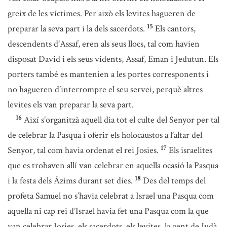
greix de les víctimes. Per això els levites hagueren de
15
preparar la seva part i la dels sacerdots.
Els cantors,
descendents d’Assaf, eren als seus llocs, tal com havien
disposat David i els seus vidents, Assaf, Eman i Jedutun. Els
porters també es mantenien a les portes corresponents i
no hagueren d’interrompre el seu servei, perquè altres
levites els van preparar la seva part.
16
Així s’organitzà aquell dia tot el culte del Senyor per tal
de celebrar la Pasqua i oferir els holocaustos a l’altar del
17
Senyor, tal com havia ordenat el rei Josies.
Els israelites
que es trobaven allí van celebrar en aquella ocasió la Pasqua
18
i la festa dels Àzims durant set dies.
Des del temps del
profeta Samuel no s’havia celebrat a Israel una Pasqua com
aquella ni cap rei d’Israel havia fet una Pasqua com la que
van celebrar Josies, els sacerdots, els levites, la gent de Judà