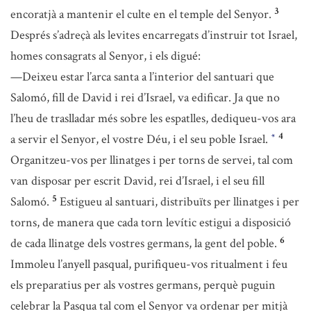
3
encoratjà a mantenir el culte en el temple del Senyor.
Després s’adreçà als levites encarregats d’instruir tot Israel,
homes consagrats al Senyor, i els digué:
—Deixeu estar l’arca santa a l’interior del santuari que
Salomó, fill de David i rei d’Israel, va edificar. Ja que no
l’heu de traslladar més sobre les espatlles, dediqueu-vos ara
4
a servir el Senyor, el vostre Déu, i el seu poble Israel.
*
Organitzeu-vos per llinatges i per torns de servei, tal com
van disposar per escrit David, rei d’Israel, i el seu fill
5
Salomó.
Estigueu al santuari, distribuïts per llinatges i per
torns, de manera que cada torn levític estigui a disposició
6
de cada llinatge dels vostres germans, la gent del poble.
Immoleu l’anyell pasqual, purifiqueu-vos ritualment i feu
els preparatius per als vostres germans, perquè puguin
celebrar la Pasqua tal com el Senyor va ordenar per mitjà