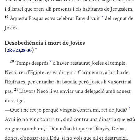
i d’Israel que eren allí presents i els habitants de Jerusalem.
19
Aquesta Pasqua es va celebrar l’any divuit
del regnat de
*
Josies.
Desobediència i mort de Josies
(
)
*
2Re 23,28-30
20
Temps després
d’haver restaurat Josies el temple,
*
Necó, rei d’Egipte, es va dirigir a Carquemix, a la riba de
l’Eufrates, per entaular-hi batalla, però Josies li va sortir al
21
pas.
Llavors Necó li va enviar una delegació amb aquest
missatge:
—Què t’he fet jo perquè vinguis contra mi, rei de Judà?
*
Avui jo no vinc contra tu, sinó contra una dinastia que està
en guerra amb mi, i Déu m’ha dit que m’afanyés. Deixa,
doncs, d’oposar-te a Déu, si no vols que ell et destrueixi,