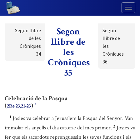
Togg
Navig
Segon
Segon llibre
Segon
de les
llibre de
llibre de
Cròniques
les
les
34
Cròniques
Cròniques
36
35
Celebració de la Pasqua
(
)
*
2Re 23,21-23
1
Josies va celebrar a Jerusalem la Pasqua del Senyor. Van
2
immolar els anyells el dia catorze del mes primer.
Josies va
fer que els sacerdots reprenguessin les seves funcions i els