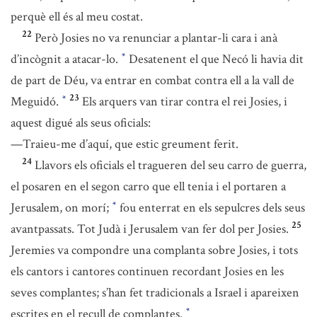
perquè ell és al meu costat.
22
Però Josies no va renunciar a plantar-li cara i anà
d’incògnit a atacar-lo.
Desatenent el que Necó li havia dit
*
de part de Déu, va entrar en combat contra ell a la vall de
23
Meguidó.
Els arquers van tirar contra el rei Josies, i
*
aquest digué als seus oficials:
—Traieu-me d’aquí, que estic greument ferit.
24
Llavors els oficials el tragueren del seu carro de guerra,
el posaren en el segon carro que ell tenia i el portaren a
Jerusalem, on morí;
fou enterrat en els sepulcres dels seus
*
25
avantpassats. Tot Judà i Jerusalem van fer dol per Josies.
Jeremies va compondre una complanta sobre Josies, i tots
els cantors i cantores continuen recordant Josies en les
seves complantes; s’han fet tradicionals a Israel i apareixen
escrites en el recull de complantes.
*