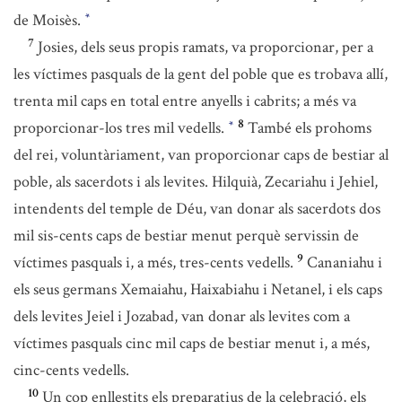
de Moisès.
*
7
Josies, dels seus propis ramats, va proporcionar, per a
les víctimes pasquals de la gent del poble que es trobava allí,
trenta mil caps en total entre anyells i cabrits; a més va
8
proporcionar-los tres mil vedells.
També els prohoms
*
del rei, voluntàriament, van proporcionar caps de bestiar al
poble, als sacerdots i als levites. Hilquià, Zecariahu i Jehiel,
intendents del temple de Déu, van donar als sacerdots dos
mil sis-cents caps de bestiar menut perquè servissin de
9
víctimes pasquals i, a més, tres-cents vedells.
Cananiahu i
els seus germans Xemaiahu, Haixabiahu i Netanel, i els caps
dels levites Jeiel i Jozabad, van donar als levites com a
víctimes pasquals cinc mil caps de bestiar menut i, a més,
cinc-cents vedells.
10
Un cop enllestits els preparatius de la celebració, els