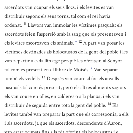
sacerdots van ocupar els seus llocs, i els levites es van
distribuir segons els seus torns, tal com el rei havia
11
ordenat.
Llavors van immolar les víctimes pasquals; els
sacerdots feien l’aspersió amb la sang que els presentaven i
12
els levites escorxaven els animals.
A part van posar les
*
víctimes destinades als holocaustos de la gent del poble i les
van repartir a cada llinatge perquè les oferissin al Senyor,
tal com és prescrit en el llibre de Moisès.
Van separar
*
13
també els vedells.
Després van coure al foc els anyells
pasquals tal com és prescrit, però els altres aliments sagrats
els van coure en olles, en calderes o a la planxa, i els van
14
distribuir de seguida entre tota la gent del poble.
Els
levites també van preparar la part que els corresponia, a ells
i als sacerdots, ja que els sacerdots, descendents d’Aaron,
van estar ocupats fins a la nit oferint els holocaustos i el