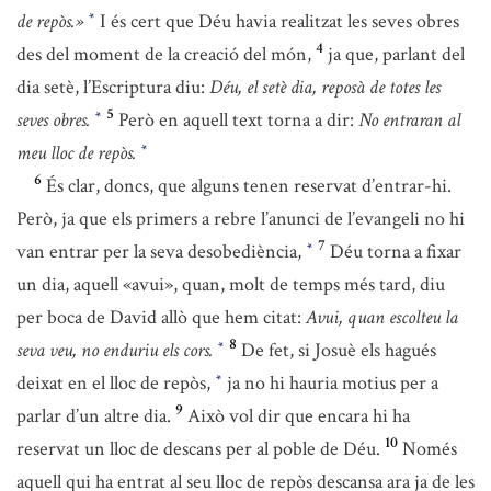
de repòs.»
I és cert que Déu havia realitzat les seves obres
*
4
des del moment de la creació del món,
ja que, parlant del
dia setè, l’Escriptura diu:
Déu, el setè dia, reposà de totes les
5
seves obres.
Però en aquell text torna a dir:
No entraran al
*
meu lloc de repòs.
*
6
És clar, doncs, que alguns tenen reservat d’entrar-hi.
Però, ja que els primers a rebre l’anunci de l’evangeli no hi
7
van entrar per la seva desobediència,
Déu torna a fixar
*
un dia, aquell «avui», quan, molt de temps més tard, diu
per boca de David allò que hem citat:
Avui, quan escolteu la
8
seva veu, no enduriu els cors.
De fet, si Josuè els hagués
*
deixat en el lloc de repòs,
ja no hi hauria motius per a
*
9
parlar d’un altre dia.
Això vol dir que encara hi ha
10
reservat un lloc de descans per al poble de Déu.
Només
aquell qui ha entrat al seu lloc de repòs descansa ara ja de les