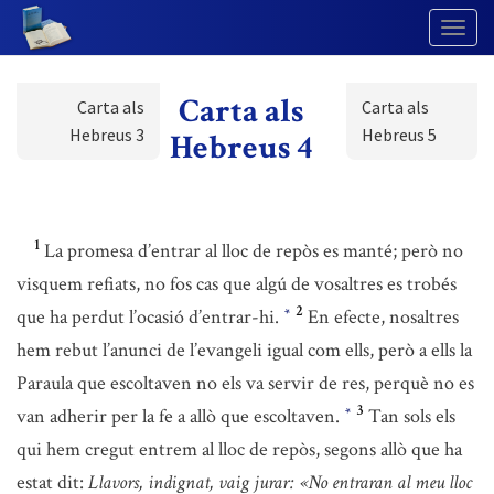
Togg
Navig
Carta als
Carta als
Carta als
Hebreus 3
Hebreus 5
Hebreus 4
1
La promesa d’entrar al lloc de repòs es manté; però no
visquem refiats, no fos cas que algú de vosaltres es trobés
2
que ha perdut l’ocasió d’entrar-hi.
En efecte, nosaltres
*
hem rebut l’anunci de l’evangeli igual com ells, però a ells la
Paraula que escoltaven no els va servir de res, perquè no es
3
van adherir per la fe a allò que escoltaven.
Tan sols els
*
qui hem cregut entrem al lloc de repòs, segons allò que ha
estat dit:
Llavors, indignat, vaig jurar: «No entraran al meu lloc