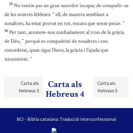
15
No tenim pas un gran sacerdot incapaç de compadir-se
de les nostres febleses:
ell, de manera semblant a
*
nosaltres, ha estat provat en tot, encara que sense pecar.
*
16
Per tant, acostem-nos confiadament al tron de la gràcia
de Déu,
perquè es compadeixi de nosaltres i ens
*
concedeixi, quan sigui l’hora, la gràcia i l’ajuda que
necessitem.
*
Carta als
Carta als
Carta als
Hebreus 3
Hebreus 5
Hebreus 4
BCI - Bíblia catalana. Traducció interconfessional