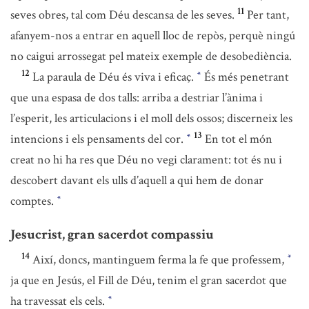
11
seves obres, tal com Déu descansa de les seves.
Per tant,
afanyem-nos a entrar en aquell lloc de repòs, perquè ningú
no caigui arrossegat pel mateix exemple de desobediència.
12
La paraula de Déu és viva i eficaç.
És més penetrant
*
que una espasa de dos talls: arriba a destriar l’ànima i
l’esperit, les articulacions i el moll dels ossos; discerneix les
13
intencions i els pensaments del cor.
En tot el món
*
creat no hi ha res que Déu no vegi clarament: tot és nu i
descobert davant els ulls d’aquell a qui hem de donar
comptes.
*
Jesucrist, gran sacerdot compassiu
14
Així, doncs, mantinguem ferma la fe que professem,
*
ja que en Jesús, el Fill de Déu, tenim el gran sacerdot que
ha travessat els cels.
*