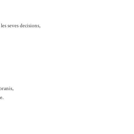
les seves decisions,
oranis,
e.