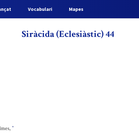
ançat
Vocabulari
Mapes
Siràcida (Eclesiàstic) 44
almes,
*