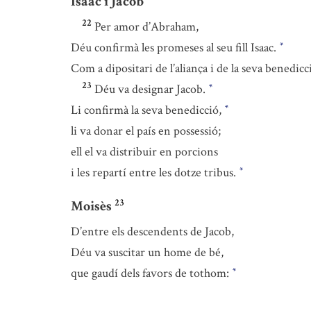
Isaac i Jacob
22
Per amor d’Abraham,
Déu confirmà les promeses al seu fill Isaac.
*
Com a dipositari de l’aliança i de la seva benedicc
23
Déu va designar Jacob.
*
Li confirmà la seva benedicció,
*
li va donar el país en possessió;
ell el va distribuir en porcions
i les repartí entre les dotze tribus.
*
23
Moisès
D’entre els descendents de Jacob,
Déu va suscitar un home de bé,
que gaudí dels favors de tothom:
*