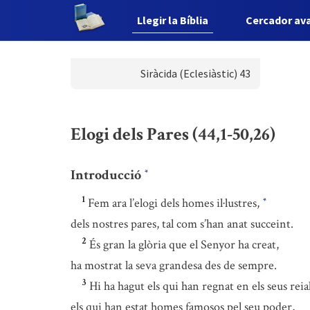
Llegir la Bíblia
Cercador av
Siràcida (Eclesiàstic) 43
Elogi dels Pares (44,1-50,26)
Introducció
*
1
Fem ara l’elogi dels homes il·lustres,
*
dels nostres pares, tal com s’han anat succeint.
2
És gran la glòria que el Senyor ha creat,
ha mostrat la seva grandesa des de sempre.
3
Hi ha hagut els qui han regnat en els seus rei
els qui han estat homes famosos pel seu poder,