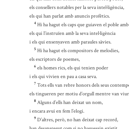
els consellers notables per la seva intel·ligència,
els qui han parlat amb anuncis profètics.
4
Hi ha hagut els caps que guiaven el poble amb 
els qui l’instruïen amb la seva intel·ligència
i els qui ensenyaven amb paraules sàvies.
5
Hi ha hagut els compositors de melodies,
els escriptors de poemes,
6
els homes rics, els qui tenien poder
i els qui vivien en pau a casa seva.
7
Tots ells van rebre honors dels seus contemp
els tingueren per motiu d’orgull mentre van viur
8
Alguns d’ells han deixat un nom,
i encara avui en fem l’elogi.
9
D’altres, però, no han deixat cap record,
han desaparegut com si no haguessin existit,