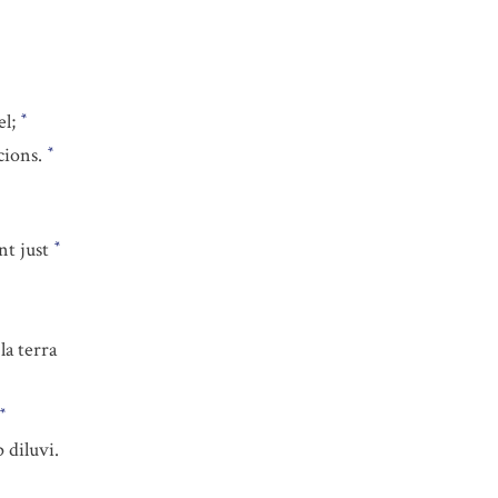
el;
*
cions.
*
nt just
*
la terra
*
 diluvi.