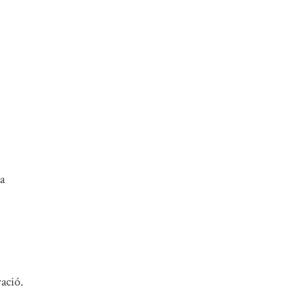
ça
ació.