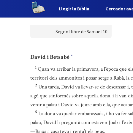
Llegir la Bíblia
Cercador av
Segon llibre de Samuel 10
David i Betsabé
*
1
Quan va arribar la primavera, a l’època que els 
territori dels ammonites i posar setge a Rabà, la 
2
Una tarda, David va llevar-se de descansar i, 
algú que s’informés sobre aquella dona, i li van dir 
venir a palau i David va jeure amb ella, que acabav
5
La dona va quedar embarassada, i ho va fer sa
palau, David li preguntà com estaven Joab i l’exèr
—Baixa a casa teva i renta’t els peus.