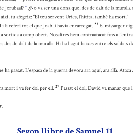
de Jerubaal?
¿No va ser una dona que, des de dalt de la muralla d
*
així, tu afegeix: “El teu servent Uries, l’hitita, també ha mort.”
23
i li referí tot el que Joab li havia encarregat.
El missatger dig
 sortida a camp obert. Nosaltres hem contraatacat fins a l’entrada
des de dalt de la muralla. Hi ha hagut baixes entre els soldats del 
ha passat. L’espasa de la guerra devora ara aquí, ara allà. Ataca a
27
a mort i va fer dol per ell.
Passat el dol, David va manar que l’
r.
Segon llibre de Samuel 11