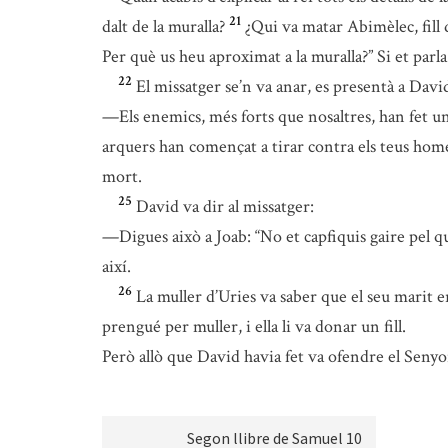
21
dalt de la muralla?
¿Qui va matar Abimèlec, fill 
Per què us heu aproximat a la muralla?” Si et parla 
22
El missatger se’n va anar, es presentà a David 
—Els enemics, més forts que nosaltres, han fet una
arquers han començat a tirar contra els teus homes 
mort.
25
David va dir al missatger:
—Digues això a Joab: “No et capfiquis gaire pel que 
així.
26
La muller d’Uries va saber que el seu marit er
prengué per muller, i ella li va donar un fill.
Però allò que David havia fet va ofendre el Senyo
Segon llibre de Samuel 10