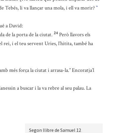
e Tebés, li va llançar una mola, i ell va morir?
*
ué a David:
24
 de la porta de la ciutat.
Però llavors els
rei, i el teu servent Uries, l’hitita, també ha
mb més força la ciutat i arrasa-la.” Encoratja’l
anessin a buscar i la va rebre al seu palau. La
Segon llibre de Samuel 12