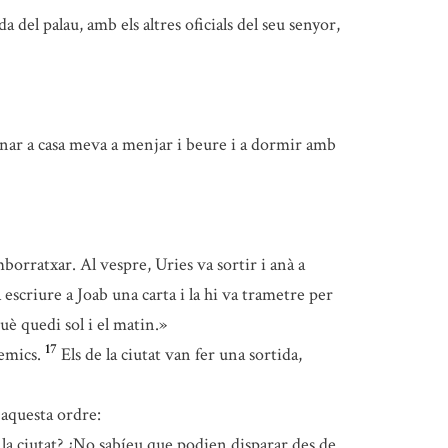
 del palau, amb els altres oficials del seu senyor,
 d’anar a casa meva a menjar i beure i a dormir amb
mborratxar. Al vespre, Uries va sortir i anà a
escriure a Joab una carta i la hi va trametre per
què quedi sol i el matin.»
17
nemics.
Els de la ciutat van fer una sortida,
 aquesta ordre:
 la ciutat? ¿No sabíeu que podien disparar des de