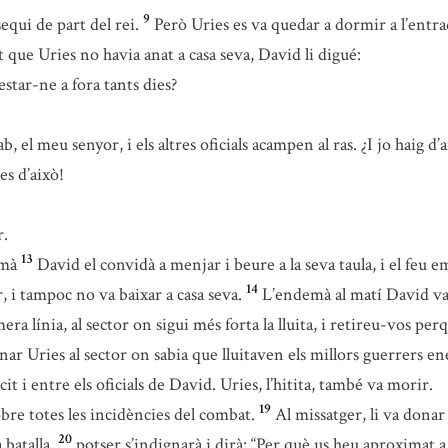
9
equi de part del rei.
Però Uries es va quedar a dormir a l’entrada
 que Uries no havia anat a casa seva, David li digué:
star-ne a fora tants dies?
ab, el meu senyor, i els altres oficials acampen al ras. ¿I jo haig
es d’això!
r.
13
emà
David el convidà a menjar i beure a la seva taula, i el feu e
14
, i tampoc no va baixar a casa seva.
L’endemà al matí David va 
era línia, al sector on sigui més forta la lluita, i retireu-vos per
tinar Uries al sector on sabia que lluitaven els millors guerrers e
cit i entre els oficials de David. Uries, l’hitita, també va morir.
19
bre totes les incidències del combat.
Al missatger, li va donar
20
 batalla,
potser s’indignarà i dirà: “Per què us heu aproximat a