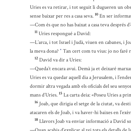
Uries es va retirar, i tot seguit li dugueren un obs
10
sense baixar per res a casa seva.
En ser informat
—Com és que no has baixat a casa teva després d’e
11
Uries respongué a David:
—L’arca, i tot Israel i Judà, viuen en cabanes, i Jo
la meva dona?
Tan cert com tu vius: jo no faré r
*
12
David va dir a Uries:
—Queda’t encara avui. Demà ja et deixaré marxa
Uries es va quedar aquell dia a Jerusalem, i l’end
dormir altra vegada amb els oficials del seu senyor
15
mans d’Uries.
La carta deia: «Poseu Uries a prim
16
Joab, que dirigia el setge de la ciutat, va des
atacaren els de Joab, i va haver-hi baixes en l’exèr
18
Llavors Joab va enviar informació a David so
—Quan acabis d’explicar al rei tots els detalls de la