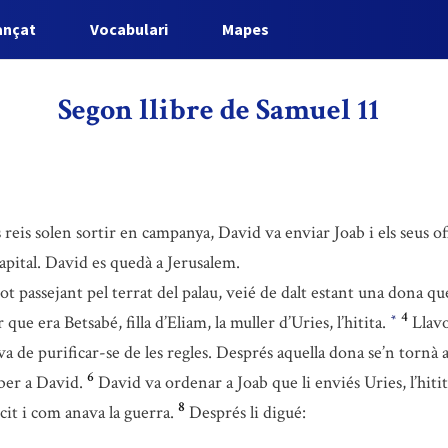
ançat
Vocabulari
Mapes
Segon llibre de Samuel 11
reis solen sortir en campanya, David va enviar Joab i els seus ofic
capital. David es quedà a Jerusalem.
tot passejant pel terrat del palau, veié de dalt estant una dona q
4
que era Betsabé, filla d’Eliam, la muller d’Uries, l’hitita.
Llavo
*
a de purificar-se de les regles. Després aquella dona se’n tornà a
6
ber a David.
David va ordenar a Joab que li enviés Uries, l’hitita
8
cit i com anava la guerra.
Després li digué: