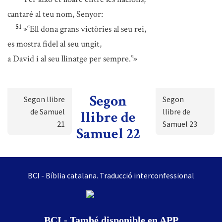
cantaré al teu nom, Senyor:
51
»“Ell dona grans victòries al seu rei,
es mostra fidel al seu ungit,
a David i al seu llinatge per sempre.”»
Segon
Segon llibre
Segon
de Samuel
llibre de
llibre de
21
Samuel 23
Samuel 22
BCI - Bíblia catalana. Traducció interconfessional
BCI - També disponible en APP