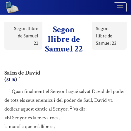
Togg
Navig
Segon
Segon llibre
Segon
de Samuel
llibre de
llibre de
21
Samuel 23
Samuel 22
Salm de David
(
)
*
Sl 18
1
Quan finalment el Senyor hagué salvat David del poder
de tots els seus enemics i del poder de Saül, David va
2
dedicar aquest càntic al Senyor.
Va dir:
«El Senyor és la meva roca,
la muralla que m’allibera;