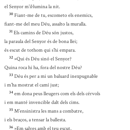
el Senyor m’il·lumina la nit.
30
Fiant-me de tu, escometo els enemics,
fiant-me del meu Déu, assalto la muralla.
31
Els camins de Déu són justos,
la paraula del Senyor és de bona llei;
és escut de tothom qui s’hi empara.
32
»Qui és Déu sinó el Senyor?
Quina roca hi ha, fora del nostre Déu?
33
Déu és per a mi un baluard inexpugnable
i m’ha mostrat el camí just;
34
em dona peus lleugers com els dels cérvols
i em manté invencible dalt dels cims.
35
M’ensinistra les mans a combatre,
i els braços, a tensar la ballesta.
36
»Em salves amb el teu escut,