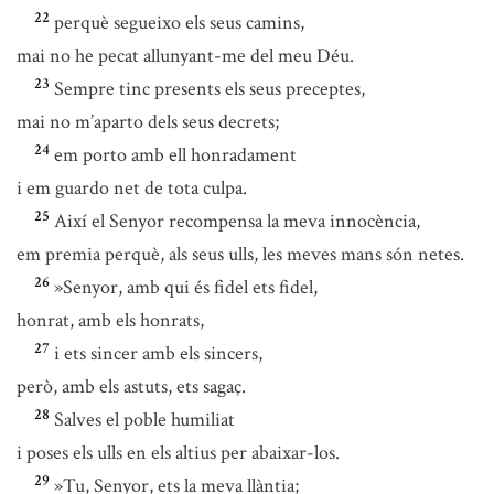
22
perquè segueixo els seus camins,
mai no he pecat allunyant-me del meu Déu.
23
Sempre tinc presents els seus preceptes,
mai no m’aparto dels seus decrets;
24
em porto amb ell honradament
i em guardo net de tota culpa.
25
Així el Senyor recompensa la meva innocència,
em premia perquè, als seus ulls, les meves mans són netes.
26
»Senyor, amb qui és fidel ets fidel,
honrat, amb els honrats,
27
i ets sincer amb els sincers,
però, amb els astuts, ets sagaç.
28
Salves el poble humiliat
i poses els ulls en els altius per abaixar-los.
29
»Tu, Senyor, ets la meva llàntia;