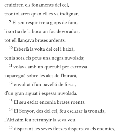
cruixiren els fonaments del cel,
trontollaren quan ell es va indignar.
9
El seu respir treia glops de fum,
li sortia de la boca un foc devorador,
tot ell llançava brases ardents.
10
Esberlà la volta del cel i baixà,
tenia sota els peus una negra nuvolada;
11
volava amb un querubí per carrossa
i aparegué sobre les ales de l’huracà,
12
envoltat d’un pavelló de fosca,
d’un gran aiguat i espessa nuvolada.
13
El seu esclat encenia brases roents.
14
El Senyor, des del cel, feu esclatar la tronada,
l’Altíssim feu retrunyir la seva veu,
15
disparant les seves fletxes dispersava els enemics,