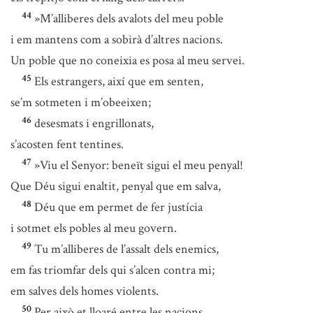
44
»M’alliberes dels avalots del meu poble
i em mantens com a sobirà d’altres nacions.
Un poble que no coneixia es posa al meu servei.
45
Els estrangers, així que em senten,
se’m sotmeten i m’obeeixen;
46
desesmats i engrillonats,
s’acosten fent tentines.
47
»Viu el Senyor: beneït sigui el meu penyal!
Que Déu sigui enaltit, penyal que em salva,
48
Déu que em permet de fer justícia
i sotmet els pobles al meu govern.
49
Tu m’alliberes de l’assalt dels enemics,
em fas triomfar dels qui s’alcen contra mi;
em salves dels homes violents.
50
Per això et lloaré entre les nacions,