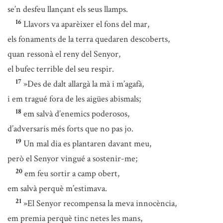
se’n desfeu llançant els seus llamps.
16
Llavors va aparèixer el fons del mar,
els fonaments de la terra quedaren descoberts,
quan ressonà el reny del Senyor,
el bufec terrible del seu respir.
17
»Des de dalt allargà la mà i m’agafà,
i em tragué fora de les aigües abismals;
18
em salvà d’enemics poderosos,
d’adversaris més forts que no pas jo.
19
Un mal dia es plantaren davant meu,
però el Senyor vingué a sostenir-me;
20
em feu sortir a camp obert,
em salvà perquè m’estimava.
21
»El Senyor recompensa la meva innocència,
em premia perquè tinc netes les mans,