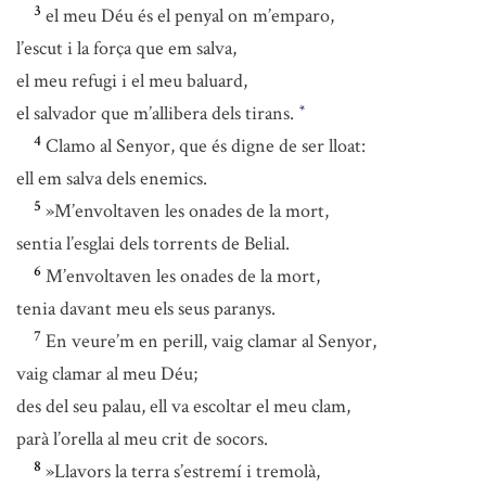
3
el meu Déu és el penyal on m’emparo,
l’escut i la força que em salva,
el meu refugi i el meu baluard,
el salvador que m’allibera dels tirans.
*
4
Clamo al Senyor, que és digne de ser lloat:
ell em salva dels enemics.
5
»M’envoltaven les onades de la mort,
sentia l’esglai dels torrents de Belial.
6
M’envoltaven les onades de la mort,
tenia davant meu els seus paranys.
7
En veure’m en perill, vaig clamar al Senyor,
vaig clamar al meu Déu;
des del seu palau, ell va escoltar el meu clam,
parà l’orella al meu crit de socors.
8
»Llavors la terra s’estremí i tremolà,