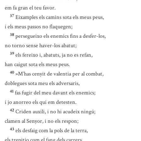
em fa gran el teu favor.
37
Eixamples els camins sota els meus peus,
i els meus passos no flaquegen;
38
persegueixo els enemics fins a desfer-los,
no torno sense haver-los abatut;
39
els fereixo i, abatuts, ja no es refan,
han caigut sota els meus peus.
40
»M’has cenyit de valentia per al combat,
doblegues sota meu els adversaris,
41
fas fugir del meu davant els enemics;
i jo anorreo els qui em detesten.
42
Criden auxili, i no hi acudeix ningú;
clamen al Senyor, i no els respon;
43
els desfaig com la pols de la terra,
els trepitjo com el fang dels carrers.