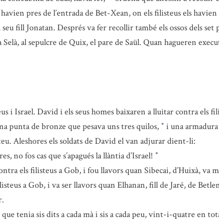
havien pres de l’entrada de Bet-Xean, on els filisteus els havien
 seu fill Jonatan. Després va fer recollir també els ossos dels set 
, a Selà, al sepulcre de Quix, el pare de Saül. Quan hagueren execu
 i Israel. David i els seus homes baixaren a lluitar contra els fil
 una punta de bronze que pesava uns tres quilos,
i una armadura 
*
steu. Aleshores els soldats de David el van adjurar dient-li:
 no fos cas que s’apagués la llàntia d’Israel!
*
ntra els filisteus a Gob, i fou llavors quan Sibecai, d’Huixà, va ma
isteus a Gob, i va ser llavors quan Elhanan, fill de Jaré, de Betl
r.
 tenia sis dits a cada mà i sis a cada peu, vint-i-quatre en total