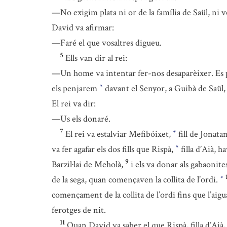
—No exigim plata ni or de la família de Saül, ni 
David va afirmar:
—Faré el que vosaltres digueu.
5
Ells van dir al rei:
—Un home va intentar fer-nos desaparèixer. Es pe
els penjarem
davant el Senyor, a Guibà de Saül, 
*
El rei va dir:
—Us els donaré.
7
El rei va estalviar Mefibóixet,
fill de Jonata
*
va fer agafar els dos fills que Rispà,
filla d’Aià, h
*
9
Barzil·lai de Meholà,
i els va donar als gabaonit
de la sega, quan començaven la collita de l’ordi.
*
començament de la collita de l’ordi fins que l’aigua
ferotges de nit.
11
Quan David va saber el que Rispà, filla d’Aià, 