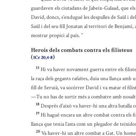
guardaven els ciutadans de Jabeix-Galaad, que els 
David, doncs, s’endugué les despulles de Saül i del
Saül i del seu fill Jonatan al territori de Benjamí
mostrar propici al país.
*
Herois dels combats contra els filisteus
(
)
1Cr 20,4-8
15
Hi va haver novament guerra entre els filisteus
la raça dels gegants rafaïtes, duia una llança amb
fill de Seruià, va socórrer David i va matar el fili
—Tu no has de sortir més a combatre amb nosaltres,
18
Després d’això va haver-hi una altra batalla co
19
Hi hagué encara un altre combat contra els fil
llança que tenia l’asta com un plegador de teixido
20
Va haver-hi un altre combat a Gat. Un home que