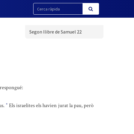
Segon llibre de Samuel 22
i respongué:
us.
Els israelites els havien jurat la pau, però
*