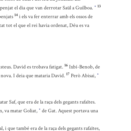
13
 penjat el dia que van derrotar Saül a Guilboa.
*
14
penjats
i els va fer enterrar amb els ossos de
tat tot el que el rei havia ordenat, Déu es va
16
isteus. David es trobava fatigat.
Ixbí-Benob, de
17
nova. I deia que mataria David.
Però Abisai,
*
tar Saf, que era de la raça dels gegants rafaïtes.
em, va matar Goliat,
de Gat. Aquest portava una
*
, i que també era de la raça dels gegants rafaïtes,