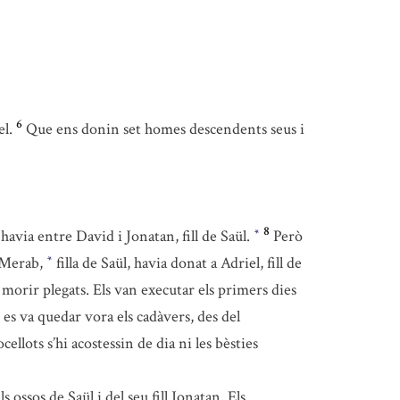
6
l.
Que ens donin set homes descendents seus i
8
havia entre David i Jonatan, fill de Saül.
Però
*
e Merab,
filla de Saül, havia donat a Adriel, fill de
*
 morir plegats. Els van executar els primers dies
 i es va quedar vora els cadàvers, des del
cellots s’hi acostessin de dia ni les bèsties
s ossos de Saül i del seu fill Jonatan. Els