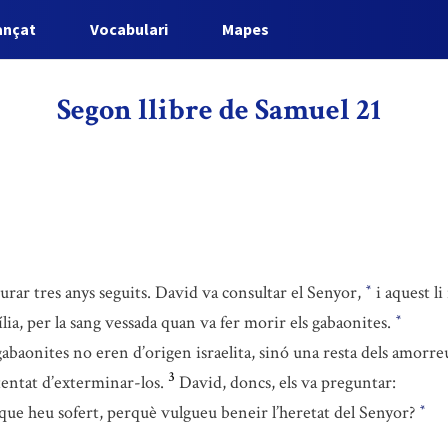
ançat
Vocabulari
Mapes
Segon llibre de Samuel 21
rar tres anys seguits. David va consultar el Senyor,
i aquest l
*
lia, per la sang vessada quan va fer morir els gabaonites.
*
 gabaonites no eren d’origen israelita, sinó una resta dels amorre
3
ntentat d’exterminar-los.
David, doncs, els va preguntar:
que heu sofert, perquè vulgueu beneir l’heretat del Senyor?
*