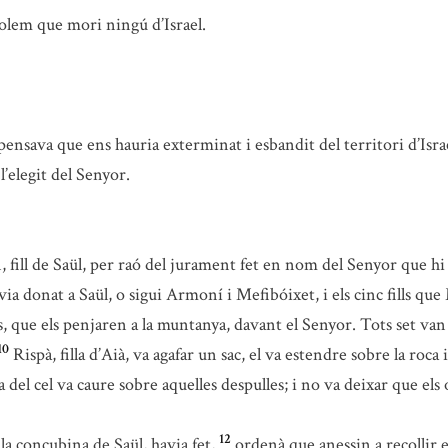
volem que mori ningú d’Israel.
nsava que ens hauria exterminat i esbandit del territori d’Israe
l’elegit del Senyor.
n, fill de Saül, per raó del jurament fet en nom del Senyor que hi 
avia donat a Saül, o sigui Armoní i Mefibóixet, i els cinc fills qu
es, que els penjaren a la muntanya, davant el Senyor. Tots set van
10
Rispà, filla d’Aià, va agafar un sac, el va estendre sobre la roca
 del cel va caure sobre aquelles despulles; i no va deixar que els o
12
la concubina de Saül, havia fet,
ordenà que anessin a recollir el