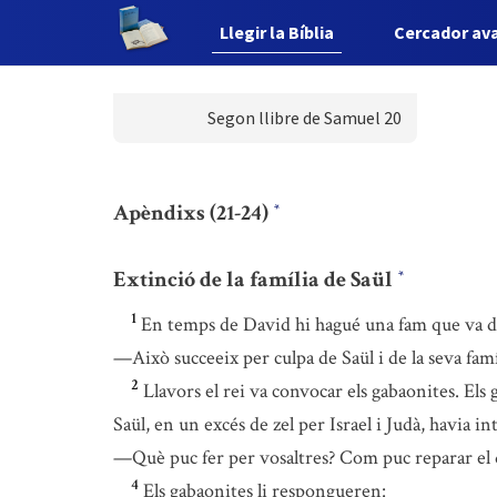
Llegir la Bíblia
Cercador av
Segon llibre de Samuel 20
Apèndixs (21-24)
*
Extinció de la família de Saül
*
1
En temps de David hi hagué una fam que va du
—Això succeeix per culpa de Saül i de la seva famí
2
Llavors el rei va convocar els gabaonites. Els
Saül, en un excés de zel per Israel i Judà, havia i
—Què puc fer per vosaltres? Com puc reparar el 
4
Els gabaonites li respongueren: