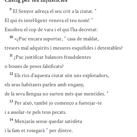
Càstig per les injustícies
9
El Senyor adreça el seu crit a la ciutat.
*
El qui és intel·ligent venera el teu nom!
*
Escolteu el cop de vara i el qui l’ha decretat:
10
«¿Puc encara suportar,
casa de maldat,
*
tresors mal adquirits i mesures esquifides i detestables?
11
¿Puc justificar balances fraudulentes
o bosses de pesos falsificats?
12
Els rics d’aquesta ciutat són uns explotadors,
els seus habitants parlen amb engany,
de la seva llengua no surten més que mentides.
*
13
Per això, també jo començo a fuetejar-te
i a assolar-te pels teus pecats.
14
Menjaràs sense quedar satisfeta
i la fam et rosegarà
per dintre.
*