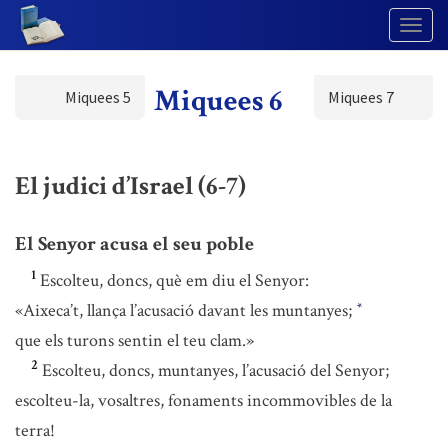
Togg
Navig
Miquees 6
Miquees 5
Miquees 7
El judici d’Israel (6-7)
El Senyor acusa el seu poble
1
Escolteu, doncs, què em diu el Senyor:
«Aixeca’t, llança l’acusació davant les muntanyes;
*
que els turons sentin el teu clam.»
2
Escolteu, doncs, muntanyes, l’acusació del Senyor;
escolteu-la, vosaltres, fonaments incommovibles de la
terra!