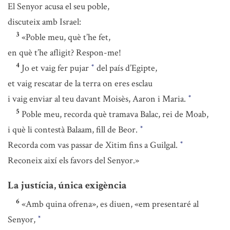
El Senyor acusa el seu poble,
discuteix amb Israel:
3
«Poble meu, què t’he fet,
en què t’he afligit? Respon-me!
4
Jo et vaig fer pujar
del país d’Egipte,
*
et vaig rescatar de la terra on eres esclau
i vaig enviar al teu davant Moisès, Aaron i Maria.
*
5
Poble meu, recorda què tramava Balac, rei de Moab,
i què li contestà Balaam, fill de Beor.
*
Recorda com vas passar de Xitim fins a Guilgal.
*
Reconeix així els favors del Senyor.»
La justícia, única exigència
6
«Amb quina ofrena», es diuen, «em presentaré al
Senyor,
*