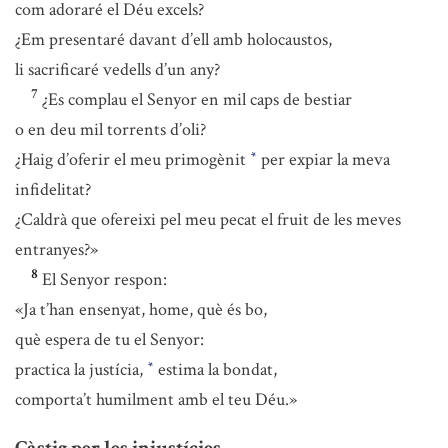
com adoraré el Déu excels?
¿Em presentaré davant d’ell amb holocaustos,
li sacrificaré vedells d’un any?
7
¿Es complau el Senyor en mil caps de bestiar
o en deu mil torrents d’oli?
¿Haig d’oferir el meu primogènit
per expiar la meva
*
infidelitat?
¿Caldrà que ofereixi pel meu pecat el fruit de les meves
entranyes?»
8
El Senyor respon:
«Ja t’han ensenyat, home, què és bo,
què espera de tu el Senyor:
practica la justícia,
estima la bondat,
*
comporta’t humilment amb el teu Déu.»