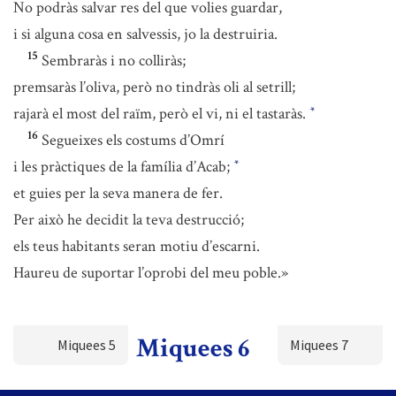
No podràs salvar res del que volies guardar,
i si alguna cosa en salvessis, jo la destruiria.
15
Sembraràs i no colliràs;
premsaràs l’oliva, però no tindràs oli al setrill;
rajarà el most del raïm, però el vi, ni el tastaràs.
*
16
Segueixes els costums d’Omrí
i les pràctiques de la família d’Acab;
*
et guies per la seva manera de fer.
Per això he decidit la teva destrucció;
els teus habitants seran motiu d’escarni.
Haureu de suportar l’oprobi del meu poble.»
Miquees 6
Miquees 5
Miquees 7