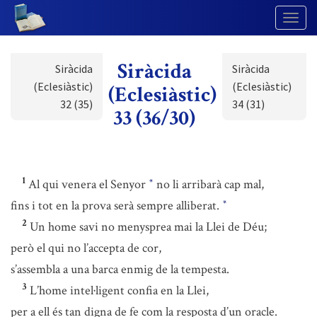
Togg
Navig
Siràcida
Siràcida
Siràcida
(Eclesiàstic)
(Eclesiàstic)
(Eclesiàstic)
32 (35)
34 (31)
33 (36/30)
1
Al qui venera el Senyor
no li arribarà cap mal,
*
fins i tot en la prova serà sempre alliberat.
*
2
Un home savi no menysprea mai la Llei de Déu;
però el qui no l’accepta de cor,
s’assembla a una barca enmig de la tempesta.
3
L’home intel·ligent confia en la Llei,
per a ell és tan digna de fe com la resposta d’un oracle.