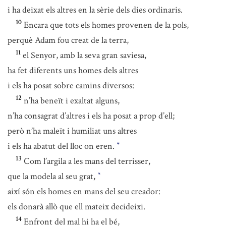
i ha deixat els altres en la sèrie dels dies ordinaris.
10
Encara que tots els homes provenen de la pols,
perquè Adam fou creat de la terra,
11
el Senyor, amb la seva gran saviesa,
ha fet diferents uns homes dels altres
i els ha posat sobre camins diversos:
12
n’ha beneït i exaltat alguns,
n’ha consagrat d’altres i els ha posat a prop d’ell;
però n’ha maleït i humiliat uns altres
i els ha abatut del lloc on eren.
*
13
Com l’argila a les mans del terrisser,
que la modela al seu grat,
*
així són els homes en mans del seu creador:
els donarà allò que ell mateix decideixi.
14
Enfront del mal hi ha el bé,