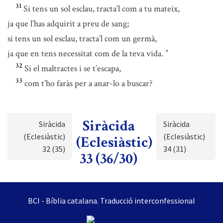
31
Si tens un sol esclau, tracta’l com a tu mateix,
ja que l’has adquirit a preu de sang;
si tens un sol esclau, tracta’l com un germà,
ja que en tens necessitat com de la teva vida.
*
32
Si el maltractes i se t’escapa,
33
com t’ho faràs per a anar-lo a buscar?
Siràcida
Siràcida
Siràcida
(Eclesiàstic)
(Eclesiàstic)
(Eclesiàstic)
32 (35)
34 (31)
33 (36/30)
BCI - Bíblia catalana. Traducció interconfessional