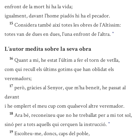
enfront de la mort hi ha la vida;
igualment, davant l’home piadós hi ha el pecador.
15
Considera també així totes les obres de l’Altíssim:
totes van de dues en dues, l’una enfront de l’altra.
*
L’autor medita sobre la seva obra
16
Quant a mi, he estat l’últim a fer el torn de vetlla,
com qui recull els últims gotims que han oblidat els
veremadors;
17
però, gràcies al Senyor, que m’ha beneït, he passat al
davant
i he omplert el meu cup com qualsevol altre veremador.
18
Ara bé, reconeixeu que no he treballat per a mi tot sol,
sinó per a tots aquells qui cerquen la instrucció.
*
19
Escolteu-me, doncs, caps del poble,