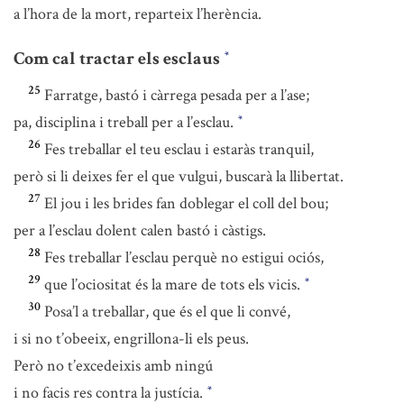
a l’hora de la mort, reparteix l’herència.
Com cal tractar els esclaus
*
25
Farratge, bastó i càrrega pesada per a l’ase;
pa, disciplina i treball per a l’esclau.
*
26
Fes treballar el teu esclau i estaràs tranquil,
però si li deixes fer el que vulgui, buscarà la llibertat.
27
El jou i les brides fan doblegar el coll del bou;
per a l’esclau dolent calen bastó i càstigs.
28
Fes treballar l’esclau perquè no estigui ociós,
29
que l’ociositat és la mare de tots els vicis.
*
30
Posa’l a treballar, que és el que li convé,
i si no t’obeeix, engrillona-li els peus.
Però no t’excedeixis amb ningú
i no facis res contra la justícia.
*