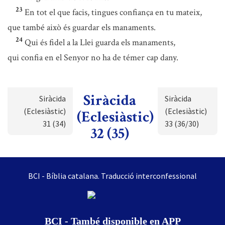
23
En tot el que facis, tingues confiança en tu mateix,
que també això és guardar els manaments.
24
Qui és fidel a la Llei guarda els manaments,
qui confia en el Senyor no ha de témer cap dany.
Siràcida
Siràcida
Siràcida
(Eclesiàstic)
(Eclesiàstic)
(Eclesiàstic)
31 (34)
33 (36/30)
32 (35)
BCI - Bíblia catalana. Traducció interconfessional
BCI - També disponible en APP