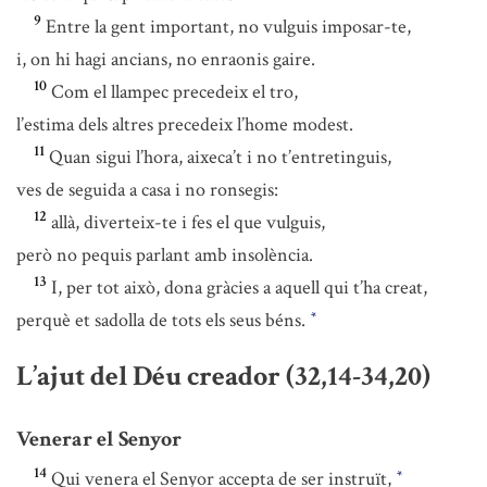
9
Entre la gent important, no vulguis imposar-te,
i, on hi hagi ancians, no enraonis gaire.
10
Com el llampec precedeix el tro,
l’estima dels altres precedeix l’home modest.
11
Quan sigui l’hora, aixeca’t i no t’entretinguis,
ves de seguida a casa i no ronsegis:
12
allà, diverteix-te i fes el que vulguis,
però no pequis parlant amb insolència.
13
I, per tot això, dona gràcies a aquell qui t’ha creat,
perquè et sadolla de tots els seus béns.
*
L’ajut del Déu creador (32,14-34,20)
Venerar el Senyor
14
Qui venera el Senyor accepta de ser instruït,
*