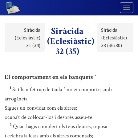
Togg
Navig
Siràcida
Siràcida
Siràcida
(Eclesiàstic)
(Eclesiàstic)
(Eclesiàstic)
31 (34)
33 (36/30)
32 (35)
El comportament en els banquets
*
1
Si t’han fet cap de taula
no et comportis amb
*
arrogància.
Sigues un convidat com els altres;
ocupa’t de col·locar-los i després asseu-te.
2
Quan hagis complert els teus deures, reposa
i celebra la festa amb els altres comensals;