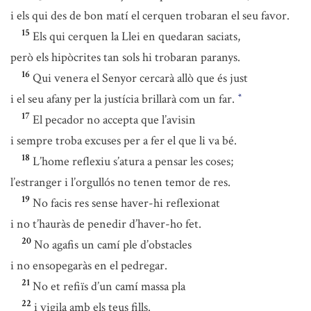
i els qui des de bon matí el cerquen trobaran el seu favor.
15
Els qui cerquen la Llei en quedaran saciats,
però els hipòcrites tan sols hi trobaran paranys.
16
Qui venera el Senyor cercarà allò que és just
i el seu afany per la justícia brillarà com un far.
*
17
El pecador no accepta que l’avisin
i sempre troba excuses per a fer el que li va bé.
18
L’home reflexiu s’atura a pensar les coses;
l’estranger i l’orgullós no tenen temor de res.
19
No facis res sense haver-hi reflexionat
i no t’hauràs de penedir d’haver-ho fet.
20
No agafis un camí ple d’obstacles
i no ensopegaràs en el pedregar.
21
No et refiïs d’un camí massa pla
22
i vigila amb els teus fills.