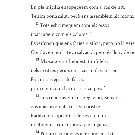
En ple migdia ensopeguem com si fos de nit.
Tenim bona salut, però ens assemblem als morts
11
Tots esbrameguem com els ossos
i parrupem com els coloms.
*
Esperàvem que ens faries justícia, però no la vei
Confiàvem en la teva salvació, però és lluny de no
12
Massa sovint hem estat infidels,
i els nostres pecats ens acusen davant teu.
Estem carregats de faltes,
prou coneixem les nostres culpes:
*
13
ens rebel·làvem i et negàvem, Senyor,
ens apartàvem de tu, Déu nostre.
Parlàvem d’oprimir i de revoltar-nos,
no dúiem al cor res més que enganys.
14
Per això et negues a fer-nos justícia,