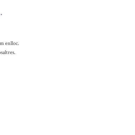
.
*
em enlloc.
saltres.