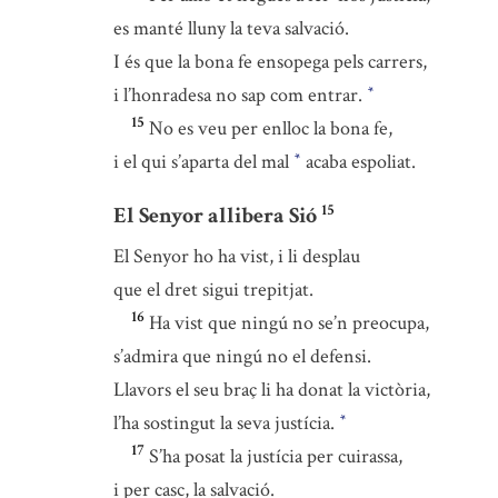
es manté lluny la teva salvació.
I és que la bona fe ensopega pels carrers,
i l’honradesa no sap com entrar.
*
15
No es veu per enlloc la bona fe,
i el qui s’aparta del mal
acaba espoliat.
*
15
El Senyor allibera Sió
El Senyor ho ha vist, i li desplau
que el dret sigui trepitjat.
16
Ha vist que ningú no se’n preocupa,
s’admira que ningú no el defensi.
Llavors el seu braç li ha donat la victòria,
l’ha sostingut la seva justícia.
*
17
S’ha posat la justícia per cuirassa,
i per casc, la salvació.