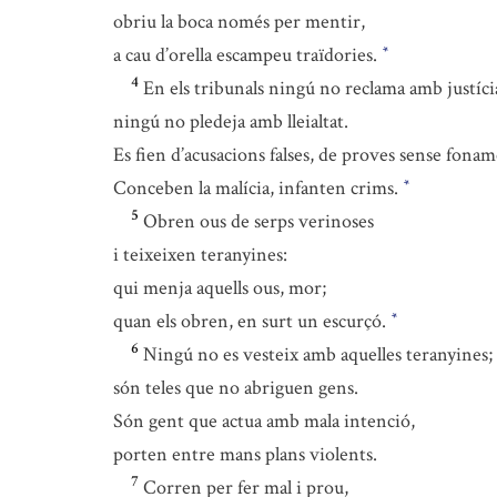
obriu la boca només per mentir,
a cau d’orella escampeu traïdories.
*
4
En els tribunals ningú no reclama amb justíci
ningú no pledeja amb lleialtat.
Es fien d’acusacions falses, de proves sense fonam
Conceben la malícia, infanten crims.
*
5
Obren ous de serps verinoses
i teixeixen teranyines:
qui menja aquells ous, mor;
quan els obren, en surt un escurçó.
*
6
Ningú no es vesteix amb aquelles teranyines;
són teles que no abriguen gens.
Són gent que actua amb mala intenció,
porten entre mans plans violents.
7
Corren per fer mal i prou,