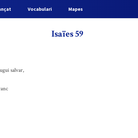
ançat
Vocabulari
Mapes
Isaïes 59
ugui salvar,
ranc