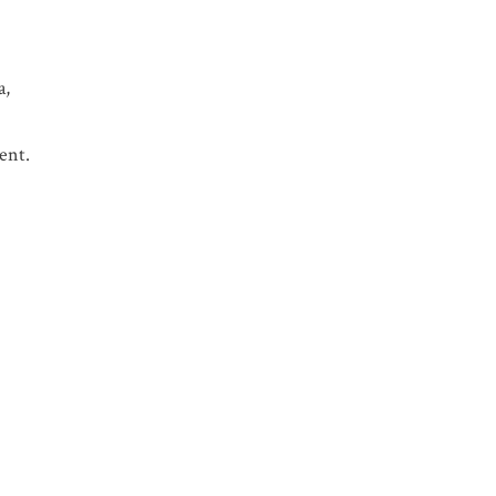
a,
ent.