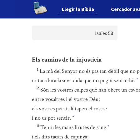
Llegir la Bíblia
Cercador av
Isaïes 58
Els camins de la injustícia
1
La mà del Senyor no és pas tan dèbil que no p
ni tan dura la seva oïda que no pugui sentir-hi.
*
2
Són les vostres culpes que han obert un esvo
entre vosaltres i el vostre Déu;
els vostres pecats li tapen el rostre
i no us pot sentir.
*
3
Teniu les mans brutes de sang
*
i els dits tacats de rapinya;