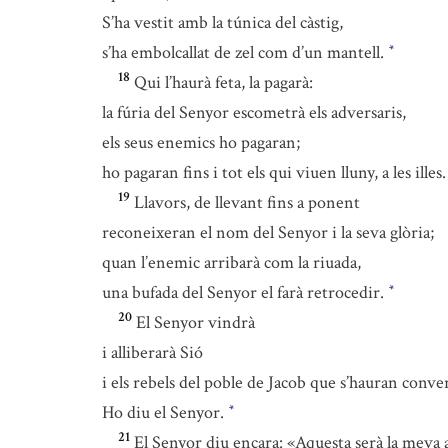
S’ha vestit amb la túnica del càstig,
s’ha embolcallat de zel com d’un mantell.
*
18
Qui l’haurà feta, la pagarà:
la fúria del Senyor escometrà els adversaris,
els seus enemics ho pagaran;
ho pagaran fins i tot els qui viuen lluny, a les illes.
19
Llavors, de llevant fins a ponent
reconeixeran el nom del Senyor i la seva glòria;
quan l’enemic arribarà com la riuada,
una bufada del Senyor el farà retrocedir.
*
20
El Senyor vindrà
i alliberarà Sió
i els rebels del poble de Jacob que s’hauran conver
Ho diu el Senyor.
*
21
El Senyor diu encara: «Aquesta serà la meva a