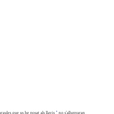
aules que us he posat als llavis
no s’allunyaran
*