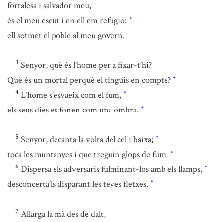
fortalesa i salvador meu,
és el meu escut i en ell em refugio:
*
ell sotmet el poble al meu govern.
3
Senyor, què és l’home per a fixar-t’hi?
Què és un mortal perquè el tinguis en compte?
*
4
L’home s’esvaeix com el fum,
*
els seus dies es fonen com una ombra.
*
5
Senyor, decanta la volta del cel i baixa;
*
toca les muntanyes i que treguin glops de fum.
*
6
Dispersa els adversaris fulminant-los amb els llamps,
*
desconcerta’ls disparant les teves fletxes.
*
7
Allarga la mà des de dalt,