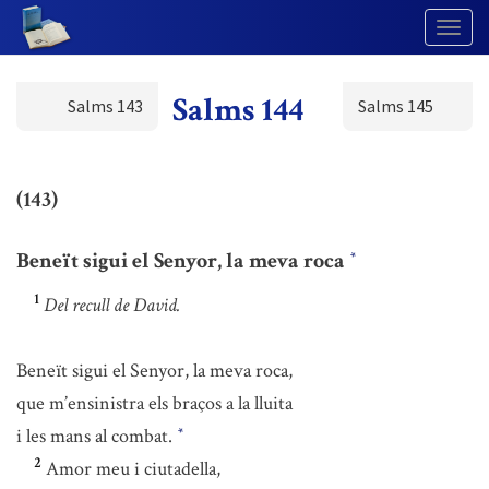
Togg
Navig
Salms 144
Salms 143
Salms 145
(143)
Beneït sigui el Senyor, la meva roca
*
1
Del recull de David.
Beneït sigui el Senyor, la meva roca,
que m’ensinistra els braços a la lluita
i les mans al combat.
*
2
Amor meu i ciutadella,