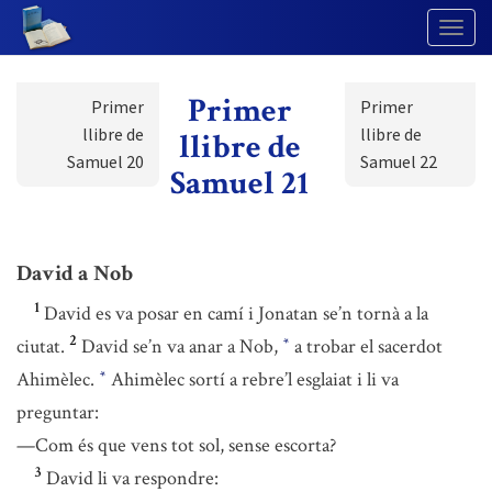
Togg
Navig
Primer
Primer
Primer
llibre de
llibre de
llibre de
Samuel 20
Samuel 22
Samuel 21
David a Nob
1
David es va posar en camí i Jonatan se’n tornà a la
2
ciutat.
David se’n va anar a Nob,
a trobar el sacerdot
*
Ahimèlec.
Ahimèlec sortí a rebre’l esglaiat i li va
*
preguntar:
—Com és que vens tot sol, sense escorta?
3
David li va respondre: