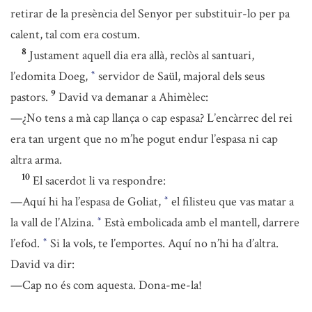
retirar de la presència del Senyor per substituir-lo per pa
calent, tal com era costum.
8
Justament aquell dia era allà, reclòs al santuari,
l’edomita Doeg,
servidor de Saül, majoral dels seus
*
9
pastors.
David va demanar a Ahimèlec:
—¿No tens a mà cap llança o cap espasa? L’encàrrec del rei
era tan urgent que no m’he pogut endur l’espasa ni cap
altra arma.
10
El sacerdot li va respondre:
—Aquí hi ha l’espasa de Goliat,
el filisteu que vas matar a
*
la vall de l’Alzina.
Està embolicada amb el mantell, darrere
*
l’efod.
Si la vols, te l’emportes. Aquí no n’hi ha d’altra.
*
David va dir:
—Cap no és com aquesta. Dona-me-la!