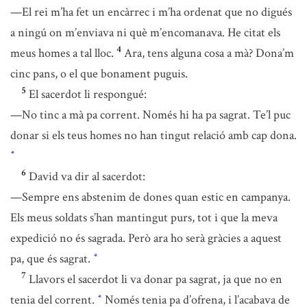
—El rei m’ha fet un encàrrec i m’ha ordenat que no digués
a ningú on m’enviava ni què m’encomanava. He citat els
4
meus homes a tal lloc.
Ara, tens alguna cosa a mà? Dona’m
cinc pans, o el que bonament puguis.
5
El sacerdot li respongué:
—No tinc a mà pa corrent. Només hi ha pa sagrat. Te’l puc
donar si els teus homes no han tingut relació amb cap dona.
*
6
David va dir al sacerdot:
—Sempre ens abstenim de dones quan estic en campanya.
Els meus soldats s’han mantingut purs, tot i que la meva
expedició no és sagrada. Però ara ho serà gràcies a aquest
pa, que és sagrat.
*
7
Llavors el sacerdot li va donar pa sagrat, ja que no en
tenia del corrent.
Només tenia pa d’ofrena, i l’acabava de
*