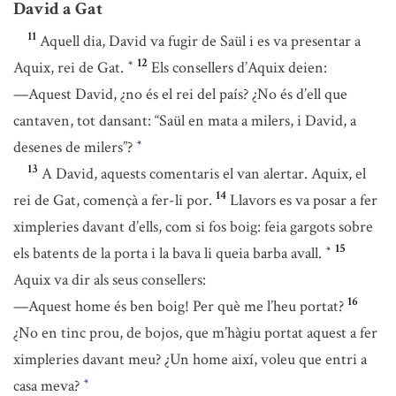
David a Gat
11
Aquell dia, David va fugir de Saül i es va presentar a
12
Aquix, rei de Gat.
Els consellers d’Aquix deien:
*
—Aquest David, ¿no és el rei del país? ¿No és d’ell que
cantaven, tot dansant: “Saül en mata a milers, i David, a
desenes de milers”?
*
13
A David, aquests comentaris el van alertar. Aquix, el
14
rei de Gat, començà a fer-li por.
Llavors es va posar a fer
ximpleries davant d’ells, com si fos boig: feia gargots sobre
15
els batents de la porta i la bava li queia barba avall.
*
Aquix va dir als seus consellers:
16
—Aquest home és ben boig! Per què me l’heu portat?
¿No en tinc prou, de bojos, que m’hàgiu portat aquest a fer
ximpleries davant meu? ¿Un home així, voleu que entri a
casa meva?
*