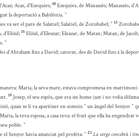
10
’Acaz; Acaz, d’Ezequies;
Ezequies, de Manassès; Manassès, d’
agué la deportació a Babilònia.
*
13
s va ser el pare de Salatiel; Salatiel, de Zorobabel;
Zorobabe
*
15
 d’Eliüd;
Eliüd, d’Eleazar; Eleazar, de Matan; Matan, de Jacob
s.
*
des d’Abraham fins a David; catorze, des de David fins a la deport
a manera: Maria, la seva mare, estava compromesa en matrimoni am
19
ant.
Josep, el seu espòs, que era un home just i no volia difam
cisió, quan se li va aparèixer en somnis
un àngel del Senyor
qu
*
*
ria, la teva esposa, a casa teva: el fruit que ella ha engendrat v
l seu poble.
*
23
ue el Senyor havia anunciat pel profeta:
La verge concebrà i tin
*