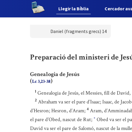
Llegir la Bíblia
Cercador av
Daniel (fragments grecs) 14
Preparació del ministeri de Jesús
Genealogia de Jesús
(
)
Lc 3,23-38
1
Genealogia de Jesús, el Messies, fill de David,
2
Abraham va ser el pare d’Isaac; Isaac, de Jacob
4
d’Hesron; Hesron, d’Aram;
Aram, d’Amminadab;
el pare d’Obed, nascut de Rut;
Obed va ser el pa
*
David va ser el pare de Salomó, nascut de la mull