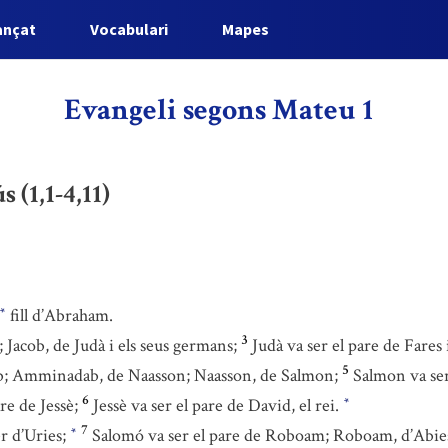
ançat
Vocabulari
Mapes
Evangeli segons Mateu 1
 (1,1-4,11)
fill d’Abraham.
*
3
; Jacob, de Judà i els seus germans;
Judà va ser el pare de Fares
5
 Amminadab, de Naasson; Naasson, de Salmon;
Salmon va ser
6
re de Jessè;
Jessè va ser el pare de David, el rei.
*
7
er d’Uries;
Salomó va ser el pare de Roboam; Roboam, d’Abies
*