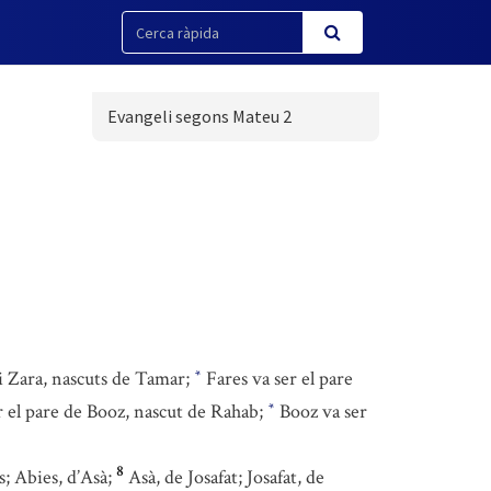
Evangeli segons Mateu 2
 i Zara, nascuts de Tamar;
Fares va ser el pare
*
 el pare de Booz, nascut de Rahab;
Booz va ser
*
8
; Abies, d’Asà;
Asà, de Josafat; Josafat, de