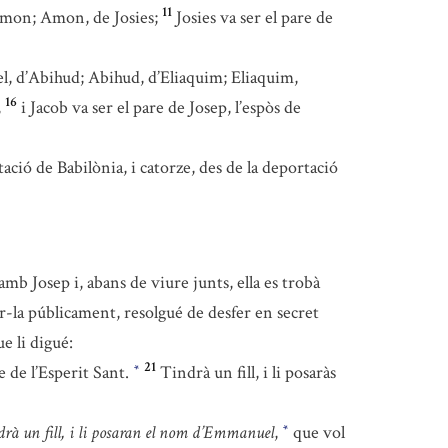
11
Amon; Amon, de Josies;
Josies va ser el pare de
l, d’Abihud; Abihud, d’Eliaquim; Eliaquim,
16
,
i Jacob va ser el pare de Josep, l’espòs de
ació de Babilònia, i catorze, des de la deportació
b Josep i, abans de viure junts, ella es trobà
ar-la públicament, resolgué de desfer en secret
e li digué:
21
e de l’Esperit Sant.
Tindrà un fill, i li posaràs
*
drà un fill, i li posaran el nom d’Emmanuel
,
que vol
*