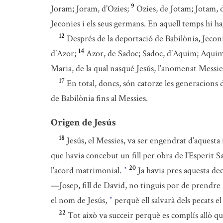
9
Joram; Joram, d’Ozies;
Ozies, de Jotam; Jotam, d
Jeconies i els seus germans. En aquell temps hi h
12
Després de la deportació de Babilònia, Jeconie
14
d’Azor;
Azor, de Sadoc; Sadoc, d’Aquim; Aquim,
Maria, de la qual nasqué Jesús, l’anomenat Messie
17
En total, doncs, són catorze les generacions 
de Babilònia fins al Messies.
Origen de Jesús
18
Jesús, el Messies, va ser engendrat d’aquest
que havia concebut un fill per obra de l’Esperit S
20
l’acord matrimonial.
Ja havia pres aquesta de
*
—Josep, fill de David, no tinguis por de prendre Ma
el nom de Jesús,
perquè ell salvarà dels pecats e
*
22
Tot això va succeir perquè es complís allò q