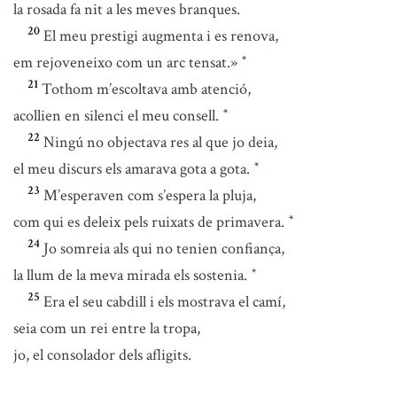
la rosada fa nit a les meves branques.
20
El meu prestigi augmenta i es renova,
em rejoveneixo com un arc tensat.»
*
21
Tothom m’escoltava amb atenció,
acollien en silenci el meu consell.
*
22
Ningú no objectava res al que jo deia,
el meu discurs els amarava gota a gota.
*
23
M’esperaven com s’espera la pluja,
com qui es deleix pels ruixats de primavera.
*
24
Jo somreia als qui no tenien confiança,
la llum de la meva mirada els sostenia.
*
25
Era el seu cabdill i els mostrava el camí,
seia com un rei entre la tropa,
jo, el consolador dels afligits.