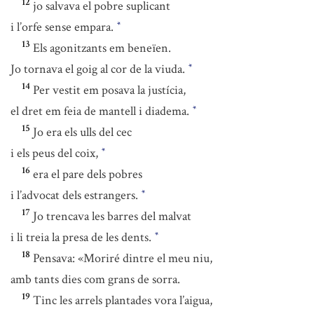
12
jo salvava el pobre suplicant
i l’orfe sense empara.
*
13
Els agonitzants em beneïen.
Jo tornava el goig al cor de la viuda.
*
14
Per vestit em posava la justícia,
el dret em feia de mantell i diadema.
*
15
Jo era els ulls del cec
i els peus del coix,
*
16
era el pare dels pobres
i l’advocat dels estrangers.
*
17
Jo trencava les barres del malvat
i li treia la presa de les dents.
*
18
Pensava: «Moriré dintre el meu niu,
amb tants dies com grans de sorra.
19
Tinc les arrels plantades vora l’aigua,