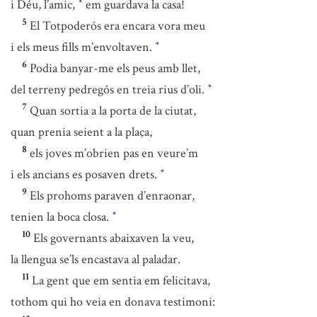
i Déu, l’amic,
em guardava la casa!
*
5
El Totpoderós era encara vora meu
i els meus fills m’envoltaven.
*
6
Podia banyar-me els peus amb llet,
del terreny pedregós en treia rius d’oli.
*
7
Quan sortia a la porta de la ciutat,
quan prenia seient a la plaça,
8
els joves m’obrien pas en veure’m
i els ancians es posaven drets.
*
9
Els prohoms paraven d’enraonar,
tenien la boca closa.
*
10
Els governants abaixaven la veu,
la llengua se’ls encastava al paladar.
11
La gent que em sentia em felicitava,
tothom qui ho veia en donava testimoni: