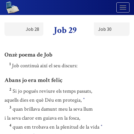
Togg
Navig
Job 29
Job 28
Job 30
Onzè poema de Job
1
Job continuà així el seu discurs:
Abans jo era molt feliç
2
Si jo pogués reviure els temps passats,
aquells dies en què Déu em protegia,
*
3
quan brillava damunt meu la seva llum
i la seva claror em guiava en la fosca,
4
quan em trobava en la plenitud de la vida
*