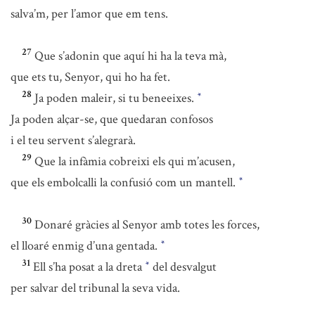
salva’m, per l’amor que em tens.
27
Que s’adonin que aquí hi ha la teva mà,
que ets tu, Senyor, qui ho ha fet.
28
Ja poden maleir, si tu beneeixes.
*
Ja poden alçar-se, que quedaran confosos
i el teu servent s’alegrarà.
29
Que la infàmia cobreixi els qui m’acusen,
que els embolcalli la confusió com un mantell.
*
30
Donaré gràcies al Senyor amb totes les forces,
el lloaré enmig d’una gentada.
*
31
Ell s’ha posat a la dreta
del desvalgut
*
per salvar del tribunal la seva vida.