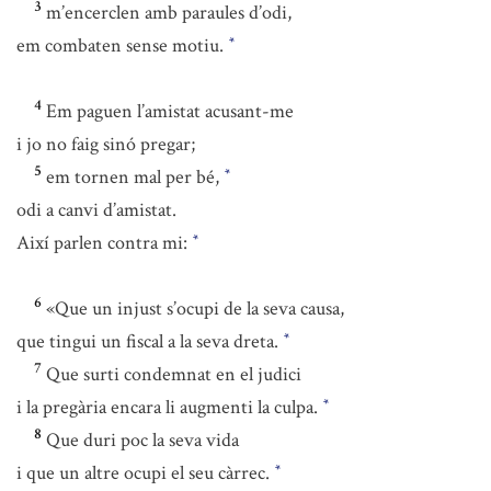
3
m’encerclen amb paraules d’odi,
em combaten sense motiu.
*
4
Em paguen l’amistat acusant-me
i jo no faig sinó pregar;
5
em tornen mal per bé,
*
odi a canvi d’amistat.
Així parlen contra mi:
*
6
«Que un injust s’ocupi de la seva causa,
que tingui un fiscal a la seva dreta.
*
7
Que surti condemnat en el judici
i la pregària encara li augmenti la culpa.
*
8
Que duri poc la seva vida
i que un altre ocupi el seu càrrec.
*