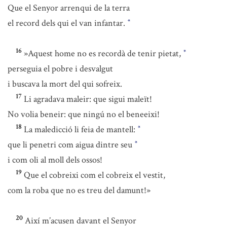
Que el Senyor arrenqui de la terra
el record dels qui el van infantar.
*
16
»Aquest home no es recordà de tenir pietat,
*
perseguia el pobre i desvalgut
i buscava la mort del qui sofreix.
17
Li agradava maleir: que sigui maleït!
No volia beneir: que ningú no el beneeixi!
18
La maledicció li feia de mantell:
*
que li penetri com aigua dintre seu
*
i com oli al moll dels ossos!
19
Que el cobreixi com el cobreix el vestit,
com la roba que no es treu del damunt!»
20
Així m’acusen davant el Senyor