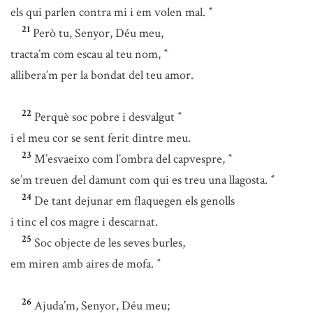
els qui parlen contra mi i em volen mal.
*
21
Però tu, Senyor, Déu meu,
tracta’m com escau al teu nom,
*
allibera’m per la bondat del teu amor.
22
Perquè soc pobre i desvalgut
*
i el meu cor se sent ferit dintre meu.
23
M’esvaeixo com l’ombra del capvespre,
*
se’m treuen del damunt com qui es treu una llagosta.
*
24
De tant dejunar em flaquegen els genolls
i tinc el cos magre i descarnat.
25
Soc objecte de les seves burles,
em miren amb aires de mofa.
*
26
Ajuda’m, Senyor, Déu meu;