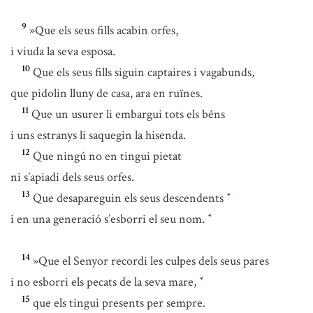
9
»Que els seus fills acabin orfes,
i viuda la seva esposa.
10
Que els seus fills siguin captaires i vagabunds,
que pidolin lluny de casa, ara en ruïnes.
11
Que un usurer li embargui tots els béns
i uns estranys li saquegin la hisenda.
12
Que ningú no en tingui pietat
ni s’apiadi dels seus orfes.
13
Que desapareguin els seus descendents
*
i en una generació s’esborri el seu nom.
*
14
»Que el Senyor recordi les culpes dels seus pares
i no esborri els pecats de la seva mare,
*
15
que els tingui presents per sempre.