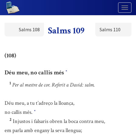
Togg
Navig
Salms 109
Salms 108
Salms 110
(108)
Déu meu, no callis més
*
1
Per al mestre de cor. Referit a David: salm.
Déu meu, a tu t’adreço la lloança,
no callis més.
*
2
Injustos i falsaris obren la boca contra meu,
em parla amb engany la seva llengua;