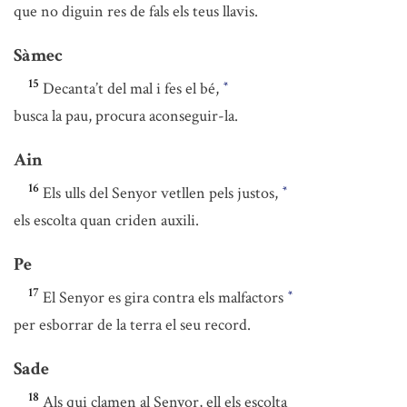
que no diguin res de fals els teus llavis.
Sàmec
15
Decanta’t del mal i fes el bé,
*
busca la pau, procura aconseguir-la.
Ain
16
Els ulls del Senyor vetllen pels justos,
*
els escolta quan criden auxili.
Pe
17
El Senyor es gira contra els malfactors
*
per esborrar de la terra el seu record.
Sade
18
Als qui clamen al Senyor, ell els escolta