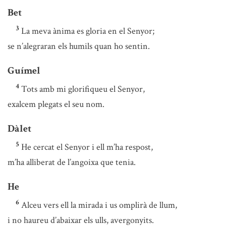
Bet
3
La meva ànima es gloria en el Senyor;
se n’alegraran els humils quan ho sentin.
Guímel
4
Tots amb mi glorifiqueu el Senyor,
exalcem plegats el seu nom.
Dàlet
5
He cercat el Senyor i ell m’ha respost,
m’ha alliberat de l’angoixa que tenia.
He
6
Alceu vers ell la mirada i us omplirà de llum,
i no haureu d’abaixar els ulls, avergonyits.