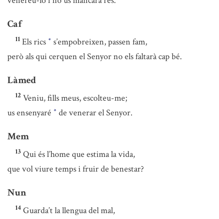
venereu-lo i no us mancarà res.
Caf
11
Els rics
s’empobreixen, passen fam,
*
però als qui cerquen el Senyor no els faltarà cap bé.
Làmed
12
Veniu, fills meus, escolteu-me;
us ensenyaré
de venerar el Senyor.
*
Mem
13
Qui és l’home que estima la vida,
que vol viure temps i fruir de benestar?
Nun
14
Guarda’t la llengua del mal,