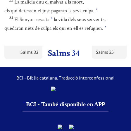
22
La malícia duu el malvat a la mort,
els qui detesten el just pagaran la seva culpa.
*
23
El Senyor rescata
la vida dels seus servents;
*
quedaran nets de culpa els qui en ell es refugien.
*
Salms 34
Salms 33
Salms 35
BCI - Bíblia catalana. Traducció interconfessional
BCI - També disponible en APP