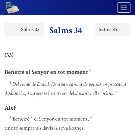
Togg
Navig
Salms 34
Salms 33
Salms 35
(33)
Beneiré el Senyor en tot moment
*
1
Del recull de David. De quan canvià de pensar en presència
d’Abimèlec, i aquest se’l va treure del davant i ell se n’anà.
*
Àlef
2
Beneiré
el Senyor en tot moment,
*
*
tindré sempre als llavis la seva lloança.