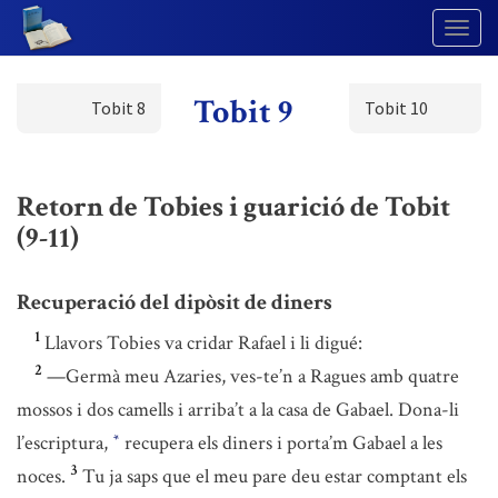
Togg
Navig
Tobit 9
Tobit 8
Tobit 10
Retorn de Tobies i guarició de Tobit
(9-11)
Recuperació del dipòsit de diners
1
Llavors Tobies va cridar Rafael i li digué:
2
—Germà meu Azaries, ves-te’n a Ragues amb quatre
mossos i dos camells i arriba’t a la casa de Gabael. Dona-li
l’escriptura,
recupera els diners i porta’m Gabael a les
*
3
noces.
Tu ja saps que el meu pare deu estar comptant els