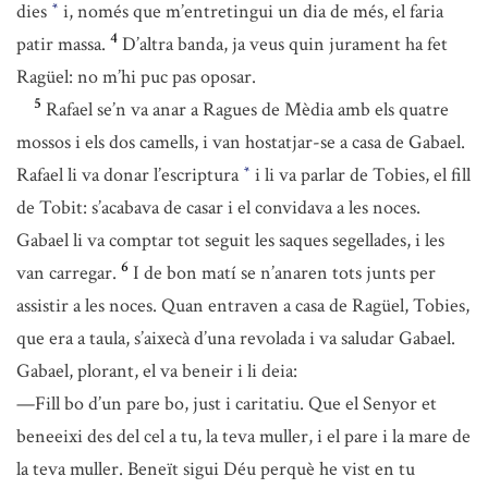
dies
i, només que m’entretingui un dia de més, el faria
*
4
patir massa.
D’altra banda, ja veus quin jurament ha fet
Ragüel: no m’hi puc pas oposar.
5
Rafael se’n va anar a Ragues de Mèdia amb els quatre
mossos i els dos camells, i van hostatjar-se a casa de Gabael.
Rafael li va donar l’escriptura
i li va parlar de Tobies, el fill
*
de Tobit: s’acabava de casar i el convidava a les noces.
Gabael li va comptar tot seguit les saques segellades, i les
6
van carregar.
I de bon matí se n’anaren tots junts per
assistir a les noces. Quan entraven a casa de Ragüel, Tobies,
que era a taula, s’aixecà d’una revolada i va saludar Gabael.
Gabael, plorant, el va beneir i li deia:
—Fill bo d’un pare bo, just i caritatiu. Que el Senyor et
beneeixi des del cel a tu, la teva muller, i el pare i la mare de
la teva muller. Beneït sigui Déu perquè he vist en tu