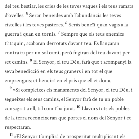
del teu bestiar, les cries de les teves vaques i els teus ramats
5
d’ovelles.
Seran beneïdes amb l’abundància les teves
6
cistelles i les teves pasteres.
Seràs beneït quan vagis a la
7
guerra i quan en tornis.
Sempre que els teus enemics
t’ataquin, acabaran derrotats davant teu. Es llançaran
contra tu per un sol camí, però fugiran del teu davant per
8
set camins.
El Senyor, el teu Déu, farà que t’acompanyi la
seva benedicció en els teus graners i en tot el que
emprenguis: et beneirà en el país que ell et dona.
9
»Si compleixes els manaments del Senyor, el teu Déu, i
segueixes els seus camins, el Senyor farà de tu un poble
10
consagrat a ell, tal com t’ha jurat.
Llavors tots els pobles
de la terra reconeixeran que portes el nom del Senyor i et
respectaran.
11
»El Senyor t’omplirà de prosperitat multiplicant els