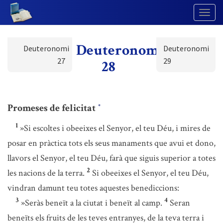
Togg
Navig
Deuteronomi
Deuteronomi
Deuteronomi
27
29
28
Promeses de felicitat
*
1
»Si escoltes i obeeixes el Senyor, el teu Déu, i mires de
posar en pràctica tots els seus manaments que avui et dono,
llavors el Senyor, el teu Déu, farà que siguis superior a totes
2
les nacions de la terra.
Si obeeixes el Senyor, el teu Déu,
vindran damunt teu totes aquestes benediccions:
3
4
»Seràs beneït a la ciutat i beneït al camp.
Seran
beneïts els fruits de les teves entranyes, de la teva terra i