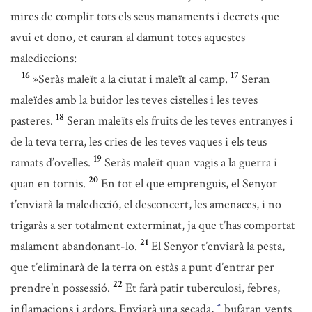
mires de complir tots els seus manaments i decrets que
avui et dono, et cauran al damunt totes aquestes
malediccions:
16
17
»Seràs maleït a la ciutat i maleït al camp.
Seran
maleïdes amb la buidor les teves cistelles i les teves
18
pasteres.
Seran maleïts els fruits de les teves entranyes i
de la teva terra, les cries de les teves vaques i els teus
19
ramats d’ovelles.
Seràs maleït quan vagis a la guerra i
20
quan en tornis.
En tot el que emprenguis, el Senyor
t’enviarà la maledicció, el desconcert, les amenaces, i no
trigaràs a ser totalment exterminat, ja que t’has comportat
21
malament abandonant-lo.
El Senyor t’enviarà la pesta,
que t’eliminarà de la terra on estàs a punt d’entrar per
22
prendre’n possessió.
Et farà patir tuberculosi, febres,
inflamacions i ardors. Enviarà una secada,
bufaran vents
*