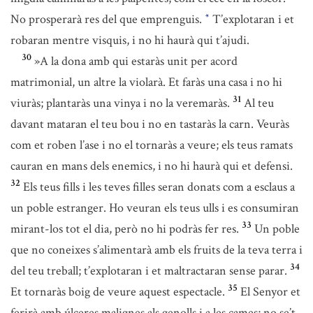
No prosperarà res del que emprenguis.
T’explotaran i et
*
robaran mentre visquis, i no hi haurà qui t’ajudi.
30
»A la dona amb qui estaràs unit per acord
matrimonial, un altre la violarà. Et faràs una casa i no hi
31
viuràs; plantaràs una vinya i no la veremaràs.
Al teu
davant mataran el teu bou i no en tastaràs la carn. Veuràs
com et roben l’ase i no el tornaràs a veure; els teus ramats
cauran en mans dels enemics, i no hi haurà qui et defensi.
32
Els teus fills i les teves filles seran donats com a esclaus a
un poble estranger. Ho veuran els teus ulls i es consumiran
33
mirant-los tot el dia, però no hi podràs fer res.
Un poble
que no coneixes s’alimentarà amb els fruits de la teva terra i
34
del teu treball; t’explotaran i et maltractaran sense parar.
35
Et tornaràs boig de veure aquest espectacle.
El Senyor et
ferirà amb úlceres malignes als genolls i a les cames; no se’t