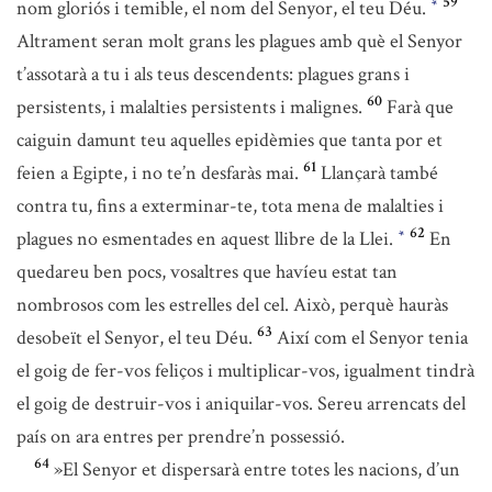
59
nom gloriós i temible, el nom del Senyor, el teu Déu.
*
Altrament seran molt grans les plagues amb què el Senyor
t’assotarà a tu i als teus descendents: plagues grans i
60
persistents, i malalties persistents i malignes.
Farà que
caiguin damunt teu aquelles epidèmies que tanta por et
61
feien a Egipte, i no te’n desfaràs mai.
Llançarà també
contra tu, fins a exterminar-te, tota mena de malalties i
62
plagues no esmentades en aquest llibre de la Llei.
En
*
quedareu ben pocs, vosaltres que havíeu estat tan
nombrosos com les estrelles del cel. Això, perquè hauràs
63
desobeït el Senyor, el teu Déu.
Així com el Senyor tenia
el goig de fer-vos feliços i multiplicar-vos, igualment tindrà
el goig de destruir-vos i aniquilar-vos. Sereu arrencats del
país on ara entres per prendre’n possessió.
64
»El Senyor et dispersarà entre totes les nacions, d’un