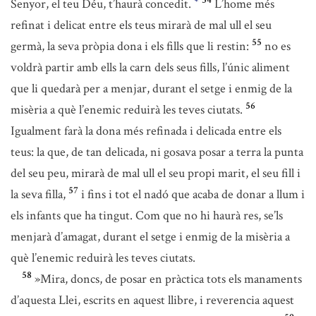
54
Senyor, el teu Déu, t’haurà concedit.
L’home més
*
refinat i delicat entre els teus mirarà de mal ull el seu
55
germà, la seva pròpia dona i els fills que li restin:
no es
voldrà partir amb ells la carn dels seus fills, l’únic aliment
que li quedarà per a menjar, durant el setge i enmig de la
56
misèria a què l’enemic reduirà les teves ciutats.
Igualment farà la dona més refinada i delicada entre els
teus: la que, de tan delicada, ni gosava posar a terra la punta
del seu peu, mirarà de mal ull el seu propi marit, el seu fill i
57
la seva filla,
i fins i tot el nadó que acaba de donar a llum i
els infants que ha tingut. Com que no hi haurà res, se’ls
menjarà d’amagat, durant el setge i enmig de la misèria a
què l’enemic reduirà les teves ciutats.
58
»Mira, doncs, de posar en pràctica tots els manaments
d’aquesta Llei, escrits en aquest llibre, i reverencia aquest