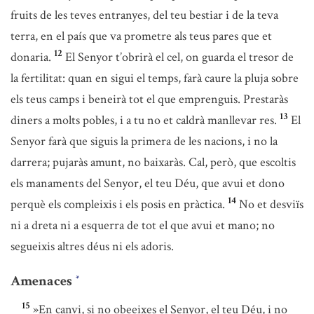
fruits de les teves entranyes, del teu bestiar i de la teva
terra, en el país que va prometre als teus pares que et
12
donaria.
El Senyor t’obrirà el cel, on guarda el tresor de
la fertilitat: quan en sigui el temps, farà caure la pluja sobre
els teus camps i beneirà tot el que emprenguis. Prestaràs
13
diners a molts pobles, i a tu no et caldrà manllevar res.
El
Senyor farà que siguis la primera de les nacions, i no la
darrera; pujaràs amunt, no baixaràs. Cal, però, que escoltis
els manaments del Senyor, el teu Déu, que avui et dono
14
perquè els compleixis i els posis en pràctica.
No et desviïs
ni a dreta ni a esquerra de tot el que avui et mano; no
segueixis altres déus ni els adoris.
Amenaces
*
15
»En canvi, si no obeeixes el Senyor, el teu Déu, i no