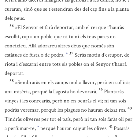
curaran, sinó que se t’estendran des del cap fins a la planta
dels peus.
36
»El Senyor et farà deportar, amb el rei que t’hauràs
escollit, cap a un poble que ni tu ni els teus pares no
coneixíeu. Allà adorareu altres déus que només són
37
estàtues de fusta o de pedra.
Seràs motiu d’estupor, de
*
riota i d’escarni entre tots els pobles on el Senyor t’haurà
deportat.
38
»Sembraràs en els camps molta llavor, però en colliràs
39
una misèria, perquè la llagosta ho devorarà.
Plantaràs
vinyes i les conrearàs, però no en beuràs el vi; ni tan sols
40
podràs veremar, perquè les plagues no hauran deixat res.
Tindràs oliveres per tot el país, però ni tan sols faràs oli per
41
a perfumar-te,
perquè hauran caigut les olives.
Posaràs
*