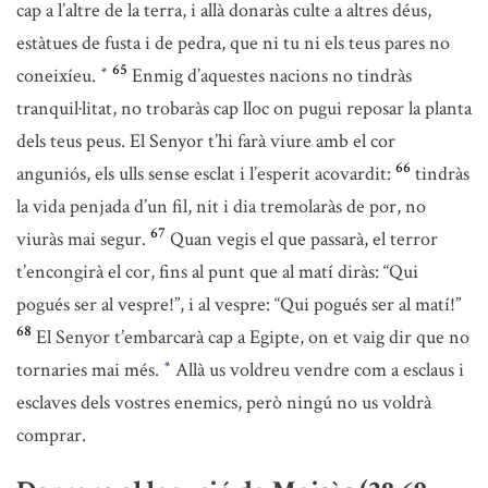
cap a l’altre de la terra, i allà donaràs culte a altres déus,
estàtues de fusta i de pedra, que ni tu ni els teus pares no
65
coneixíeu.
Enmig d’aquestes nacions no tindràs
*
tranquil·litat, no trobaràs cap lloc on pugui reposar la planta
dels teus peus. El Senyor t’hi farà viure amb el cor
66
anguniós, els ulls sense esclat i l’esperit acovardit:
tindràs
la vida penjada d’un fil, nit i dia tremolaràs de por, no
67
viuràs mai segur.
Quan vegis el que passarà, el terror
t’encongirà el cor, fins al punt que al matí diràs: “Qui
pogués ser al vespre!”, i al vespre: “Qui pogués ser al matí!”
68
El Senyor t’embarcarà cap a Egipte, on et vaig dir que no
tornaries mai més.
Allà us voldreu vendre com a esclaus i
*
esclaves dels vostres enemics, però ningú no us voldrà
comprar.