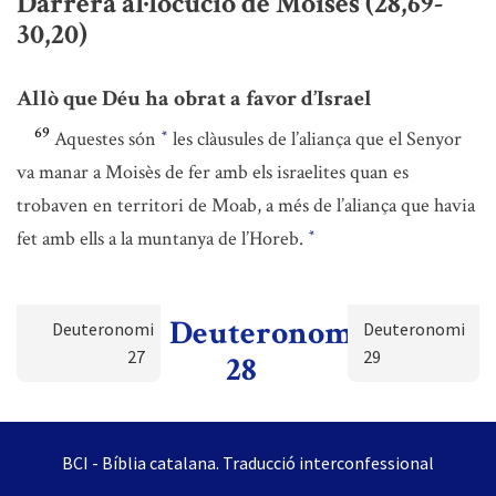
Darrera al·locució de Moisès (28,69-
30,20)
Allò que Déu ha obrat a favor d’Israel
69
Aquestes són
les clàusules de l’aliança que el Senyor
*
va manar a Moisès de fer amb els israelites quan es
trobaven en territori de Moab, a més de l’aliança que havia
fet amb ells a la muntanya de l’Horeb.
*
Deuteronomi
Deuteronomi
Deuteronomi
27
29
28
BCI - Bíblia catalana. Traducció interconfessional