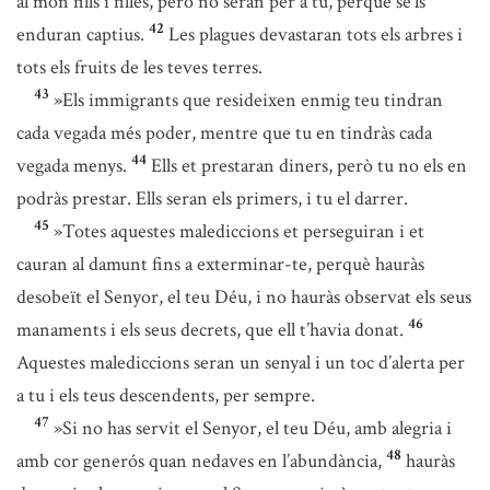
al món fills i filles, però no seran per a tu, perquè se’ls
42
enduran captius.
Les plagues devastaran tots els arbres i
tots els fruits de les teves terres.
43
»Els immigrants que resideixen enmig teu tindran
cada vegada més poder, mentre que tu en tindràs cada
44
vegada menys.
Ells et prestaran diners, però tu no els en
podràs prestar. Ells seran els primers, i tu el darrer.
45
»Totes aquestes malediccions et perseguiran i et
cauran al damunt fins a exterminar-te, perquè hauràs
desobeït el Senyor, el teu Déu, i no hauràs observat els seus
46
manaments i els seus decrets, que ell t’havia donat.
Aquestes malediccions seran un senyal i un toc d’alerta per
a tu i els teus descendents, per sempre.
47
»Si no has servit el Senyor, el teu Déu, amb alegria i
48
amb cor generós quan nedaves en l’abundància,
hauràs