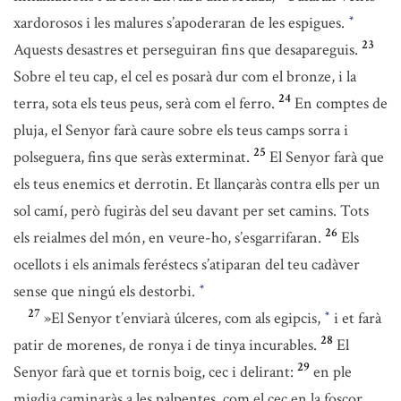
xardorosos i les malures s’apoderaran de les espigues.
*
23
Aquests desastres et perseguiran fins que desapareguis.
Sobre el teu cap, el cel es posarà dur com el bronze, i la
24
terra, sota els teus peus, serà com el ferro.
En comptes de
pluja, el Senyor farà caure sobre els teus camps sorra i
25
polseguera, fins que seràs exterminat.
El Senyor farà que
els teus enemics et derrotin. Et llançaràs contra ells per un
sol camí, però fugiràs del seu davant per set camins. Tots
26
els reialmes del món, en veure-ho, s’esgarrifaran.
Els
ocellots i els animals feréstecs s’atiparan del teu cadàver
sense que ningú els destorbi.
*
27
»El Senyor t’enviarà úlceres, com als egipcis,
i et farà
*
28
patir de morenes, de ronya i de tinya incurables.
El
29
Senyor farà que et tornis boig, cec i delirant:
en ple
migdia caminaràs a les palpentes, com el cec en la foscor.