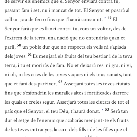
de servir els enemics que el Senyor enviarà contra tu,
passant fam i set, nu i mancat de tot. El Senyor et posarà al
49
coll un jou de ferro fins que t’haurà consumit.
El
*
Senyor farà que es llanci contra tu, com un voltor, des de
l’extrem de la terra, una nació que no entendràs quan et
50
parli,
un poble dur que no respecta els vells ni s’apiada
51
dels joves.
Es menjarà els fruits del teu bestiar i de la teva
terra, i tu et moriràs de fam. No et deixarà res: ni gra, ni vi,
ni oli, ni les cries de les teves vaques ni els teus ramats, tant
52
que et farà desaparèixer.
Assetjarà totes les teves ciutats
fins que s’esfondrin les muralles altes i fortificades darrere
les quals et creies segur. Assetjarà totes les ciutats de tot el
53
país que el Senyor, el teu Déu, t’haurà donat.
Serà tan
*
dur el setge de l’enemic que acabaràs menjant-te els fruits
de les teves entranyes, la carn dels fills i de les filles que el