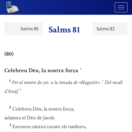
Togg
Navig
Salms 81
Salms 80
Salms 82
(80)
Celebreu Déu, la nostra força
*
1
Per al mestre de cor: a la tonada de «Haguitit».
Del recull
*
d’Assaf.
*
2
Celebreu Déu, la nostra força,
aclameu el Déu de Jacob.
3
Entoneu càntics tocant els tambors,