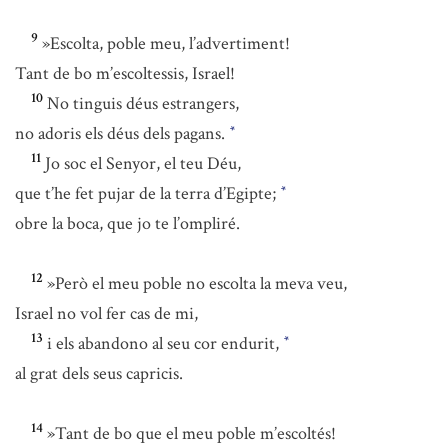
9
»Escolta, poble meu, l’advertiment!
Tant de bo m’escoltessis, Israel!
10
No tinguis déus estrangers,
no adoris els déus dels pagans.
*
11
Jo soc el Senyor, el teu Déu,
que t’he fet pujar de la terra d’Egipte;
*
obre la boca, que jo te l’ompliré.
12
»Però el meu poble no escolta la meva veu,
Israel no vol fer cas de mi,
13
i els abandono al seu cor endurit,
*
al grat dels seus capricis.
14
»Tant de bo que el meu poble m’escoltés!