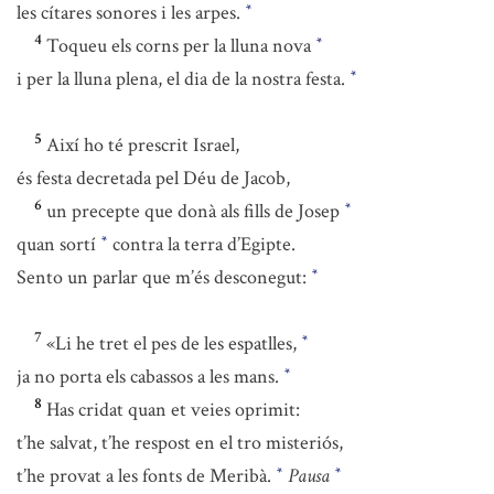
les cítares sonores i les arpes.
*
4
Toqueu els corns per la lluna nova
*
i per la lluna plena, el dia de la nostra festa.
*
5
Així ho té prescrit Israel,
és festa decretada pel Déu de Jacob,
6
un precepte que donà als fills de Josep
*
quan sortí
contra la terra d’Egipte.
*
Sento un parlar que m’és desconegut:
*
7
«Li he tret el pes de les espatlles,
*
ja no porta els cabassos a les mans.
*
8
Has cridat quan et veies oprimit:
t’he salvat, t’he respost en el tro misteriós,
t’he provat a les fonts de Meribà.
Pausa
*
*