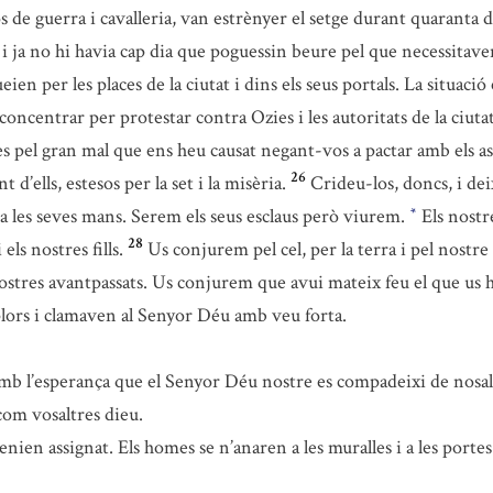
ros de guerra i cavalleria, van estrènyer el setge durant quaranta d
i ja no hi havia cap dia que poguessin beure pel que necessitaven
ueien per les places de la ciutat i dins els seus portals. La situació
 concentrar per protestar contra Ozies i les autoritats de la ciuta
 pel gran mal que ens heu causat negant-vos a pactar amb els ass
26
’ells, estesos per la set i la misèria.
Crideu-los, doncs, i dei
 a les seves mans. Serem els seus esclaus però viurem.
Els nostr
*
28
ls nostres fills.
Us conjurem pel cel, per la terra i pel nost
 nostres avantpassats. Us conjurem que avui mateix feu el que us 
 plors i clamaven al Senyor Déu amb veu forta.
mb l’esperança que el Senyor Déu nostre es compadeixi de nosal
 com vosaltres dieu.
nien assignat. Els homes se n’anaren a les muralles i a les portes d