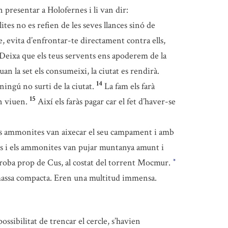
an presentar a Holofernes i li van dir:
ites no es refien de les seves llances sinó de
e, evita d’enfrontar-te directament contra ells,
. Deixa que els teus servents ens apoderem de la
an la set els consumeixi, la ciutat es rendirà.
14
ingú no surti de la ciutat.
La fam els farà
15
on viuen.
Així els faràs pagar car el fet d’haver-se
s ammonites van aixecar el seu campament i amb
s i els ammonites van pujar muntanya amunt i
 troba prop de Cus, al costat del torrent Mocmur.
*
 massa compacta. Eren una multitud immensa.
ossibilitat de trencar el cercle, s’havien