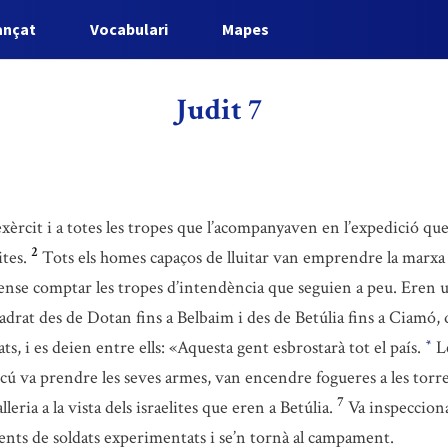
ançat
Vocabulari
Mapes
Judit 7
èrcit i a totes les tropes que l’acompanyaven en l’expedició que
2
ites.
Tots els homes capaços de lluitar van emprendre la marxa 
a, sense comptar les tropes d’intendència que seguien a peu. Ere
uadrat des de Dotan fins a Belbaim i des de Betúlia fins a Ciamó
ats, i es deien entre ells: «Aquesta gent esbrostarà tot el país.
Le
*
cú va prendre les seves armes, van encendre fogueres a les torres
7
eria a la vista dels israelites que eren a Betúlia.
Va inspeccionar
ments de soldats experimentats i se’n tornà al campament.