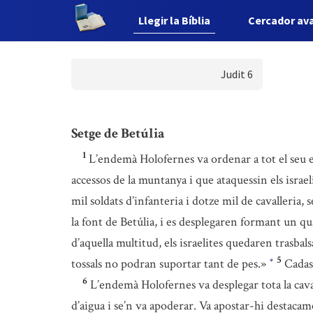
Llegir la Bíblia
Cercador av
Judit 6
Setge de Betúlia
1
L’endemà Holofernes va ordenar a tot el seu ex
accessos de la muntanya i que ataquessin els israel
mil soldats d’infanteria i dotze mil de cavalleri
la font de Betúlia, i es desplegaren formant un q
d’aquella multitud, els israelites quedaren trasbals
5
tossals no podran suportar tant de pes.»
Cadas
*
6
L’endemà Holofernes va desplegar tota la cavall
d’aigua i se’n va apoderar. Va apostar-hi destaca