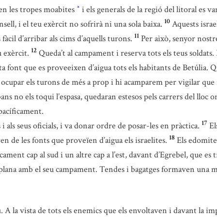
ven les tropes moabites
i els generals de la regió del litoral es v
*
10
ell, i el teu exèrcit no sofrirà ni una sola baixa.
Aquests israel
11
fàcil d’arribar als cims d’aquells turons.
Per això, senyor nostr
12
 exèrcit.
Queda’t al campament i reserva tots els teus soldats
ta font que es proveeixen d’aigua tots els habitants de Betúlia. Qu
 ocupar els turons de més a prop i hi acamparem per vigilar que n
, abans no els toqui l’espasa, quedaran estesos pels carrers del lloc 
 pacíficament.
17
als seus oficials, i va donar ordre de posar-les en pràctica.
El
18
ren de les fonts que proveïen d’aigua els israelites.
Els edomite
ent cap al sud i un altre cap a l’est, davant d’Egrebel, que es
 la plana amb el seu campament. Tendes i bagatges formaven una
. A la vista de tots els enemics que els envoltaven i davant la imp