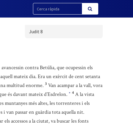
Judit 8
 avancessin contra Betúlia, que ocupessin els
aquell mateix dia. Era un exèrcit de cent setanta
3
n una multitud enorme.
Van acampar a la vall, vora
4
, que és davant mateix d’Esdrelon.
A la vista
*
s muntanyes més altes, les torrenteres i els
 i van passar en guàrdia tota aquella nit.
 els accessos a la ciutat, va buscar les fonts