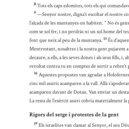
8
Tots els caps edomites, tots els qui comanda
9
—Senyor nostre, digna’t escoltar el nostre cons
l’alçada de les muntanyes on habiten.
No és gens 
*
com se sol fer, i no perdràs ni un sol home del teu
13
font que neix al peu de la muntanya.
És d’aques
Mentrestant, nosaltres i la nostra gent pujarem a
decaure, a ells, a les seves dones i als seus fills, i
revoltat contra tu en comptes de sortir a rebre’t
16
Aquestes propostes van agradar a Holofernes i 
cinc mil assiris acamparen a la vall. Allà s’apodera
acamparen davant de Dotan. Van enviar un destacam
La resta de l’exèrcit assiri cobria materialment
Rigors del setge i protestes de la gent
19
Els israelites van clamar al Senyor, el seu Déu