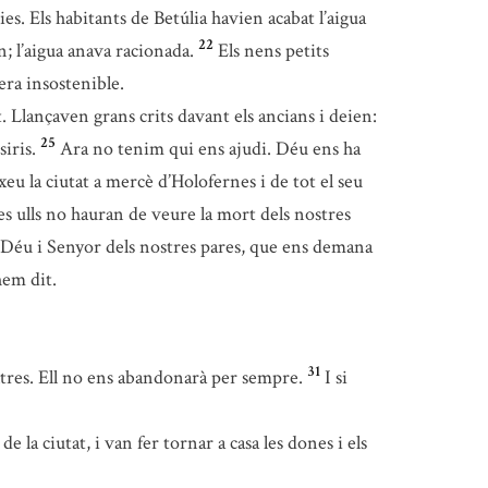
ies. Els habitants de Betúlia havien acabat l’aigua
22
; l’aigua anava racionada.
Els nens petits
 era insostenible.
t. Llançaven grans crits davant els ancians i deien:
25
iris.
Ara no tenim qui ens ajudi. Déu ens ha
xeu la ciutat a mercè d’Holofernes i de tot el seu
es ulls no hauran de veure la mort dels nostres
re Déu i Senyor dels nostres pares, que ens demana
hem dit.
31
tres. Ell no ens abandonarà per sempre.
I si
e la ciutat, i van fer tornar a casa les dones i els