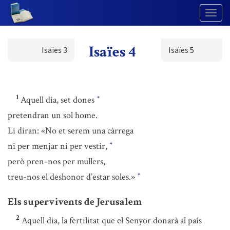
Togg
Navig
Isaïes 4
Isaïes 3
Isaïes 5
1
Aquell dia, set dones
*
pretendran un sol home.
Li diran: «No et serem una càrrega
ni per menjar ni per vestir,
*
però pren-nos per mullers,
treu-nos el deshonor d’estar soles.»
*
Els supervivents de Jerusalem
2
Aquell dia, la fertilitat que el Senyor donarà al país