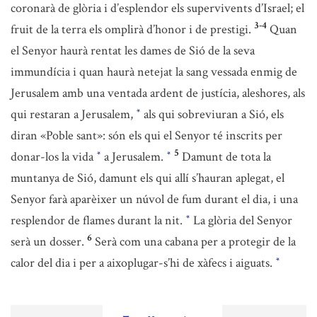
coronarà de glòria i d’esplendor els supervivents d’Israel; el
3-4
fruit de la terra els omplirà d’honor i de prestigi.
Quan
el Senyor haurà rentat les dames de Sió de la seva
immundícia i quan haurà netejat la sang vessada enmig de
Jerusalem amb una ventada ardent de justícia, aleshores, als
qui restaran a Jerusalem,
als qui sobreviuran a Sió, els
*
diran «Poble sant»: són els qui el Senyor té inscrits per
5
donar-los la vida
a Jerusalem.
Damunt de tota la
*
*
muntanya de Sió, damunt els qui allí s’hauran aplegat, el
Senyor farà aparèixer un núvol de fum durant el dia, i una
resplendor de flames durant la nit.
La glòria del Senyor
*
6
serà un dosser.
Serà com una cabana per a protegir de la
calor del dia i per a aixoplugar-s’hi de xàfecs i aiguats.
*