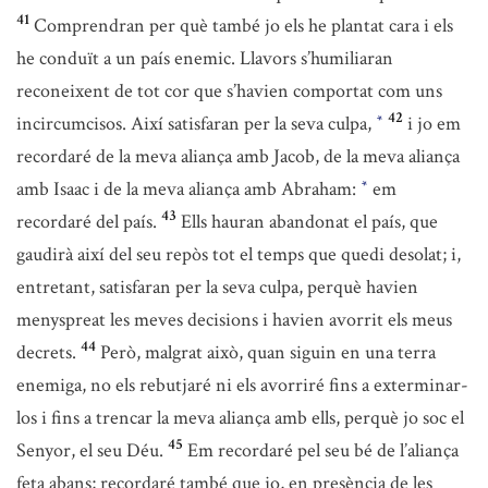
41
Comprendran per què també jo els he plantat cara i els
he conduït a un país enemic. Llavors s’humiliaran
reconeixent de tot cor que s’havien comportat com uns
42
incircumcisos. Així satisfaran per la seva culpa,
i jo em
*
recordaré de la meva aliança amb Jacob, de la meva aliança
amb Isaac i de la meva aliança amb Abraham:
em
*
43
recordaré del país.
Ells hauran abandonat el país, que
gaudirà així del seu repòs tot el temps que quedi desolat; i,
entretant, satisfaran per la seva culpa, perquè havien
menyspreat les meves decisions i havien avorrit els meus
44
decrets.
Però, malgrat això, quan siguin en una terra
enemiga, no els rebutjaré ni els avorriré fins a exterminar-
los i fins a trencar la meva aliança amb ells, perquè jo soc el
45
Senyor, el seu Déu.
Em recordaré pel seu bé de l’aliança
feta abans; recordaré també que jo, en presència de les