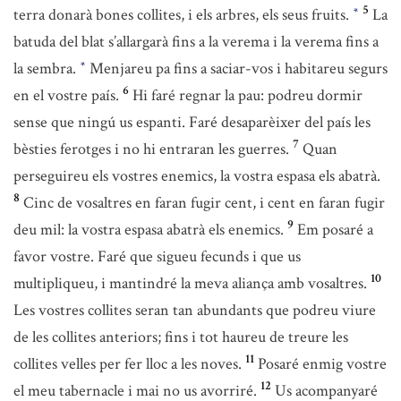
5
terra donarà bones collites, i els arbres, els seus fruits.
La
*
batuda del blat s’allargarà fins a la verema i la verema fins a
la sembra.
Menjareu pa fins a saciar-vos i habitareu segurs
*
6
en el vostre país.
Hi faré regnar la pau: podreu dormir
sense que ningú us espanti. Faré desaparèixer del país les
7
bèsties ferotges i no hi entraran les guerres.
Quan
perseguireu els vostres enemics, la vostra espasa els abatrà.
8
Cinc de vosaltres en faran fugir cent, i cent en faran fugir
9
deu mil: la vostra espasa abatrà els enemics.
Em posaré a
favor vostre. Faré que sigueu fecunds i que us
10
multipliqueu, i mantindré la meva aliança amb vosaltres.
Les vostres collites seran tan abundants que podreu viure
de les collites anteriors; fins i tot haureu de treure les
11
collites velles per fer lloc a les noves.
Posaré enmig vostre
12
el meu tabernacle i mai no us avorriré.
Us acompanyaré