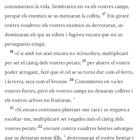
consumeixen la vida. Sembrareu en va els vostres camps,
17
perquè els enemics se us menjaran la collita.
Em giraré
contra vosaltres: els vostres enemics us derrotaran, us
dominaran els qui us odien i fugireu encara que no us
persegueixi ningú.
18
»I si amb tot això encara no m’escolteu, multiplicaré
19
per set el càstig dels vostres pecats:
per abatre el vostre
poder arrogant, faré que el cel se us torni dur com el ferro,
20
i la terra, seca com el bronze.
Consumireu en va les
vostres forces, però els vostres camps no donaran collites i
els vostres arbres no fruitaran.
*
21
»Si encara continueu plantant-me cara i us negueu a
escoltar-me, multiplicaré set vegades més el càstig dels
22
vostres pecats:
enviaré contra vosaltres bèsties salvatges
que us deixaran sense fills,
destrossaran el vostre bestiar i
*