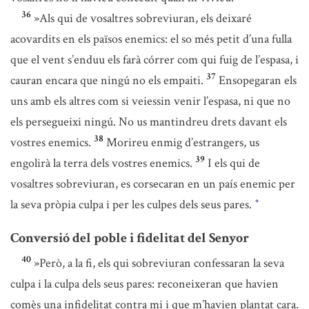
36
»Als qui de vosaltres sobreviuran, els deixaré
acovardits en els països enemics: el so més petit d’una fulla
que el vent s’enduu els farà córrer com qui fuig de l’espasa, i
37
cauran encara que ningú no els empaiti.
Ensopegaran els
uns amb els altres com si veiessin venir l’espasa, ni que no
els persegueixi ningú. No us mantindreu drets davant els
38
vostres enemics.
Morireu enmig d’estrangers, us
39
engolirà la terra dels vostres enemics.
I els qui de
vosaltres sobreviuran, es corsecaran en un país enemic per
la seva pròpia culpa i per les culpes dels seus pares.
*
Conversió del poble i fidelitat del Senyor
40
»Però, a la fi, els qui sobreviuran confessaran la seva
culpa i la culpa dels seus pares: reconeixeran que havien
comès una infidelitat contra mi i que m’havien plantat cara.