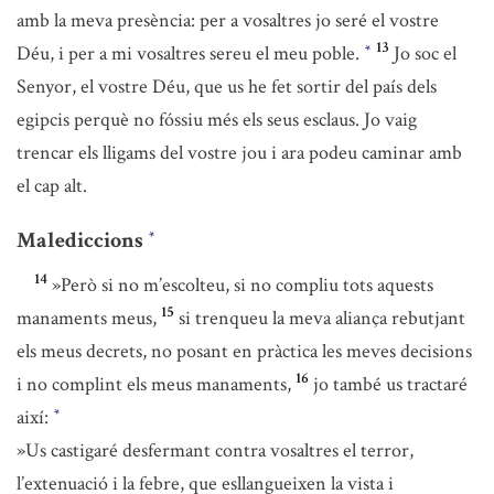
amb la meva presència: per a vosaltres jo seré el vostre
13
Déu, i per a mi vosaltres sereu el meu poble.
Jo soc el
*
Senyor, el vostre Déu, que us he fet sortir del país dels
egipcis perquè no fóssiu més els seus esclaus. Jo vaig
trencar els lligams del vostre jou i ara podeu caminar amb
el cap alt.
Malediccions
*
14
»Però si no m’escolteu, si no compliu tots aquests
15
manaments meus,
si trenqueu la meva aliança rebutjant
els meus decrets, no posant en pràctica les meves decisions
16
i no complint els meus manaments,
jo també us tractaré
així:
*
»Us castigaré desfermant contra vosaltres el terror,
l’extenuació i la febre, que esllangueixen la vista i