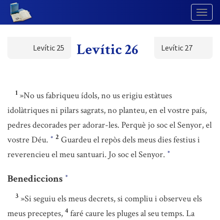
Togg
Navig
Levític 26
Levític 25
Levític 27
1
»No us fabriqueu ídols, no us erigiu estàtues
idolàtriques ni pilars sagrats, no planteu, en el vostre país,
pedres decorades per adorar-les. Perquè jo soc el Senyor, el
2
vostre Déu.
Guardeu el repòs dels meus dies festius i
*
reverencieu el meu santuari. Jo soc el Senyor.
*
Benediccions
*
3
»Si seguiu els meus decrets, si compliu i observeu els
4
meus preceptes,
faré caure les pluges al seu temps. La