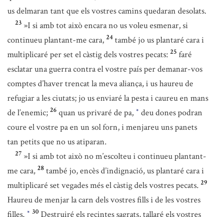
us delmaran tant que els vostres camins quedaran desolats.
23
»I si amb tot això encara no us voleu esmenar, si
24
continueu plantant-me cara,
també jo us plantaré cara i
25
multiplicaré per set el càstig dels vostres pecats:
faré
esclatar una guerra contra el vostre país per demanar-vos
comptes d’haver trencat la meva aliança, i us haureu de
refugiar a les ciutats; jo us enviaré la pesta i caureu en mans
26
de l’enemic;
quan us privaré de pa,
deu dones podran
*
coure el vostre pa en un sol forn, i menjareu uns panets
tan petits que no us atiparan.
27
»I si amb tot això no m’escolteu i continueu plantant-
28
me cara,
també jo, encès d’indignació, us plantaré cara i
29
multiplicaré set vegades més el càstig dels vostres pecats.
Haureu de menjar la carn dels vostres fills i de les vostres
30
filles.
Destruiré els recintes sagrats, tallaré els vostres
*