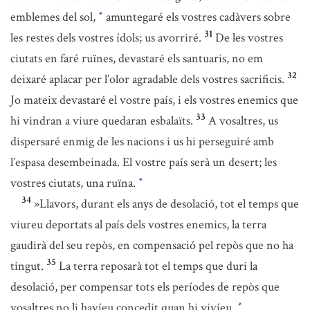
emblemes del sol,
amuntegaré els vostres cadàvers sobre
*
31
les restes dels vostres ídols; us avorriré.
De les vostres
ciutats en faré ruïnes, devastaré els santuaris, no em
32
deixaré aplacar per l’olor agradable dels vostres sacrificis.
Jo mateix devastaré el vostre país, i els vostres enemics que
33
hi vindran a viure quedaran esbalaïts.
A vosaltres, us
dispersaré enmig de les nacions i us hi perseguiré amb
l’espasa desembeinada. El vostre país serà un desert; les
vostres ciutats, una ruïna.
*
34
»Llavors, durant els anys de desolació, tot el temps que
viureu deportats al país dels vostres enemics, la terra
gaudirà del seu repòs, en compensació pel repòs que no ha
35
tingut.
La terra reposarà tot el temps que duri la
desolació, per compensar tots els períodes de repòs que
vosaltres no li havíeu concedit quan hi vivíeu.
*