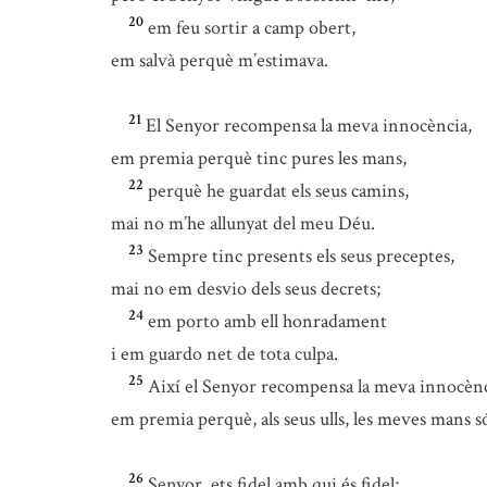
20
em feu sortir a camp obert,
em salvà perquè m’estimava.
21
El Senyor recompensa la meva innocència,
em premia perquè tinc pures les mans,
22
perquè he guardat els seus camins,
mai no m’he allunyat del meu Déu.
23
Sempre tinc presents els seus preceptes,
mai no em desvio dels seus decrets;
24
em porto amb ell honradament
i em guardo net de tota culpa.
25
Així el Senyor recompensa la meva innocènc
em premia perquè, als seus ulls, les meves mans s
26
Senyor, ets fidel amb qui és fidel;