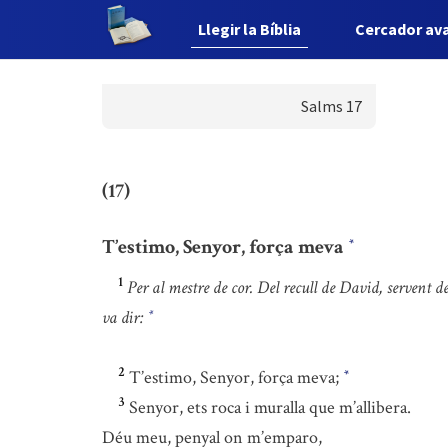
Llegir la Bíblia
Cercador av
Salms 17
(17)
T’estimo, Senyor, força meva
*
1
Per al mestre de cor. Del recull de David, servent 
va dir:
*
2
T’estimo, Senyor, força meva;
*
3
Senyor, ets roca i muralla que m’allibera.
Déu meu, penyal on m’emparo,