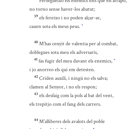
Persegueixo els enemics fins que els atrapo,
no torno sense haver-los abatut;
39
els fereixo i no poden alçar-se,
cauen sota els meus peus.
*
40
M’has cenyit de valentia per al combat,
doblegues sota meu els adversaris,
41
fas fugir del meu davant els enemics,
*
i jo anorreo els qui em detesten.
42
Criden auxili, i ningú no els salva;
clamen al Senyor, i no els respon;
43
els desfaig com la pols al bat del vent,
els trepitjo com el fang dels carrers.
44
M’alliberes dels avalots del poble