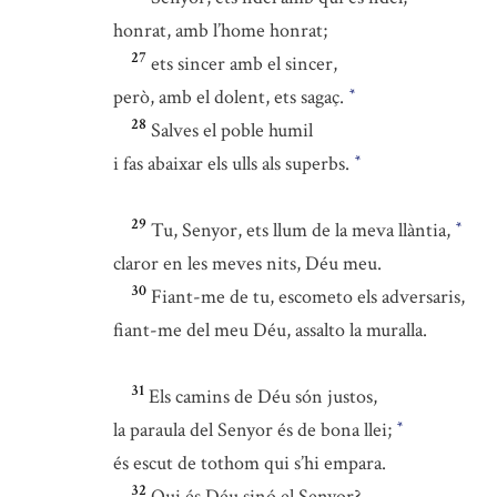
honrat, amb l’home honrat;
27
ets sincer amb el sincer,
però, amb el dolent, ets sagaç.
*
28
Salves el poble humil
i fas abaixar els ulls als superbs.
*
29
Tu, Senyor, ets llum de la meva llàntia,
*
claror en les meves nits, Déu meu.
30
Fiant-me de tu, escometo els adversaris,
fiant-me del meu Déu, assalto la muralla.
31
Els camins de Déu són justos,
la paraula del Senyor és de bona llei;
*
és escut de tothom qui s’hi empara.
32
Qui és Déu sinó el Senyor?