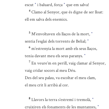
escut
i baluard, força
que em salva!
*
*
4
Clamo al Senyor, que és digne de ser lloat:
ell em salva dels enemics.
5
M’envoltaven els llaços de la mort,
*
sentia l’esglai dels torrents de Belial;
*
6
m’estrenyia la mort amb els seus llaços,
tenia davant meu els seus paranys.
*
7
En veure’m en perill, vaig clamar al Senyor,
vaig cridar socors al meu Déu.
Des del seu palau, va escoltar el meu clam,
el meu crit li arribà al cor.
8
Llavors la terra s’estremí i tremolà,
*
cruixiren els fonaments de les muntanyes,
*