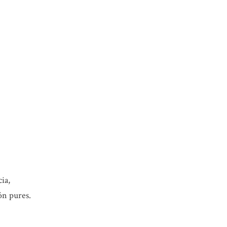
ia,
ón pures.