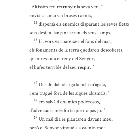
l’Altíssim feu retrunyir la seva veu,
*
envià calamarsa i brases roents;
15
dispersà els enemics disparant les seves fletx
se’n desfeu llançant arreu els seus llamps.
16
Llavors va aparèixer el fons del mar,
els fonaments de la terra quedaren descoberts,
quan ressonà el reny del Senyor,
el bufec terrible del seu respir.
*
17
Des de dalt allargà la mà i m’agafà,
i em tragué fora de les aigües abismals;
*
18
em salvà d’enemics poderosos,
d’adversaris més forts que no pas jo.
*
19
Un mal dia es plantaren davant meu,
però el Senyor vingué a sostenir-me;