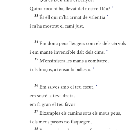
Quina roca hi ha, llevat del nostre Déu?
*
33
És ell qui m’ha armat de valentia
*
i m’ha mostrat el camí just.
34
Em dona peus lleugers com els dels cérvols
i em manté invencible dalt dels cims.
*
35
M’ensinistra les mans a combatre,
i els braços, a tensar la ballesta.
*
36
Em salves amb el teu escut,
*
em sosté la teva dreta,
em fa gran el teu favor.
37
Eixamples els camins sota els meus peus,
i els meus passos no flaquegen.
38