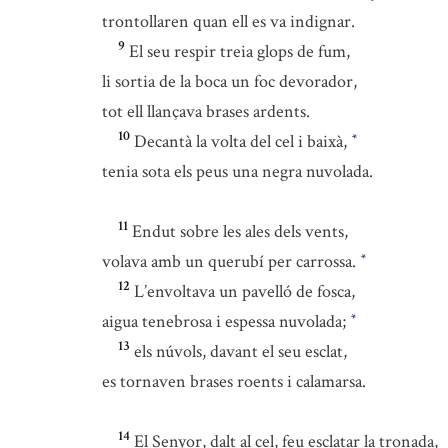
trontollaren quan ell es va indignar.
9
El seu respir treia glops de fum,
li sortia de la boca un foc devorador,
tot ell llançava brases ardents.
10
Decantà la volta del cel i baixà,
*
tenia sota els peus una negra nuvolada.
11
Endut sobre les ales dels vents,
volava amb un querubí per carrossa.
*
12
L’envoltava un pavelló de fosca,
aigua tenebrosa i espessa nuvolada;
*
13
els núvols, davant el seu esclat,
es tornaven brases roents i calamarsa.
14
El Senyor, dalt al cel, feu esclatar la tronada,