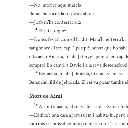
—No, moriré aquí mateix.
Benaiahu tornà la resposta al rei:
—Joab m’ha contestat així.
31
El rei li digué:
—Doncs fes tal com ell ha dit. Mata’l i enterra’l, 
sang sobre el seu cap,
perquè, sense que ho sabés 
*
d’Israel, i Amassà, fill de Jèter, el general en cap d
sempre! En canvi, a David i a la seva descendència,
34
Benaiahu, fill de Jehoiadà, hi anà i va matar-l
Benaiahu, fill de Jehoiadà. El rei va posar també e
Mort de Ximí
36
A continuació, el rei va fer cridar Ximí i li d
—Edifica’t una casa a Jerusalem i habita-hi, però n
moriràs irremissiblement; tu mateix seràs respon