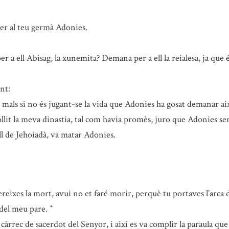
er al teu germà Adonies.
 a ell Abisag, la xunemita? Demana per a ell la reialesa, ja que
nt:
als si no és jugant-se la vida que Adonies ha gosat demanar ai
ollit la meva dinastia, tal com havia promès, juro que Adonies s
ill de Jehoiadà, va matar Adonies.
ereixes la mort, avui no et faré morir, perquè tu portaves l’arca 
 del meu pare.
*
àrrec de sacerdot del Senyor, i així es va complir la paraula que 