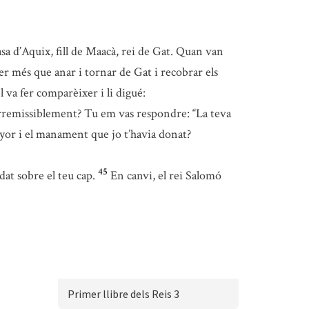
casa d’Aquix, fill de Maacà, rei de Gat. Quan van
 fer més que anar i tornar de Gat i recobrar els
el va fer comparèixer i li digué:
s irremissiblement? Tu em vas respondre: “La teva
yor i el manament que jo t’havia donat?
45
dat sobre el teu cap.
En canvi, el rei Salomó
Primer llibre dels Reis 3