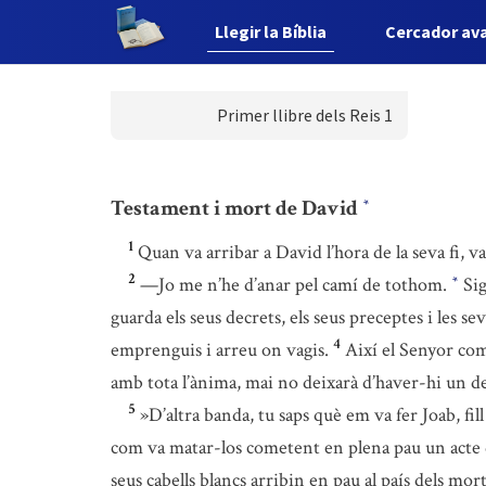
Llegir la Bíblia
Cercador av
Primer llibre dels Reis 1
Testament i mort de David
*
1
Quan va arribar a David l’hora de la seva fi, v
2
—Jo me n’he d’anar pel camí de tothom.
Sig
*
guarda els seus decrets, els seus preceptes i les se
4
emprenguis i arreu on vagis.
Així el Senyor comp
amb tota l’ànima, mai no deixarà d’haver-hi un de
5
»D’altra banda, tu saps què em va fer Joab, fill
com va matar-los cometent en plena pau un acte de 
seus cabells blancs arribin en pau al país dels mor