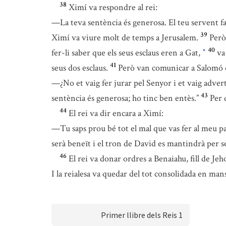
38
Ximí va respondre al rei:
—La teva sentència és generosa. El teu servent far
39
Ximí va viure molt de temps a Jerusalem.
Però
40
fer-li saber que els seus esclaus eren a Gat,
va
*
41
seus dos esclaus.
Però van comunicar a Salomó q
—¿No et vaig fer jurar pel Senyor i et vaig advert
43
sentència és generosa; ho tinc ben entès.”
Per 
44
El rei va dir encara a Ximí:
—Tu saps prou bé tot el mal que vas fer al meu pa
serà beneït i el tron de David es mantindrà per s
46
El rei va donar ordres a Benaiahu, fill de Je
I la reialesa va quedar del tot consolidada en ma
Primer llibre dels Reis 1