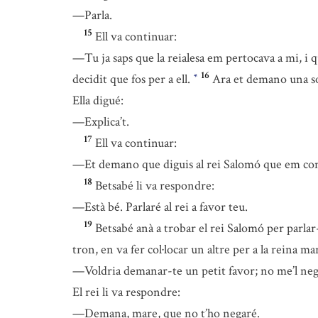
—Parla.
15
Ell va continuar:
—Tu ja saps que la reialesa em pertocava a mi, i q
16
decidit que fos per a ell.
Ara et demano una so
*
Ella digué:
—Explica’t.
17
Ell va continuar:
—Et demano que diguis al rei Salomó que em con
18
Betsabé li va respondre:
—Està bé. Parlaré al rei a favor teu.
19
Betsabé anà a trobar el rei Salomó per parlar-l
tron, en va fer col·locar un altre per a la reina mar
—Voldria demanar-te un petit favor; no me’l neg
El rei li va respondre:
—Demana, mare, que no t’ho negaré.