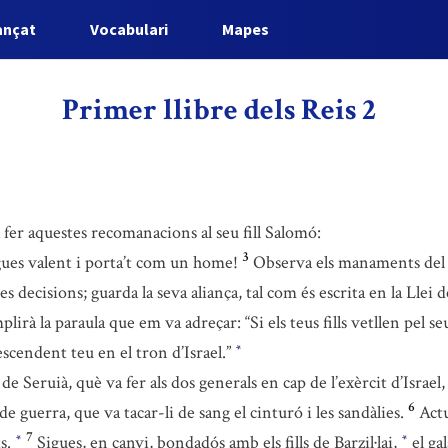
ançat
Vocabulari
Mapes
Primer llibre dels Reis 2
a fer aquestes recomanacions al seu fill Salomó:
3
ues valent i porta’t com un home!
Observa els manaments del S
ves decisions; guarda la seva aliança, tal com és escrita en la Llei
lirà la paraula que em va adreçar: “Si els teus fills vetllen pel 
scendent teu en el tron d’Israel.”
*
 de Seruià, què va fer als dos generals en cap de l’exèrcit d’Israel
6
guerra, que va tacar-li de sang el cinturó i les sandàlies.
Actu
7
ts.
Sigues, en canvi, bondadós amb els fills de Barzil·lai,
el ga
*
*