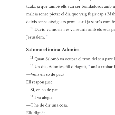
taula, ja que també ells van ser bondadosos amb 
maleïa sense pietat el dia que vaig fugir cap a Ma
deixis sense càstig: ets prou llest i ja sabràs com f
10
David va morir i es va reunir amb els seus pa
Jerusalem.
*
Salomó elimina Adonies
12
Quan Salomó va ocupar el tron del seu pare D
13
Un dia, Adonies, fill d’Haguit,
anà a trobar B
*
—Vens en so de pau?
Ell respongué:
—Sí, en so de pau.
14
I va afegir:
—T’he de dir una cosa.
Ella digué: