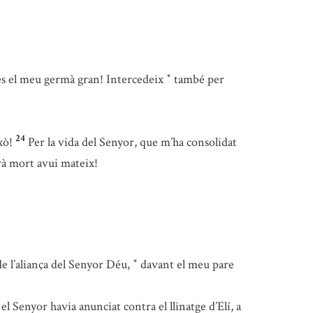
 és el meu germà gran! Intercedeix
també per
*
24
xò!
Per la vida del Senyor, que m’ha consolidat
erà mort avui mateix!
de l’aliança del Senyor Déu,
davant el meu pare
*
el Senyor havia anunciat contra el llinatge d’Elí, a