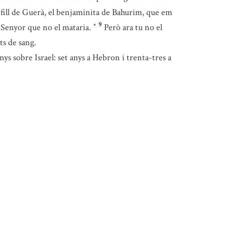
fill de Guerà, el benjaminita de Bahurim, que em
9
el Senyor que no el mataria.
Però ara tu no el
*
ats de sang.
ys sobre Israel: set anys a Hebron i trenta-tres a