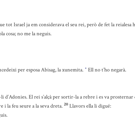
ue tot Israel ja em considerava el seu rei, però de fet la reiales
la cosa; no me la neguis.
cedeixi per esposa Abisag, la xunemita.
Ell no t’ho negarà.
*
i d’Adonies. El rei s’alçà per sortir-la a rebre i es va prosternar
20
e i la feu seure a la seva dreta.
Llavors ella li digué:
uis.