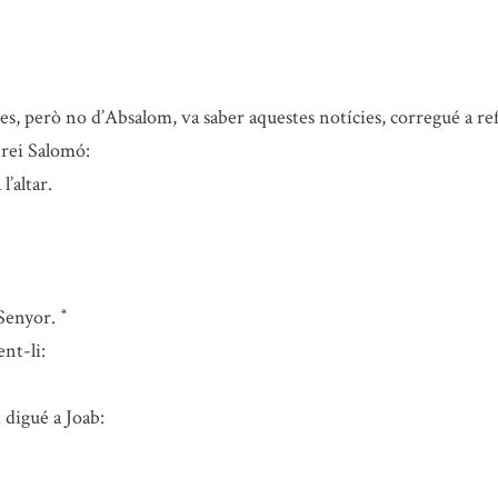
s, però no d’Absalom, va saber aquestes notícies, corregué a refu
 rei Salomó:
l’altar.
 Senyor.
*
ent-li:
 digué a Joab: