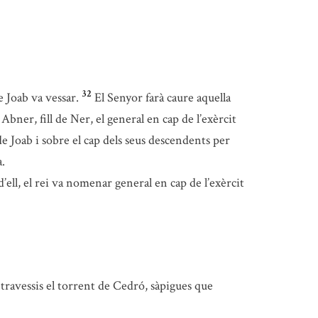
32
e Joab va vessar.
El Senyor farà caure aquella
bner, fill de Ner, el general en cap de l’exèrcit
de Joab i sobre el cap dels seus descendents per
a.
d’ell, el rei va nomenar general en cap de l’exèrcit
i travessis el torrent de Cedró, sàpigues que