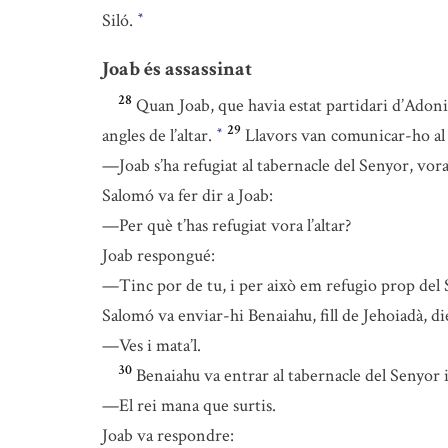
Siló.
*
Joab és assassinat
28
Quan Joab, que havia estat partidari d’Adonie
29
angles de l’altar.
Llavors van comunicar-ho al
*
—Joab s’ha refugiat al tabernacle del Senyor, vora 
Salomó va fer dir a Joab:
—Per què t’has refugiat vora l’altar?
Joab respongué:
—Tinc por de tu, i per això em refugio prop del
Salomó va enviar-hi Benaiahu, fill de Jehoiadà, di
—Ves i mata’l.
30
Benaiahu va entrar al tabernacle del Senyor i
—El rei mana que surtis.
Joab va respondre: