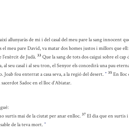
i així allunyaràs de mi i del casal del meu pare la sang innocent qu
el meu pare David, va matar dos homes justos i millors que ell: A
33
e l’exèrcit de Judà.
Que la sang de tots dos caigui sobre el cap 
 al seu casal i al seu tron, el Senyor els concedirà una pau etern
35
o. Joab fou enterrat a casa seva, a la regió del desert.
En lloc 
*
l sacerdot Sadoc en el lloc d’Abiatar.
igué:
37
o surtis mai de la ciutat per anar enlloc.
El dia que en surtis 
sable de la teva mort.
*