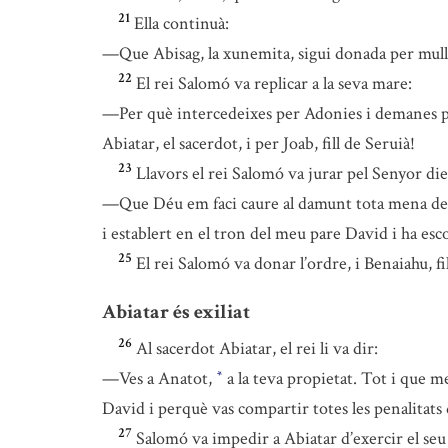
21
Ella continuà:
—Que Abisag, la xunemita, sigui donada per mull
22
El rei Salomó va replicar a la seva mare:
—Per què intercedeixes per Adonies i demanes per
Abiatar, el sacerdot, i per Joab, fill de Seruià!
23
Llavors el rei Salomó va jurar pel Senyor die
—Que Déu em faci caure al damunt tota mena de m
i establert en el tron del meu pare David i ha esc
25
El rei Salomó va donar l’ordre, i Benaiahu, f
Abiatar és exiliat
26
Al sacerdot Abiatar, el rei li va dir:
—Ves a Anatot,
a la teva propietat. Tot i que m
*
David i perquè vas compartir totes les penalitats
27
Salomó va impedir a Abiatar d’exercir el seu c