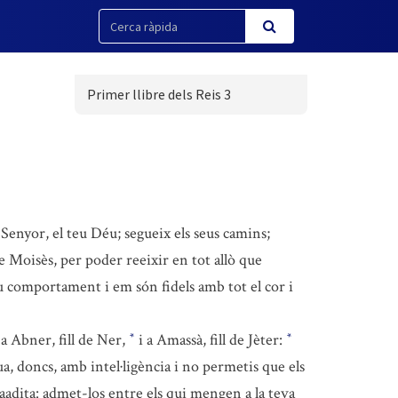
Primer llibre dels Reis 3
enyor, el teu Déu; segueix els seus camins;
 de Moisès, per poder reeixir en tot allò que
seu comportament i em són fidels amb tot el cor i
, a Abner, fill de Ner,
i a Amassà, fill de Jèter:
*
*
a, doncs, amb intel·ligència i no permetis que els
laadita: admet-los entre els qui mengen a la teva