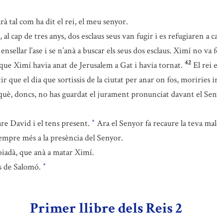
à tal com ha dit el rei, el meu senyor.
, al cap de tres anys, dos esclaus seus van fugir i es refugiaren a 
 ensellar l’ase i se n’anà a buscar els seus dos esclaus. Ximí no va
42
ue Ximí havia anat de Jerusalem a Gat i havia tornat.
El rei 
ir que el dia que sortissis de la ciutat per anar on fos, moririe
què, doncs, no has guardat el jurament pronunciat davant el Sen
re David i el tens present.
Ara el Senyor fa recaure la teva mal
*
empre més a la presència del Senyor.
hoiadà, que anà a matar Ximí.
ns de Salomó.
*
Primer llibre dels Reis 2