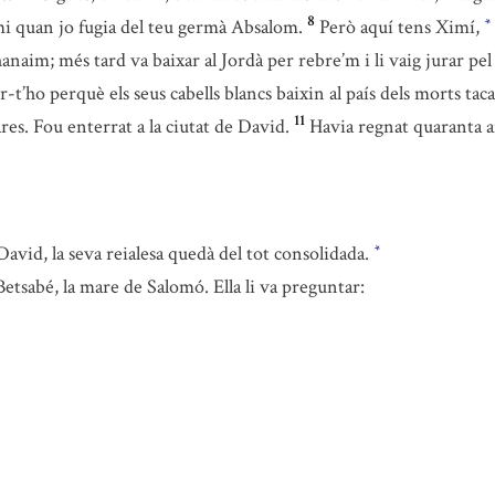
8
mi quan jo fugia del teu germà Absalom.
Però aquí tens Ximí,
*
hanaim; més tard va baixar al Jordà per rebre’m i li vaig jurar p
er-t’ho perquè els seus cabells blancs baixin al país dels morts tac
11
res. Fou enterrat a la ciutat de David.
Havia regnat quaranta an
avid, la seva reialesa quedà del tot consolidada.
*
etsabé, la mare de Salomó. Ella li va preguntar: