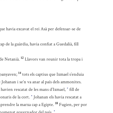
 que havia excavat el rei Asà per defensar-se de
ap de la guàrdia, havia confiat a Guedalià, fill
12
 de Netanià.
Llavors van reunir tota la tropa i
14
mpanyaven;
tots els captius que Ixmael s’enduia
 Johanan i se’n va anar al país dels ammonites.
e havien rescatat de les mans d’Ixmael,
fill de
*
onaris de la cort.
Johanan els havia rescatat a
*
18
prendre la marxa cap a Egipte.
Fugien, per por
ia nomenat governador del país.
*