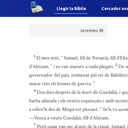
Llegir la Bíblia
Cercador av
Jeremies 40
1
El mes setè,
Ixmael, fill de Netanià, fill d’E
*
2
d’Ahicam,
i es van asseure a taula plegats.
De s
*
governador del país, nomenat pel rei de Babilòni
matar tots els homes de guerra.
*
4
Dos dies després de la mort de Guedalià, i qu
barba afaitada i els vestits esquinçats i amb inci
a rebre’ls des de Mispà tot plorant.
Se’ls va acost
*
—Veniu a veure Guedalià, fill d’Ahicam.
7
Però quan van ser al mig de la ciutat, Ixmael, f