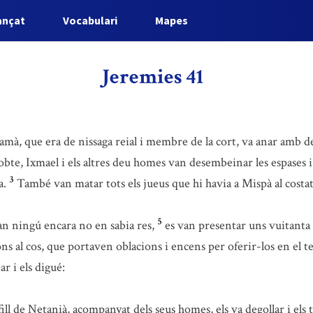
ançat
Vocabulari
Mapes
Jeremies 41
lixamà, que era de nissaga reial i membre de la cort, va anar amb 
obte, Ixmael i els altres deu homes van desembeinar les espases i 
3
a.
També van matar tots els jueus que hi havia a Mispà al costat 
5
an ningú encara no en sabia res,
es van presentar uns vuitanta
sions al cos, que portaven oblacions i encens per oferir-los en el
ar i els digué:
ill de Netanià, acompanyat dels seus homes, els va degollar i els ti