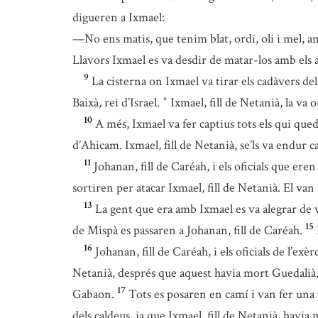
digueren a Ixmael:
—No ens matis, que tenim blat, ordi, oli i mel, a
Llavors Ixmael es va desdir de matar-los amb els a
9
La cisterna on Ixmael va tirar els cadàvers de
Baixà, rei d’Israel.
Ixmael, fill de Netanià, la va 
*
10
A més, Ixmael va fer captius tots els qui queda
d’Ahicam. Ixmael, fill de Netanià, se’ls va endur 
11
Johanan, fill de Caréah, i els oficials que ere
sortiren per atacar Ixmael, fill de Netanià. El va
13
La gent que era amb Ixmael es va alegrar de ve
15
de Mispà es passaren a Johanan, fill de Caréah.
16
Johanan, fill de Caréah, i els oficials de l’e
Netanià, després que aquest havia mort Guedalià, 
17
Gabaon.
Tots es posaren en camí i van fer un
dels caldeus, ja que Ixmael, fill de Netanià, havi