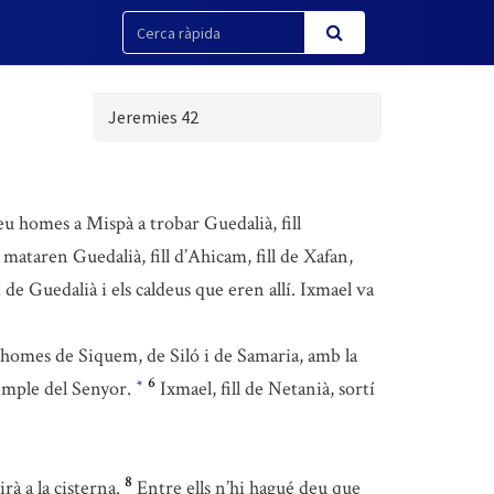
Jeremies 42
deu homes a Mispà a trobar Guedalià, fill
mataren Guedalià, fill d’Ahicam, fill de Xafan,
de Guedalià i els caldeus que eren allí. Ixmael va
 homes de Siquem, de Siló i de Samaria, amb la
6
 temple del Senyor.
Ixmael, fill de Netanià, sortí
*
8
rà a la cisterna.
Entre ells n’hi hagué deu que