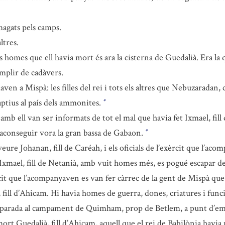
magats pels camps.
ltres.
ls homes que ell havia mort és ara la cisterna de Guedalià. Era la
omplir de cadàvers.
ven a Mispà: les filles del rei i tots els altres que Nebuzaradan, c
captius al país dels ammonites.
*
n amb ell van ser informats de tot el mal que havia fet Ixmael, fill
n aconseguir vora la gran bassa de Gabaon.
*
ure Johanan, fill de Caréah, i els oficials de l’exèrcit que l’aco
Ixmael, fill de Netanià, amb vuit homes més, es pogué escapar de
xèrcit que l’acompanyaven es van fer càrrec de la gent de Mispà qu
fill d’Ahicam. Hi havia homes de guerra, dones, criatures i funci
a parada al campament de Quimham, prop de Betlem, a punt d’em
a mort Guedalià, fill d’Ahicam, aquell que el rei de Babilònia hav