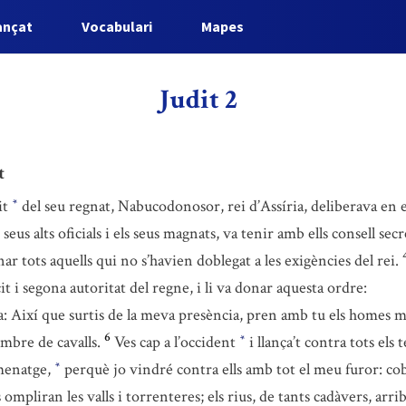
ançat
Vocabulari
Mapes
Judit 2
t
it
del seu regnat, Nabucodonosor, rei d’Assíria, deliberava en el
*
seus alts oficials i els seus magnats, va tenir amb ells consell secr
ar tots aquells qui no s’havien doblegat a les exigències del rei.
t i segona autoritat del regne, i li va donar aquesta ordre:
ra: Així que surtis de la meva presència, pren amb tu els homes m
6
ombre de cavalls.
Ves cap a l’occident
i llança’t contra tots els
*
omenatge,
perquè jo vindré contra ells amb tot el meu furor: cobr
*
s ompliran les valls i torrenteres; els rius, de tants cadàvers, arr