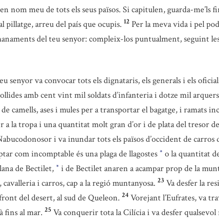
 en nom meu de tots els seus països. Si capitulen, guarda-me’ls fi
12
al pillatge, arreu del país que ocupis.
Per la meva vida i pel po
s manaments del teu senyor: compleix-los puntualment, seguint l
 senyor va convocar tots els dignataris, els generals i els oficials 
lides amb cent vint mil soldats d’infanteria i dotze mil arquers 
 camells, ases i mules per a transportar el bagatge, i ramats inc
a la tropa i una quantitat molt gran d’or i de plata del tresor del
Nabucodonosor i va inundar tots els països d’occident de carros de 
tar com incomptable és una plaga de llagostes
o la quantitat de
*
lana de Bectilet,
i de Bectilet anaren a acampar prop de la munta
*
23
 cavalleria i carros, cap a la regió muntanyosa.
Va desfer la re
24
ront del desert, al sud de Queleon.
Vorejant l’Eufrates, va tr
25
à fins al mar.
Va conquerir tota la Cilícia i va desfer qualsevol 