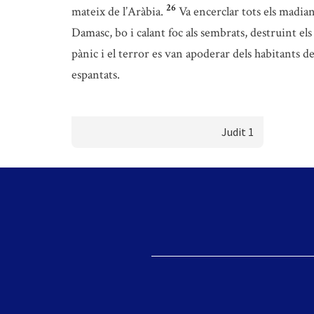
26
mateix de l’Aràbia.
Va encerclar tots els madia
Damasc, bo i calant foc als sembrats, destruint els r
pànic i el terror es van apoderar dels habitants d
espantats.
Judit 1