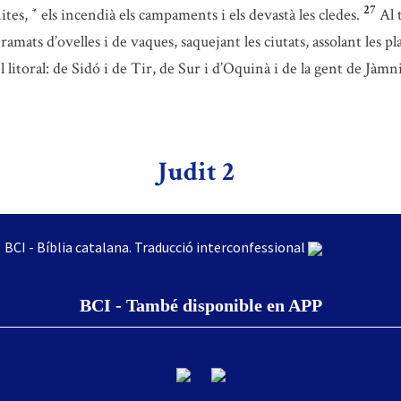
27
nites,
els incendià els campaments i els devastà les cledes.
Al 
*
amats d’ovelles i de vaques, saquejant les ciutats, assolant les plan
el litoral: de Sidó i de Tir, de Sur i d’Oquinà i de la gent de Jà
Judit 2
BCI - Bíblia catalana. Traducció interconfessional
BCI - També disponible en APP