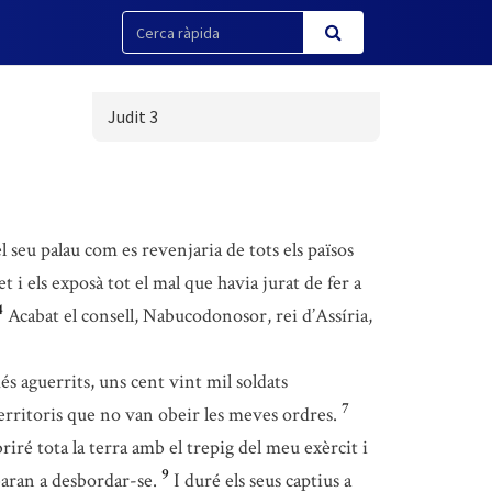
Judit 3
 seu palau com es revenjaria de tots els països
et i els exposà tot el mal que havia jurat de fer a
4
Acabat el consell, Nabucodonosor, rei d’Assíria,
és aguerrits, uns cent vint mil soldats
7
 territoris que no van obeir les meves ordres.
iré tota la terra amb el trepig del meu exèrcit i
9
ibaran a desbordar-se.
I duré els seus captius a