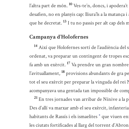
10
l’altra part de món.
Ves-te’n, doncs, i apodera’t
desafien, no en planyis cap: lliura’ls a la matança i 
13
que he decretat.
I tu no passis per alt cap del
Campanya d’Holofernes
14
Així que Holofernes sortí de l’audiència del seu
ordenat, va preparar un contingent de tropes escol
17
fa amb un exèrcit.
Va prendre un gran nombre de
18
l’avituallament,
provisions abundants de gra per 
tot el seu exèrcit per preparar la vinguda del rei 
acompanyava una gentada tan impossible de comp
21
En tres jornades van arribar de Nínive a la p
Des d’allí va marxar amb el seu exèrcit, infanteria,
habitants de Rassís i els ismaelites
que viuen enf
*
les ciutats fortificades al llarg del torrent d’Abron