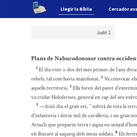
Llegir la Bíblia
Cercador av
Judit 1
Plans de Nabucodonosor contra occiden
1
El dia vint-i-dos del mes primer de l’any divu
2
rebels, tal com havia manifestat.
Va convocar els 
3
aquells territoris.
Ells foren del parer d’extermin
va cridar Holofernes, general en cap del seu exèrci
5
—Això diu el gran rei,
sobirà de tota la ter
*
d’infanteria i dotze mil de cavalleria, i un gran n
Avisa’ls que preparin terra i aigua en senyal d’h
8
els lliuraré al saqueig dels meus soldats.
Els ferit