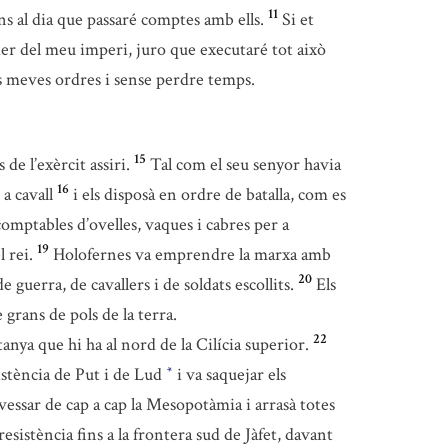
11
ns al dia que passaré comptes amb ells.
Si et
der del meu imperi, juro que executaré tot això
es meves ordres i sense perdre temps.
15
de l’exèrcit assiri.
Tal com el seu senyor havia
16
a cavall
i els disposà en ordre de batalla, com es
omptables d’ovelles, vaques i cabres per a
19
 rei.
Holofernes va emprendre la marxa amb
20
guerra, de cavallers i de soldats escollits.
Els
 grans de pols de la terra.
22
nya que hi ha al nord de la Cilícia superior.
sistència de Put i de Lud
i va saquejar els
*
avessar de cap a cap la Mesopotàmia i arrasà totes
resistència fins a la frontera sud de Jàfet, davant