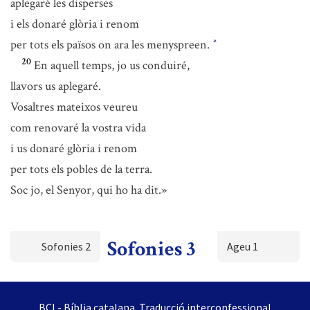
aplegaré les disperses
i els donaré glòria i renom
per tots els països on ara les menyspreen.
*
20
En aquell temps, jo us conduiré,
llavors us aplegaré.
Vosaltres mateixos veureu
com renovaré la vostra vida
i us donaré glòria i renom
per tots els pobles de la terra.
Soc jo, el Senyor, qui ho ha dit.»
Sofonies 3
Sofonies 2
Ageu 1
BCI - Bíblia catalana. Traducció interconfessional