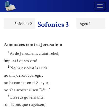
Togg
Navig
Sofonies 3
Sofonies 2
Ageu 1
Amenaces contra Jerusalem
1
Ai de Jerusalem, ciutat rebel,
impura i opressora!
2
No ha escoltat la crida,
no s’ha deixat corregir,
no ha confiat en el Senyor,
no s’ha acostat al seu Déu.
*
3
Els seus governants
són lleons que rugeixen;