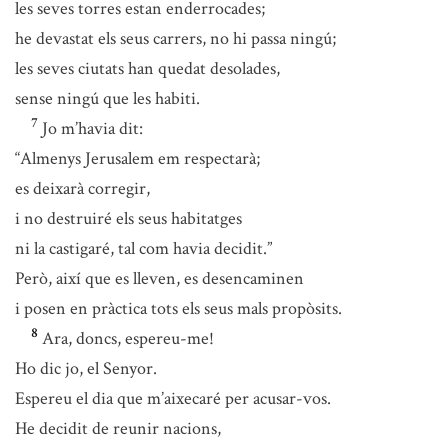
les seves torres estan enderrocades;
he devastat els seus carrers, no hi passa ningú;
les seves ciutats han quedat desolades,
sense ningú que les habiti.
7
Jo m’havia dit:
“Almenys Jerusalem em respectarà;
es deixarà corregir,
i no destruiré els seus habitatges
ni la castigaré, tal com havia decidit.”
Però, així que es lleven, es desencaminen
i posen en pràctica tots els seus mals propòsits.
8
Ara, doncs, espereu-me!
Ho dic jo, el Senyor.
Espereu el dia que m’aixecaré per acusar-vos.
He decidit de reunir nacions,