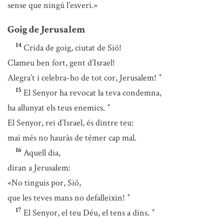
sense que ningú l’esveri.»
Goig de Jerusalem
14
Crida de goig, ciutat de Sió!
Clameu ben fort, gent d’Israel!
Alegra’t i celebra-ho de tot cor, Jerusalem!
*
15
El Senyor ha revocat la teva condemna,
ha allunyat els teus enemics.
*
El Senyor, rei d’Israel, és dintre teu:
mai més no hauràs de témer cap mal.
16
Aquell dia,
diran a Jerusalem:
«No tinguis por, Sió,
que les teves mans no defalleixin!
*
17
El Senyor, el teu Déu, el tens a dins.
*