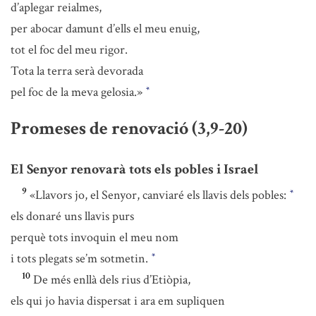
d’aplegar reialmes,
per abocar damunt d’ells el meu enuig,
tot el foc del meu rigor.
Tota la terra serà devorada
pel foc de la meva gelosia.»
*
Promeses de renovació (3,9-20)
El Senyor renovarà tots els pobles i Israel
9
«Llavors jo, el Senyor, canviaré els llavis dels pobles:
*
els donaré uns llavis purs
perquè tots invoquin el meu nom
i tots plegats se’m sotmetin.
*
10
De més enllà dels rius d’Etiòpia,
els qui jo havia dispersat i ara em supliquen