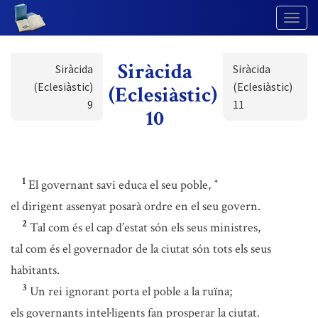
Togg
Navig
Siràcida
Siràcida
Siràcida
(Eclesiàstic)
(Eclesiàstic)
(Eclesiàstic)
9
11
10
1
El governant savi educa el seu poble,
*
el dirigent assenyat posarà ordre en el seu govern.
2
Tal com és el cap d’estat són els seus ministres,
tal com és el governador de la ciutat són tots els seus
habitants.
3
Un rei ignorant porta el poble a la ruïna;
els governants intel·ligents fan prosperar la ciutat.