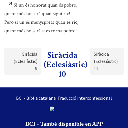
31
Si un és honorat quan és pobre,
quant més ho serà quan sigui ric!
Però si un és menyspreat quan és ric,
quant més ho serà si es torna pobre!
Siràcida
Siràcida
Siràcida
(Eclesiàstic)
(Eclesiàstic)
(Eclesiàstic)
9
11
10
BCI - Bíblia catalana. Traducció interconfessional
BCI - També disponible en APP