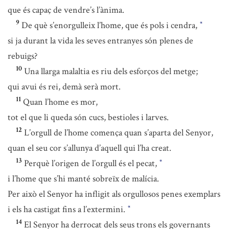
que és capaç de vendre’s l’ànima.
9
De què s’enorgulleix l’home, que és pols i cendra,
*
si ja durant la vida les seves entranyes són plenes de
rebuigs?
10
Una llarga malaltia es riu dels esforços del metge;
qui avui és rei, demà serà mort.
11
Quan l’home es mor,
tot el que li queda són cucs, bestioles i larves.
12
L’orgull de l’home comença quan s’aparta del Senyor,
quan el seu cor s’allunya d’aquell qui l’ha creat.
13
Perquè l’origen de l’orgull és el pecat,
*
i l’home que s’hi manté sobreïx de malícia.
Per això el Senyor ha infligit als orgullosos penes exemplars
i els ha castigat fins a l’extermini.
*
14
El Senyor ha derrocat dels seus trons els governants