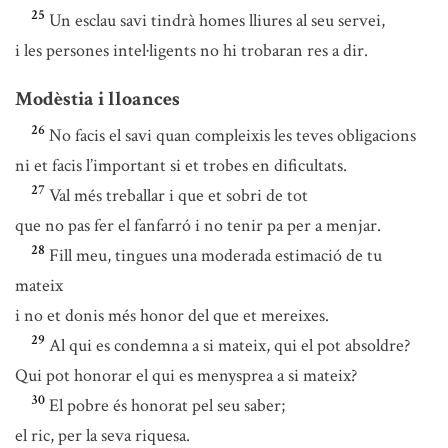
25
Un esclau savi tindrà homes lliures al seu servei,
i les persones intel·ligents no hi trobaran res a dir.
Modèstia i lloances
26
No facis el savi quan compleixis les teves obligacions
ni et facis l’important si et trobes en dificultats.
27
Val més treballar i que et sobri de tot
que no pas fer el fanfarró i no tenir pa per a menjar.
28
Fill meu, tingues una moderada estimació de tu
mateix
i no et donis més honor del que et mereixes.
29
Al qui es condemna a si mateix, qui el pot absoldre?
Qui pot honorar el qui es menysprea a si mateix?
30
El pobre és honorat pel seu saber;
el ric, per la seva riquesa.