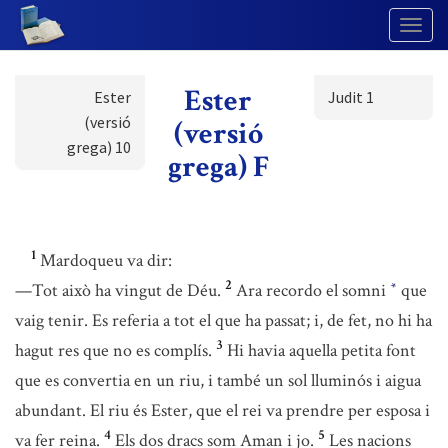
Togg
Navig
Ester
Ester
Judit 1
(versió
(versió
grega) 10
grega) F
1
Mardoqueu va dir:
2
—Tot això ha vingut de Déu.
Ara recordo el somni
que
*
vaig tenir. Es referia a tot el que ha passat; i, de fet, no hi ha
3
hagut res que no es complís.
Hi havia aquella petita font
que es convertia en un riu, i també un sol lluminós i aigua
abundant. El riu és Ester, que el rei va prendre per esposa i
4
5
va fer reina.
Els dos dracs som Aman i jo.
Les nacions