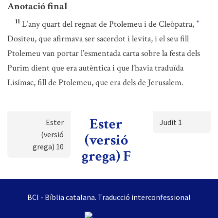
Anotació final
11
L’any quart del regnat de Ptolemeu i de Cleòpatra,
*
Dositeu, que afirmava ser sacerdot i levita, i el seu fill
Ptolemeu van portar l’esmentada carta sobre la festa dels
Purim dient que era autèntica i que l’havia traduïda
Lisímac, fill de Ptolemeu, que era dels de Jerusalem.
Ester
Ester
Judit 1
(versió
(versió
grega) 10
grega) F
BCI - Bíblia catalana. Traducció interconfessional