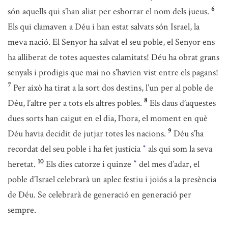
6
són aquells qui s’han aliat per esborrar el nom dels jueus.
Els qui clamaven a Déu i han estat salvats són Israel, la
meva nació. El Senyor ha salvat el seu poble, el Senyor ens
ha alliberat de totes aquestes calamitats! Déu ha obrat grans
senyals i prodigis que mai no s’havien vist entre els pagans!
7
Per això ha tirat a la sort dos destins, l’un per al poble de
8
Déu, l’altre per a tots els altres pobles.
Els daus d’aquestes
dues sorts han caigut en el dia, l’hora, el moment en què
9
Déu havia decidit de jutjar totes les nacions.
Déu s’ha
recordat del seu poble i ha fet justícia
als qui som la seva
*
10
heretat.
Els dies catorze i quinze
del mes d’adar, el
*
poble d’Israel celebrarà un aplec festiu i joiós a la presència
de Déu. Se celebrarà de generació en generació per
sempre.