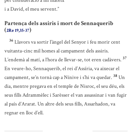
per consideració a mi mateix
i a David, el meu servent.”
Partença dels assiris i mort de Sennaquerib
(
)
2Re 19,35-37
36
Llavors va sortir l’àngel del Senyor i feu morir cent
vuitanta-cinc mil homes al campament dels assiris.
37
L’endemà al matí, a l’hora de llevar-se, tot eren cadàvers.
En veure-ho, Sennaquerib, el rei d’Assíria, va aixecar el
38
campament, se’n tornà cap a Nínive i s’hi va quedar.
Un
dia, mentre pregava en el temple de Nisroc, el seu déu, els
seus fills Adrammèlec i Sarèsser el van assassinar i van fugir
al país d’Ararat. Un altre dels seus fills, Assarhadon, va
regnar en lloc d’ell.