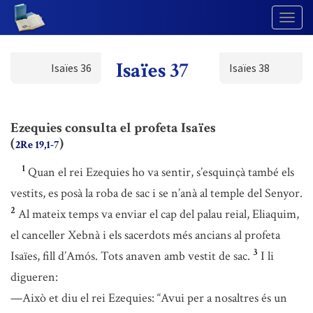
Togg
Navig
Isaïes 37
Isaïes 36
Isaïes 38
Ezequies consulta el profeta Isaïes
(
)
2Re 19,1-7
1
Quan el rei Ezequies ho va sentir, s’esquinçà també els
vestits, es posà la roba de sac i se n’anà al temple del Senyor.
2
Al mateix temps va enviar el cap del palau reial, Eliaquim,
el canceller Xebnà i els sacerdots més ancians al profeta
3
Isaïes, fill d’Amós. Tots anaven amb vestit de sac.
I li
digueren:
—Això et diu el rei Ezequies: “Avui per a nosaltres és un