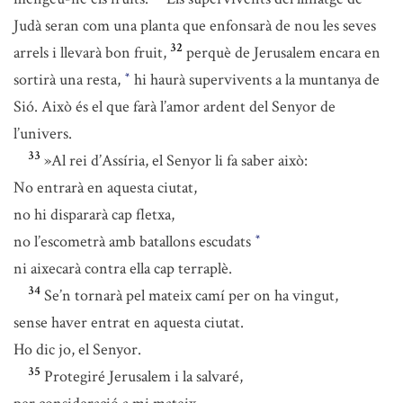
Judà seran com una planta que enfonsarà de nou les seves
32
arrels i llevarà bon fruit,
perquè de Jerusalem encara en
sortirà una resta,
hi haurà supervivents a la muntanya de
*
Sió. Això és el que farà l’amor ardent del Senyor de
l’univers.
33
»Al rei d’Assíria, el Senyor li fa saber això:
No entrarà en aquesta ciutat,
no hi dispararà cap fletxa,
no l’escometrà amb batallons escudats
*
ni aixecarà contra ella cap terraplè.
34
Se’n tornarà pel mateix camí per on ha vingut,
sense haver entrat en aquesta ciutat.
Ho dic jo, el Senyor.
35
Protegiré Jerusalem i la salvaré,