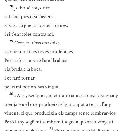
28
Jo ho sé tot, de tu:
si t’aixeques o si t’asseus,
si vas a la guerra o si en tornes,
i si t’enrabies contra mi.
29
Cert, tu t’has enrabiat,
i jo he sentit les teves insolències.
Per això et posaré l’anella al nas
i la brida a la boca,
i et faré tornar
pel camí per on has vingut.
30
»A tu, Ezequies, jo et dono aquest senyal: Enguany
menjareu el que produeixi el gra caigut a terra; l’any
vinent, el que produeixin els camps sense sembrar-los.
Però l’any següent sembreu i segueu, planteu vinyes i
31
mengeu-ne els fruits.
Els supervivents del llinatge de