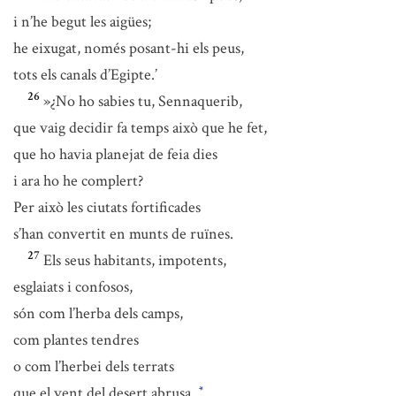
i n’he begut les aigües;
he eixugat, només posant-hi els peus,
tots els canals d’Egipte.’
26
»¿No ho sabies tu, Sennaquerib,
que vaig decidir fa temps això que he fet,
que ho havia planejat de feia dies
i ara ho he complert?
Per això les ciutats fortificades
s’han convertit en munts de ruïnes.
27
Els seus habitants, impotents,
esglaiats i confosos,
són com l’herba dels camps,
com plantes tendres
o com l’herbei dels terrats
que el vent del desert abrusa.
*