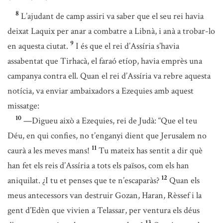
8
L’ajudant de camp assiri va saber que el seu rei havia
deixat Laquix per anar a combatre a Libnà, i anà a trobar-lo
9
en aquesta ciutat.
I és que el rei d’Assíria s’havia
assabentat que Tirhacà, el faraó etíop, havia emprès una
campanya contra ell. Quan el rei d’Assíria va rebre aquesta
notícia, va enviar ambaixadors a Ezequies amb aquest
missatge:
10
—Digueu això a Ezequies, rei de Judà: “Que el teu
Déu, en qui confies, no t’enganyi dient que Jerusalem no
11
caurà a les meves mans!
Tu mateix has sentit a dir què
han fet els reis d’Assíria a tots els països, com els han
12
aniquilat. ¿I tu et penses que te n’escaparàs?
Quan els
meus antecessors van destruir Gozan, Haran, Rèssef i la
gent d’Edèn que vivien a Telassar, per ventura els déus
13