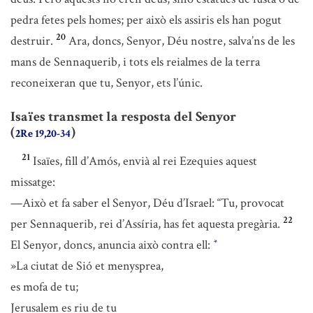
pedra fetes pels homes; per això els assiris els han pogut
20
destruir.
Ara, doncs, Senyor, Déu nostre, salva’ns de les
mans de Sennaquerib, i tots els reialmes de la terra
reconeixeran que tu, Senyor, ets l’únic.
Isaïes transmet la resposta del Senyor
(
)
2Re 19,20-34
21
Isaïes, fill d’Amós, envià al rei Ezequies aquest
missatge:
—Això et fa saber el Senyor, Déu d’Israel: “Tu, provocat
22
per Sennaquerib, rei d’Assíria, has fet aquesta pregària.
El Senyor, doncs, anuncia això contra ell:
*
»La ciutat de Sió et menysprea,
es mofa de tu;
Jerusalem es riu de tu