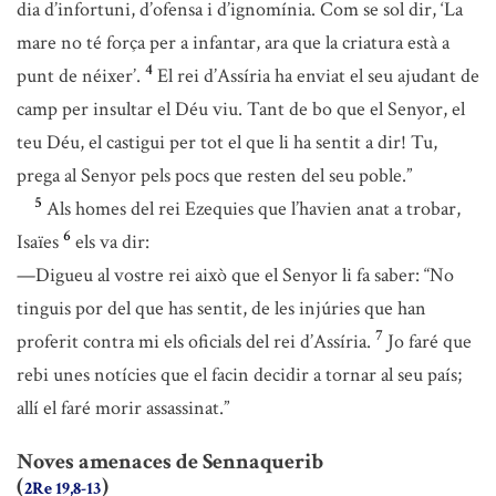
dia d’infortuni, d’ofensa i d’ignomínia. Com se sol dir, ‘La
mare no té força per a infantar, ara que la criatura està a
4
punt de néixer’.
El rei d’Assíria ha enviat el seu ajudant de
camp per insultar el Déu viu. Tant de bo que el Senyor, el
teu Déu, el castigui per tot el que li ha sentit a dir! Tu,
prega al Senyor pels pocs que resten del seu poble.”
5
Als homes del rei Ezequies que l’havien anat a trobar,
6
Isaïes
els va dir:
—Digueu al vostre rei això que el Senyor li fa saber: “No
tinguis por del que has sentit, de les injúries que han
7
proferit contra mi els oficials del rei d’Assíria.
Jo faré que
rebi unes notícies que el facin decidir a tornar al seu país;
allí el faré morir assassinat.”
Noves amenaces de Sennaquerib
(
)
2Re 19,8-13