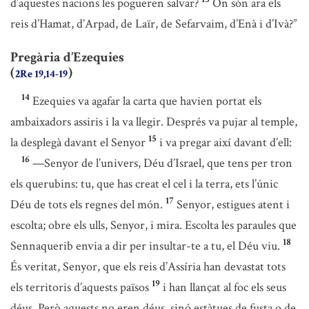
d’aquestes nacions les pogueren salvar?
On són ara els
reis d’Hamat, d’Arpad, de Laïr, de Sefarvaim, d’Enà i d’Ivà?”
Pregària d’Ezequies
(
)
2Re 19,14-19
14
Ezequies va agafar la carta que havien portat els
ambaixadors assiris i la va llegir. Després va pujar al temple,
15
la desplegà davant el Senyor
i va pregar així davant d’ell:
16
—Senyor de l’univers, Déu d’Israel, que tens per tron
els querubins: tu, que has creat el cel i la terra, ets l’únic
17
Déu de tots els regnes del món.
Senyor, estigues atent i
escolta; obre els ulls, Senyor, i mira. Escolta les paraules que
18
Sennaquerib envia a dir per insultar-te a tu, el Déu viu.
És veritat, Senyor, que els reis d’Assíria han devastat tots
19
els territoris d’aquests països
i han llançat al foc els seus
déus. Però aquests no eren déus, sinó estàtues de fusta o de