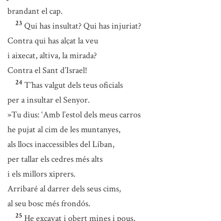
brandant el cap.
23
Qui has insultat? Qui has injuriat?
Contra qui has alçat la veu
i aixecat, altiva, la mirada?
Contra el Sant d’Israel!
24
T’has valgut dels teus oficials
per a insultar el Senyor.
»Tu dius: ‘Amb l’estol dels meus carros
he pujat al cim de les muntanyes,
als llocs inaccessibles del Líban,
per tallar els cedres més alts
i els millors xiprers.
Arribaré al darrer dels seus cims,
al seu bosc més frondós.
25
He excavat i obert mines i pous,