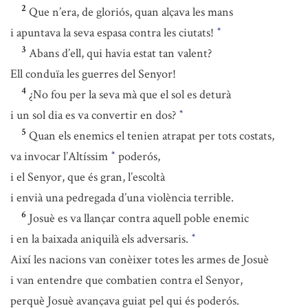
2
Que n’era, de gloriós, quan alçava les mans
i apuntava la seva espasa contra les ciutats!
*
3
Abans d’ell, qui havia estat tan valent?
Ell conduïa les guerres del Senyor!
4
¿No fou per la seva mà que el sol es deturà
i un sol dia es va convertir en dos?
*
5
Quan els enemics el tenien atrapat per tots costats,
va invocar l’Altíssim
poderós,
*
i el Senyor, que és gran, l’escoltà
i envià una pedregada d’una violència terrible.
6
Josuè es va llançar contra aquell poble enemic
i en la baixada aniquilà els adversaris.
*
Així les nacions van conèixer totes les armes de Josuè
i van entendre que combatien contra el Senyor,
perquè Josuè avançava guiat pel qui és poderós.