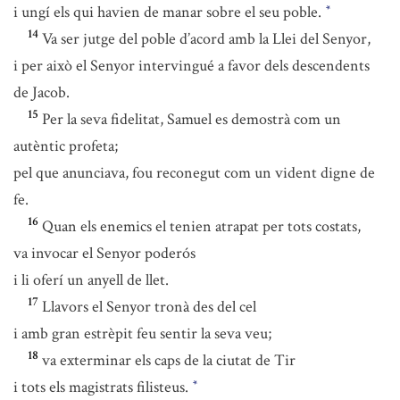
i ungí els qui havien de manar sobre el seu poble.
*
14
Va ser jutge del poble d’acord amb la Llei del Senyor,
i per això el Senyor intervingué a favor dels descendents
de Jacob.
15
Per la seva fidelitat, Samuel es demostrà com un
autèntic profeta;
pel que anunciava, fou reconegut com un vident digne de
fe.
16
Quan els enemics el tenien atrapat per tots costats,
va invocar el Senyor poderós
i li oferí un anyell de llet.
17
Llavors el Senyor tronà des del cel
i amb gran estrèpit feu sentir la seva veu;
18
va exterminar els caps de la ciutat de Tir
i tots els magistrats filisteus.
*