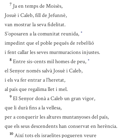
7
Ja en temps de Moisès,
Josuè i Caleb, fill de Jefunnè,
van mostrar la seva fidelitat.
S’oposaren a la comunitat reunida,
*
impedint que el poble pequés de rebel·lió
i fent callar les seves murmuracions injustes.
8
Entre sis-cents mil homes de peu,
*
el Senyor només salvà Josuè i Caleb,
i els va fer entrar a l’heretat,
al país que regalima llet i mel.
9
El Senyor donà a Caleb un gran vigor,
que li durà fins a la vellesa,
per a conquerir les altures muntanyoses del país,
que els seus descendents han conservat en herència.
10
Així tots els israelites pogueren veure