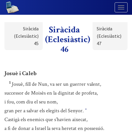
Togg
Navig
Siràcida
Siràcida
Siràcida
(Eclesiàstic)
(Eclesiàstic)
(Eclesiàstic)
45
47
46
Josuè i Caleb
1
Josuè, fill de Nun, va ser un guerrer valent,
successor de Moisès en la dignitat de profeta,
i fou, com diu el seu nom,
gran per a salvar els elegits del Senyor.
*
Castigà els enemics que s’havien aixecat,
a fi de donar a Israel la seva heretat en possessió.