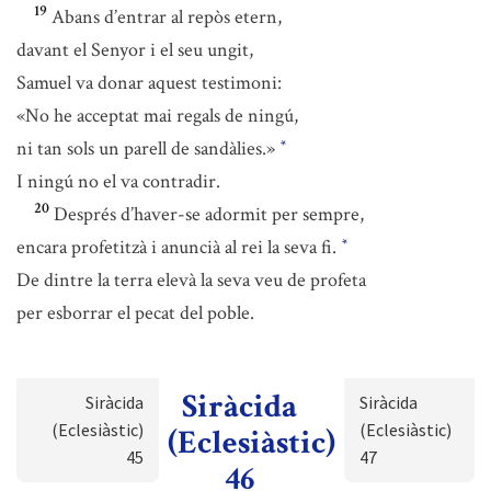
19
Abans d’entrar al repòs etern,
davant el Senyor i el seu ungit,
Samuel va donar aquest testimoni:
«No he acceptat mai regals de ningú,
ni tan sols un parell de sandàlies.»
*
I ningú no el va contradir.
20
Després d’haver-se adormit per sempre,
encara profetitzà i anuncià al rei la seva fi.
*
De dintre la terra elevà la seva veu de profeta
per esborrar el pecat del poble.
Siràcida
Siràcida
Siràcida
(Eclesiàstic)
(Eclesiàstic)
(Eclesiàstic)
45
47
46