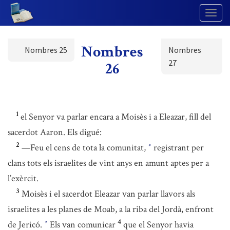
Togg
Navig
Nombres
Nombres 25
Nombres
27
26
1
el Senyor va parlar encara a Moisès i a Eleazar, fill del
sacerdot Aaron. Els digué:
2
—Feu el cens de tota la comunitat,
registrant per
*
clans tots els israelites de vint anys en amunt aptes per a
l’exèrcit.
3
Moisès i el sacerdot Eleazar van parlar llavors als
israelites a les planes de Moab, a la riba del Jordà, enfront
4
de Jericó.
Els van comunicar
que el Senyor havia
*