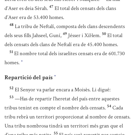
47
d’Aser es deia Sèrah.
El total dels censats dels clans
d’Aser era de 53.400 homes.
48
La tribu de Neftalí, composta dels clans descendents
49
50
dels seus fills Jahseel, Guní,
Jésser i Xil·lem.
El total
dels censats dels clans de Neftalí era de 45.400 homes.
51
El nombre total dels israelites censats era de 601.730
homes.
*
Repartició del país
*
52
El Senyor va parlar encara a Moisès. Li digué:
53
—Has de repartir l’heretat del país entre aquestes
54
tribus tenint en compte el nombre dels censats.
Cada
tribu rebrà un territori proporcionat al nombre de censats.
Una tribu nombrosa tindrà un territori més gran que el
55
d’una tribu més petita.
El país serà repartit per sorteig.