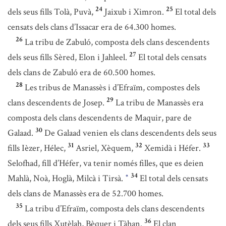
24
25
dels seus fills Tolà, Puvà,
Jaixub i Ximron.
El total dels
censats dels clans d’Issacar era de 64.300 homes.
26
La tribu de Zabuló, composta dels clans descendents
27
dels seus fills Sèred, Elon i Jahleel.
El total dels censats
dels clans de Zabuló era de 60.500 homes.
28
Les tribus de Manassès i d’Efraïm, compostes dels
29
clans descendents de Josep.
La tribu de Manassès era
composta dels clans descendents de Maquir, pare de
30
Galaad.
De Galaad venien els clans descendents dels seus
31
32
33
fills Ièzer, Hélec,
Asriel, Xèquem,
Xemidà i Héfer.
Selofhad, fill d’Héfer, va tenir només filles, que es deien
34
Mahlà, Noà, Hoglà, Milcà i Tirsà.
El total dels censats
*
dels clans de Manassès era de 52.700 homes.
35
La tribu d’Efraïm, composta dels clans descendents
36
dels seus fills Xutèlah, Bèquer i Tàhan.
El clan