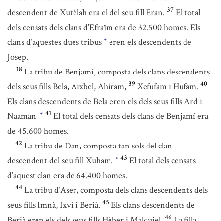
37
descendent de Xutèlah era el del seu fill Eran.
El total
dels censats dels clans d’Efraïm era de 32.500 homes. Els
clans d’aquestes dues tribus
eren els descendents de
*
Josep.
38
La tribu de Benjamí, composta dels clans descendents
39
40
dels seus fills Bela, Aixbel, Ahiram,
Xefufam i Hufam.
Els clans descendents de Bela eren els dels seus fills Ard i
41
Naaman.
El total dels censats dels clans de Benjamí era
*
de 45.600 homes.
42
La tribu de Dan, composta tan sols del clan
43
descendent del seu fill Xuham.
El total dels censats
*
d’aquest clan era de 64.400 homes.
44
La tribu d’Aser, composta dels clans descendents dels
45
seus fills Imnà, Ixví i Berià.
Els clans descendents de
46
Berià eren els dels seus fills Hèber i Malquiel.
La filla