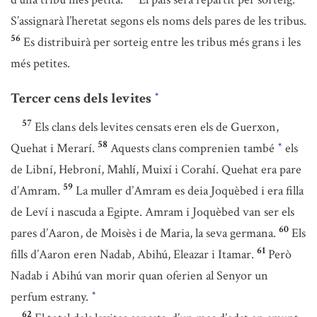
S’assignarà l’heretat segons els noms dels pares de les tribus.
56
Es distribuirà per sorteig entre les tribus més grans i les
més petites.
Tercer cens dels levites
*
57
Els clans dels levites censats eren els de Guerxon,
58
Quehat i Merarí.
Aquests clans comprenien també
els
*
de Libní, Hebroní, Mahlí, Muixí i Corahí. Quehat era pare
59
d’Amram.
La muller d’Amram es deia Joquèbed i era filla
de Leví i nascuda a Egipte. Amram i Joquèbed van ser els
60
pares d’Aaron, de Moisès i de Maria, la seva germana.
Els
61
fills d’Aaron eren Nadab, Abihú, Eleazar i Itamar.
Però
Nadab i Abihú van morir quan oferien al Senyor un
perfum estrany.
*
62