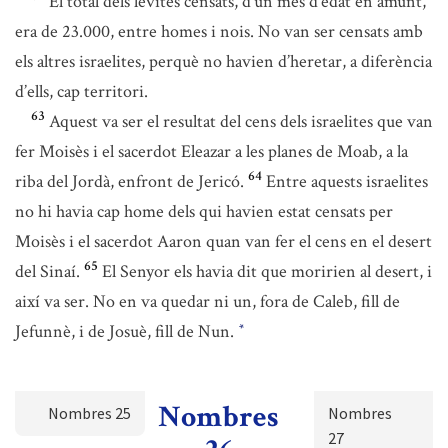
El total dels levites censats, d’un mes d’edat en amunt,
era de 23.000, entre homes i nois. No van ser censats amb
els altres israelites, perquè no havien d’heretar, a diferència
d’ells, cap territori.
63
Aquest va ser el resultat del cens dels israelites que van
fer Moisès i el sacerdot Eleazar a les planes de Moab, a la
64
riba del Jordà, enfront de Jericó.
Entre aquests israelites
no hi havia cap home dels qui havien estat censats per
Moisès i el sacerdot Aaron quan van fer el cens en el desert
65
del Sinaí.
El Senyor els havia dit que moririen al desert, i
així va ser. No en va quedar ni un, fora de Caleb, fill de
Jefunnè, i de Josuè, fill de Nun.
*
Nombres
Nombres 25
Nombres
27