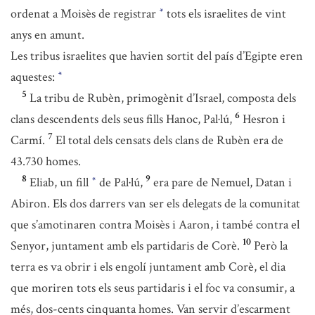
ordenat a Moisès de registrar
tots els israelites de vint
*
anys en amunt.
Les tribus israelites que havien sortit del país d’Egipte eren
aquestes:
*
5
La tribu de Rubèn, primogènit d’Israel, composta dels
6
clans descendents dels seus fills Hanoc, Pal·lú,
Hesron i
7
Carmí.
El total dels censats dels clans de Rubèn era de
43.730 homes.
8
9
Eliab, un fill
de Pal·lú,
era pare de Nemuel, Datan i
*
Abiron. Els dos darrers van ser els delegats de la comunitat
que s’amotinaren contra Moisès i Aaron, i també contra el
10
Senyor, juntament amb els partidaris de Corè.
Però la
terra es va obrir i els engolí juntament amb Corè, el dia
que moriren tots els seus partidaris i el foc va consumir, a
més, dos-cents cinquanta homes. Van servir d’escarment