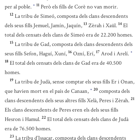
11
per al poble.
Però els fills de Corè no van morir.
*
12
La tribu de Simeó, composta dels clans descendents
13
14
dels seus fills Jemuel, Jamín, Jaquín,
Zèrah i Xaül.
El
total dels censats dels clans de Simeó era de 22.200 homes.
15
La tribu de Gad, composta dels clans descendents dels
16
17
seus fills Sefon, Haguí, Xuní,
Ozní, Erí,
Arod i Arelí.
*
18
El total dels censats dels clans de Gad era de 40.500
homes.
19
La tribu de Judà, sense comptar els seus fills Er i Onan,
20
que havien mort en el país de Canaan,
composta dels
*
21
clans descendents dels seus altres fills Xelà, Peres i Zèrah.
Els clans descendents de Peres eren els dels seus fills
22
Hesron i Hamul.
El total dels censats dels clans de Judà
era de 76.500 homes.
23
La tribu d’Issacar, composta dels clans descendents