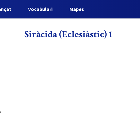
ançat
Vocabulari
Mapes
Siràcida (Eclesiàstic) 1
,