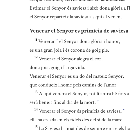
Estimar el Senyor és saviesa i això dona glòria a l
el Senyor reparteix la saviesa als qui el veuen.
Venerar el Senyor és primícia de saviesa
11
Venerar
el Senyor dona glòria i honor,
*
és una gran joia i és corona de goig ple.
12
Venerar el Senyor alegra el cor,
dona joia, goig i llarga vida.
Venerar el Senyor és un do del mateix Senyor,
que condueix l’home pels camins de l’amor.
13
Al qui venera el Senyor, tot li anirà bé fins a l
serà beneït fins al dia de la mort.
*
14
Venerar el Senyor és primícia de saviesa,
*
ell l’ha creada en els fidels des del si de la mare.
15
La Saviesa ha niat des de sempre entre els 