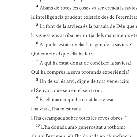
4
Abans de totes les coses va ser creada la savie
la intel·ligència prudent existeix des de l’eternitat
5
La font de la saviesa és la paraula de Déu que és
la saviesa ens arriba per mitjà dels manaments et
6
A qui ha estat revelat l’origen de la saviesa?
Qui coneix el que ella ha fet?
7
A qui ha estat donat de conèixer la saviesa?
Qui ha comprès la seva profunda experiència?
8
Un de sol és savi, digne de tota veneració:
el Senyor, que seu en el seu tron.
9
És ell mateix qui ha creat la saviesa,
l’ha vista, l’ha mesurada
i l’ha escampada sobre totes les seves obres.
*
10
L’ha donada amb generositat a tothom;
als qui l’estimen, els l’ha donada en abundància.