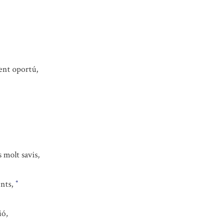
ent oportú,
s molt savis,
ents,
*
ió,