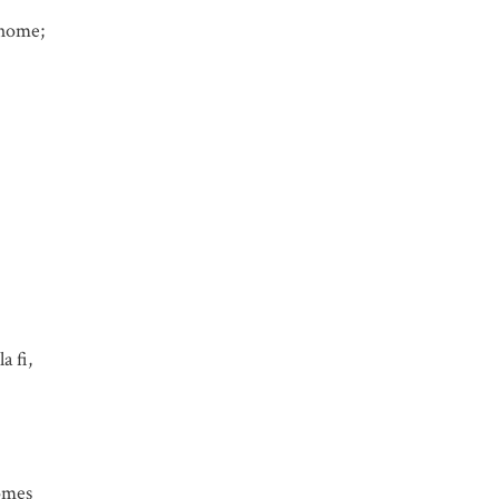
’home;
a fi,
homes