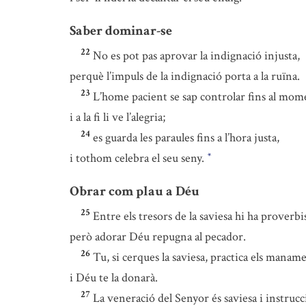
Saber dominar-se
22
No es pot pas aprovar la indignació injusta,
perquè l’impuls de la indignació porta a la ruïna.
23
L’home pacient se sap controlar fins al mom
i a la fi li ve l’alegria;
24
es guarda les paraules fins a l’hora justa,
i tothom celebra el seu seny.
*
Obrar com plau a Déu
25
Entre els tresors de la saviesa hi ha proverbi
però adorar Déu repugna al pecador.
26
Tu, si cerques la saviesa, practica els manam
i Déu te la donarà.
27
La veneració del Senyor és saviesa i instrucc