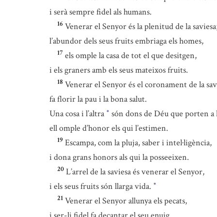
i serà sempre fidel als humans.
16
Venerar el Senyor és la plenitud de la saviesa
l’abundor dels seus fruits embriaga els homes,
17
els omple la casa de tot el que desitgen,
i els graners amb els seus mateixos fruits.
18
Venerar el Senyor és el coronament de la sav
fa florir la pau i la bona salut.
Una cosa i l’altra
són dons de Déu que porten a l
*
ell omple d’honor els qui l’estimen.
19
Escampa, com la pluja, saber i intel·ligència,
i dona grans honors als qui la posseeixen.
20
L’arrel de la saviesa és venerar el Senyor,
i els seus fruits són llarga vida.
*
21
Venerar el Senyor allunya els pecats,
i ser-li fidel fa decantar el seu enuig.