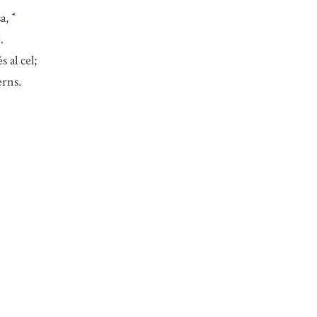
sa,
*
.
 al cel;
erns.