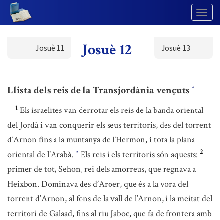
Togg
Navig
Josuè 12
Josuè 11
Josuè 13
Llista dels reis de la Transjordània vençuts
*
1
Els israelites van derrotar els reis de la banda oriental
del Jordà i van conquerir els seus territoris, des del torrent
d’Arnon fins a la muntanya de l’Hermon, i tota la plana
2
oriental de l’Arabà.
Els reis i els territoris són aquests:
*
primer de tot, Sehon, rei dels amorreus, que regnava a
Heixbon. Dominava des d’Aroer, que és a la vora del
torrent d’Arnon, al fons de la vall de l’Arnon, i la meitat del
territori de Galaad, fins al riu Jaboc, que fa de frontera amb