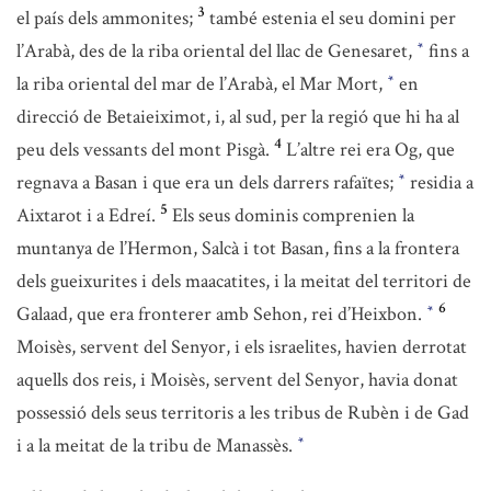
3
el país dels ammonites;
també estenia el seu domini per
l’Arabà, des de la riba oriental del llac de Genesaret,
fins a
*
la riba oriental del mar de l’Arabà, el Mar Mort,
en
*
direcció de Betaieiximot, i, al sud, per la regió que hi ha al
4
peu dels vessants del mont Pisgà.
L’altre rei era Og, que
regnava a Basan i que era un dels darrers rafaïtes;
residia a
*
5
Aixtarot i a Edreí.
Els seus dominis comprenien la
muntanya de l’Hermon, Salcà i tot Basan, fins a la frontera
dels gueixurites i dels maacatites, i la meitat del territori de
6
Galaad, que era fronterer amb Sehon, rei d’Heixbon.
*
Moisès, servent del Senyor, i els israelites, havien derrotat
aquells dos reis, i Moisès, servent del Senyor, havia donat
possessió dels seus territoris a les tribus de Rubèn i de Gad
i a la meitat de la tribu de Manassès.
*