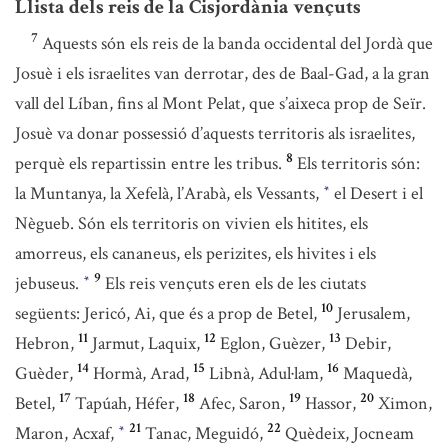
Llista dels reis de la Cisjordània vençuts
7
Aquests són els reis de la banda occidental del Jordà que
Josuè i els israelites van derrotar, des de Baal-Gad, a la gran
vall del Líban, fins al Mont Pelat, que s’aixeca prop de Seïr.
Josuè va donar possessió d’aquests territoris als israelites,
8
perquè els repartissin entre les tribus.
Els territoris són:
la Muntanya, la Xefelà, l’Arabà, els Vessants,
el Desert i el
*
Nègueb. Són els territoris on vivien els hitites, els
amorreus, els cananeus, els perizites, els hivites i els
9
jebuseus.
Els reis vençuts eren els de les ciutats
*
10
següents: Jericó, Ai, que és a prop de Betel,
Jerusalem,
11
12
13
Hebron,
Jarmut, Laquix,
Eglon, Guèzer,
Debir,
14
15
16
Guèder,
Hormà, Arad,
Libnà, Adul·lam,
Maquedà,
17
18
19
20
Betel,
Tapúah, Héfer,
Afec, Saron,
Hassor,
Ximon,
21
22
Maron, Acxaf,
Tanac, Meguidó,
Quèdeix, Jocneam
*