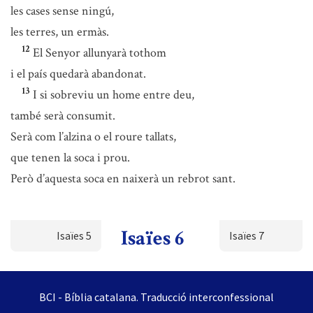
les cases sense ningú,
les terres, un ermàs.
12
El Senyor allunyarà tothom
i el país quedarà abandonat.
13
I si sobreviu un home entre deu,
també serà consumit.
Serà com l’alzina o el roure tallats,
que tenen la soca i prou.
Però d’aquesta soca en naixerà un rebrot sant.
Isaïes 6
Isaïes 5
Isaïes 7
BCI - Bíblia catalana. Traducció interconfessional