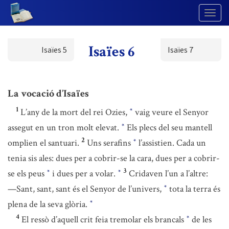
Togg
Navig
Isaïes 6
Isaïes 5
Isaïes 7
La vocació d’Isaïes
1
L’any de la mort del rei Ozies,
vaig veure el Senyor
*
assegut en un tron molt elevat.
Els plecs del seu mantell
*
2
omplien el santuari.
Uns serafins
l’assistien. Cada un
*
tenia sis ales: dues per a cobrir-se la cara, dues per a cobrir-
3
se els peus
i dues per a volar.
Cridaven l’un a l’altre:
*
*
—Sant, sant, sant és el Senyor de l’univers,
tota la terra és
*
plena de la seva glòria.
*
4
El ressò d’aquell crit feia tremolar els brancals
de les
*