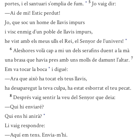
5
portes, i el santuari s’omplia de fum.
Jo vaig dir:
*
—Ai de mi! Estic perdut!
Jo, que soc un home de llavis impurs
i visc enmig d’un poble de llavis impurs,
he vist amb els meus ulls el Rei, el Senyor de l’univers!
*
6
Aleshores volà cap a mi un dels serafins duent a la mà
7
una brasa que havia pres amb uns molls de damunt l’altar.
Em va tocar la boca
i digué:
*
—Ara que això ha tocat els teus llavis,
ha desaparegut la teva culpa, ha estat esborrat el teu pecat.
8
Després vaig sentir la veu del Senyor que deia:
—Qui hi enviaré?
Qui ens hi anirà?
*
Li vaig respondre:
—Aquí em tens. Envia-m’hi.