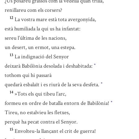
¿Us posareu grassos com la vedella quan trilla,
renillareu com els corsers?
12
La vostra mare està tota avergonyida,
està humiliada la qui us ha infantat:
sereu l’última de les nacions,
un desert, un ermot, una estepa.
13
La indignació del Senyor
deixarà Babilònia desolada i deshabitada:
*
tothom qui hi passarà
quedarà esbalaït i es riurà de la seva desfeta.
*
14
»Tots els qui tibeu l’arc,
formeu en ordre de batalla entorn de Babilònia!
*
Tireu, no estalvieu les fletxes,
perquè ha pecat contra el Senyor.
15
Envolteu-la llançant el crit de guerra!