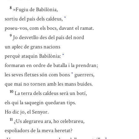
8
»Fugiu de Babilònia,
sortiu del país dels caldeus,
*
poseu-vos, com els bocs, davant el ramat.
9
Jo desvetllo des del país del nord
un aplec de grans nacions
perquè ataquin Babilònia:
*
formaran en ordre de batalla i la prendran;
les seves fletxes són com bons
guerrers,
*
que mai no tornen amb les mans buides.
10
La terra dels caldeus serà un botí,
els qui la saquegin quedaran tips.
Ho dic jo, el Senyor.
11
¿Us alegrareu ara, ho celebrareu,
espoliadors de la meva heretat?
*