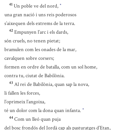
41
Un poble ve del nord,
*
una gran nació i uns reis poderosos
s’aixequen dels extrems de la terra.
42
Empunyen l’arc i els dards,
són cruels, no tenen pietat;
bramulen com les onades de la mar,
cavalquen sobre corsers;
formen en ordre de batalla, com un sol home,
contra tu, ciutat de Babilònia.
43
Al rei de Babilònia, quan sap la nova,
li fallen les forces,
l’oprimeix l’angoixa,
té un dolor com la dona quan infanta.
*
44
Com un lleó quan puja
del bosc frondós del Jordà cap als pasturatges d’Etan,