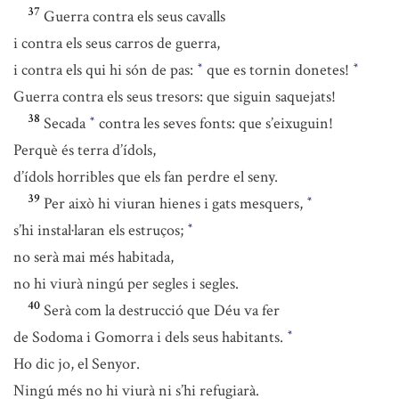
37
Guerra contra els seus cavalls
i contra els seus carros de guerra,
i contra els qui hi són de pas:
que es tornin donetes!
*
*
Guerra contra els seus tresors: que siguin saquejats!
38
Secada
contra les seves fonts: que s’eixuguin!
*
Perquè és terra d’ídols,
d’ídols horribles que els fan perdre el seny.
39
Per això hi viuran hienes i gats mesquers,
*
s’hi instal·laran els estruços;
*
no serà mai més habitada,
no hi viurà ningú per segles i segles.
40
Serà com la destrucció que Déu va fer
de Sodoma i Gomorra i dels seus habitants.
*
Ho dic jo, el Senyor.
Ningú més no hi viurà ni s’hi refugiarà.