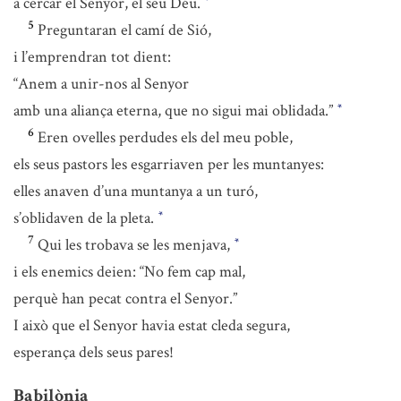
a cercar el Senyor, el seu Déu.
*
5
Preguntaran el camí de Sió,
i l’emprendran tot dient:
“Anem a unir-nos al Senyor
amb una aliança eterna, que no sigui mai oblidada.”
*
6
Eren ovelles perdudes els del meu poble,
els seus pastors les esgarriaven per les muntanyes:
elles anaven d’una muntanya a un turó,
s’oblidaven de la pleta.
*
7
Qui les trobava se les menjava,
*
i els enemics deien: “No fem cap mal,
perquè han pecat contra el Senyor.”
I això que el Senyor havia estat cleda segura,
esperança dels seus pares!
Babilònia