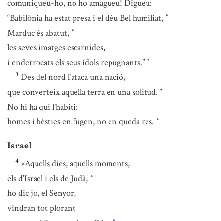
comuniqueu-ho, no ho amagueu! Digueu:
“Babilònia ha estat presa i el déu Bel humiliat,
*
Marduc és abatut,
*
les seves imatges escarnides,
i enderrocats els seus ídols repugnants.”
*
3
Des del nord l’ataca una nació,
que converteix aquella terra en una solitud.
*
No hi ha qui l’habiti:
homes i bèsties en fugen, no en queda res.
*
Israel
4
»Aquells dies, aquells moments,
els d’Israel i els de Judà,
*
ho dic jo, el Senyor,
vindran tot plorant