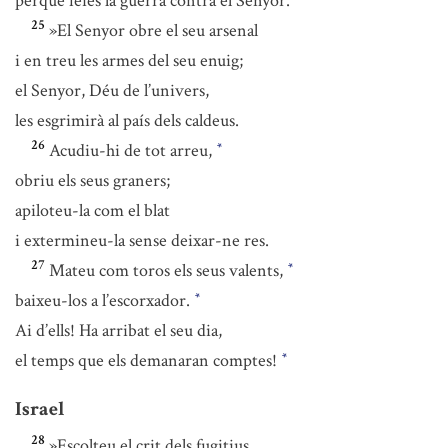
perquè feies la guerra contra el Senyor.
25
»El Senyor obre el seu arsenal
i en treu les armes del seu enuig;
el Senyor, Déu de l’univers,
les esgrimirà al país dels caldeus.
26
Acudiu-hi de tot arreu,
*
obriu els seus graners;
apiloteu-la com el blat
i extermineu-la sense deixar-ne res.
27
Mateu com toros els seus valents,
*
baixeu-los a l’escorxador.
*
Ai d’ells! Ha arribat el seu dia,
el temps que els demanaran comptes!
*
Israel
28
»Escolteu el crit dels fugitius,