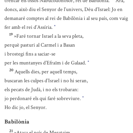
trencar els ossos Nabucodonosor, rei de Babilònia.
Ara,
doncs, això diu el Senyor de l’univers, Déu d’Israel: Jo en
demanaré comptes al rei de Babilònia i al seu país, com vaig
fer amb el rei d’Assíria.
*
19
»Faré tornar Israel a la seva pleta,
perquè pasturi al Carmel i a Basan
i brostegi fins a saciar-se
per les muntanyes d’Efraïm i de Galaad.
*
20
Aquells dies, per aquell temps,
buscaran les culpes d’Israel i no hi seran,
els pecats de Judà, i no els trobaran:
jo perdonaré els qui faré sobreviure.
*
Ho dic jo, el Senyor.
Babilònia
21
»Ataca el país de Merataim,