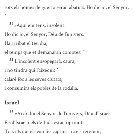
tots els homes de guerra seran abatuts. Ho dic jo, el Senyor.
*
31
»Aquí em tens, insolent.
Ho dic jo, el Senyor, Déu de l’univers.
Ha arribat el teu dia,
el temps que et demanaran comptes!
*
32
L’insolent ensopegarà, caurà,
i no tindrà qui l’aixequi:
*
calaré foc a les seves ciutats,
i consumirà els pobles de la rodalia.
Israel
33
»Això diu el Senyor de l’univers, Déu d’Israel:
Els d’Israel i els de Judà estan oprimits.
Tots els qui els van fer captius ara els retenen,