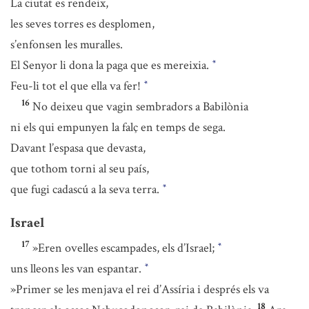
La ciutat es rendeix,
les seves torres es desplomen,
s’enfonsen les muralles.
El Senyor li dona la paga que es mereixia.
*
Feu-li tot el que ella va fer!
*
16
No deixeu que vagin sembradors a Babilònia
ni els qui empunyen la falç en temps de sega.
Davant l’espasa que devasta,
que tothom torni al seu país,
que fugi cadascú a la seva terra.
*
Israel
17
»Eren ovelles escampades, els d’Israel;
*
uns lleons les van espantar.
*
»Primer se les menjava el rei d’Assíria i després els va
18