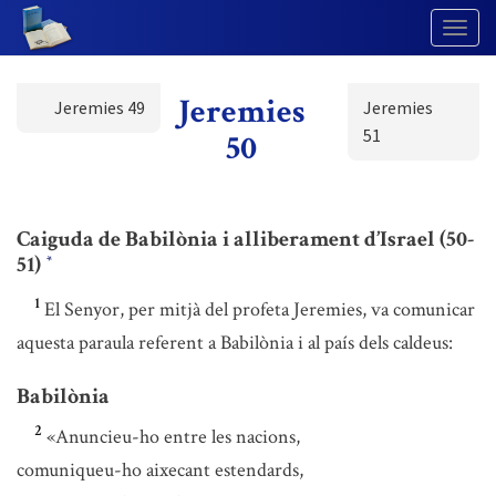
Togg
Navig
Jeremies
Jeremies 49
Jeremies
51
50
Caiguda de Babilònia i alliberament d’Israel (50-
51)
*
1
El Senyor, per mitjà del profeta Jeremies, va comunicar
aquesta paraula referent a Babilònia i al país dels caldeus:
Babilònia
2
«Anuncieu-ho entre les nacions,
comuniqueu-ho aixecant estendards,