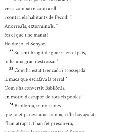
ves a combatre contra ell
i contra els habitants de Pecod!
*
Anorrea’ls, extermina’ls,
*
fes el que t’he manat!
Ho dic jo, el Senyor.
22
Se sent brogit de guerra en el país,
hi ha una gran destrossa.
*
23
Com ha estat trencada i trossejada
la maça que esclafava la terra!
*
Com s’ha convertit Babilònia
en motiu d’estupor de tots els pobles!
24
Babilònia, tu no sabies
que jo et parava una trampa, i t’hi has agafat:
t’han atrapat, t’han fet presonera,