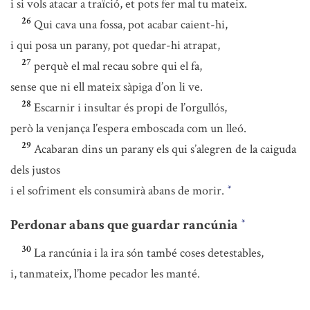
i si vols atacar a traïció, et pots fer mal tu mateix.
26
Qui cava una fossa, pot acabar caient-hi,
i qui posa un parany, pot quedar-hi atrapat,
27
perquè el mal recau sobre qui el fa,
sense que ni ell mateix sàpiga d’on li ve.
28
Escarnir i insultar és propi de l’orgullós,
però la venjança l’espera emboscada com un lleó.
29
Acabaran dins un parany els qui s’alegren de la caiguda
dels justos
i el sofriment els consumirà abans de morir.
*
Perdonar abans que guardar rancúnia
*
30
La rancúnia i la ira són també coses detestables,
i, tanmateix, l’home pecador les manté.