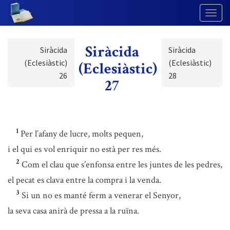
Togg
Navig
Siràcida
Siràcida
Siràcida
(Eclesiàstic)
(Eclesiàstic)
(Eclesiàstic)
26
28
27
1
Per l’afany de lucre, molts pequen,
i el qui es vol enriquir no està per res més.
2
Com el clau que s’enfonsa entre les juntes de les pedres,
el pecat es clava entre la compra i la venda.
3
Si un no es manté ferm a venerar el Senyor,
la seva casa anirà de pressa a la ruïna.