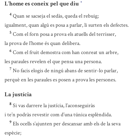
L’home es coneix pel que diu
*
4
Quan se sacseja el sedàs, queda el rebuig;
igualment, quan algú es posa a parlar, li surten els defectes.
5
Com el forn posa a prova els atuells del terrisser,
la prova de l’home és quan delibera.
6
Com el fruit demostra com han conreat un arbre,
les paraules revelen el que pensa una persona.
7
No facis elogis de ningú abans de sentir-lo parlar,
perquè en les paraules es posen a prova les persones.
La justícia
8
Si vas darrere la justícia, l’aconseguiràs
i te’n podràs revestir com d’una túnica esplèndida.
9
Els ocells s’ajunten per descansar amb els de la seva
espècie;