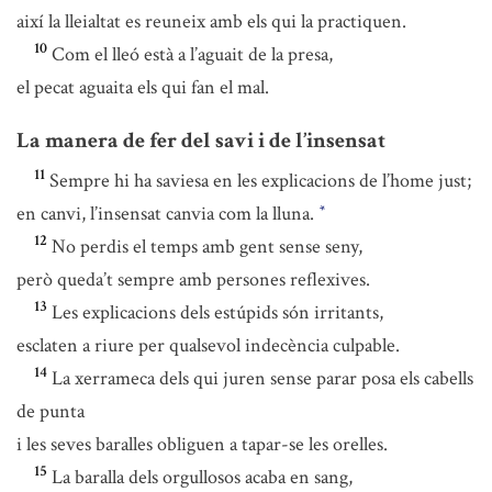
així la lleialtat es reuneix amb els qui la practiquen.
10
Com el lleó està a l’aguait de la presa,
el pecat aguaita els qui fan el mal.
La manera de fer del savi i de l’insensat
11
Sempre hi ha saviesa en les explicacions de l’home just;
en canvi, l’insensat canvia com la lluna.
*
12
No perdis el temps amb gent sense seny,
però queda’t sempre amb persones reflexives.
13
Les explicacions dels estúpids són irritants,
esclaten a riure per qualsevol indecència culpable.
14
La xerrameca dels qui juren sense parar posa els cabells
de punta
i les seves baralles obliguen a tapar-se les orelles.
15
La baralla dels orgullosos acaba en sang,