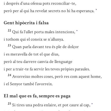
i després d’una ofensa pots reconciliar-te,
però per al qui ha revelat secrets no hi ha esperança.
*
Gent hipòcrita i falsa
22
Qui fa l’ullet porta males intencions,
*
i tothom qui el coneix se n’allunya.
23
Quan parla davant teu és ple de dolçor
i es meravella de tot el que dius,
però al teu darrere canvia de llenguatge
i per a trair-te fa servir les teves pròpies paraules.
24
Avorreixo moltes coses, però res com aquest home,
i el Senyor també l’avorreix.
El mal que es fa, sempre es paga
25
Si tires una pedra enlaire, et pot caure al cap,
*