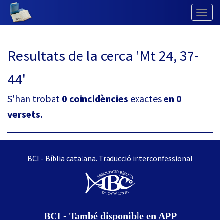
Togg
Navig
Resultats de la cerca 'Mt 24, 37-
44'
S'han trobat
0 coincidències
exactes
en 0
versets.
BCI - Bíblia catalana. Traducció interconfessional
BCI - També disponible en APP