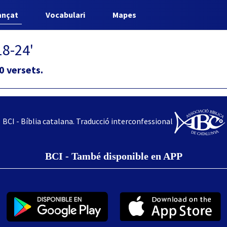
ançat
Vocabulari
Mapes
18-24'
0 versets.
BCI - Bíblia catalana. Traducció interconfessional
BCI - També disponible en APP