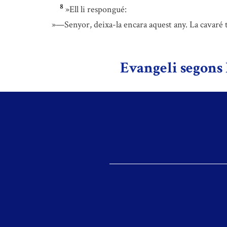
8
»Ell li respongué:
»—Senyor, deixa-la encara aquest any. La cavaré to
Evangeli segons 