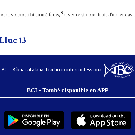
9
t al voltant i hi tiraré fems,
a veure si dona fruit d’ara endavan
Lluc 13
BCI - Bíblia catalana. Traducció interconfessional
BCI - També disponible en APP