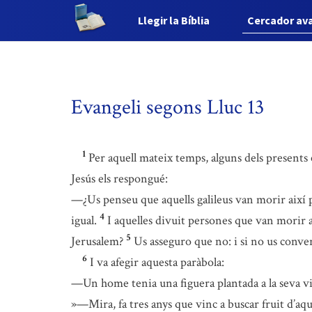
Llegir la Bíblia
Cercador av
Evangeli segons Lluc 13
1
Per aquell mateix temps, alguns dels presents ex
Jesús els respongué:
—¿Us penseu que aquells galileus van morir així p
4
igual.
I aquelles divuit persones que van morir a
5
Jerusalem?
Us asseguro que no: i si no us conve
6
I va afegir aquesta paràbola:
—Un home tenia una figuera plantada a la seva v
»—Mira, fa tres anys que vinc a buscar fruit d’aque