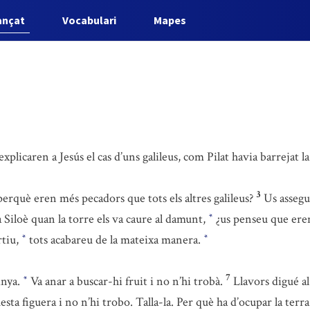
ançat
Vocabulari
Mapes
plicaren a Jesús el cas d’uns galileus, com Pilat havia barrejat la 
3
erquè eren més pecadors que tots els altres galileus?
Us assegu
 Siloè quan la torre els va caure al damunt,
¿us penseu que eren 
*
rtiu,
tots acabareu de la mateixa manera.
*
*
7
inya.
Va anar a buscar-hi fruit i no n’hi trobà.
Llavors digué al
*
sta figuera i no n’hi trobo. Talla-la. Per què ha d’ocupar la terr