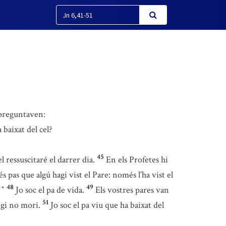
 preguntaven:
baixat del cel?
45
el ressuscitaré el darrer dia.
En els Profetes hi
s pas que algú hagi vist el Pare: només l’ha vist el
48
49
.
Jo soc el pa de vida.
Els vostres pares van
*
51
ngi no mori.
Jo soc el pa viu que ha baixat del