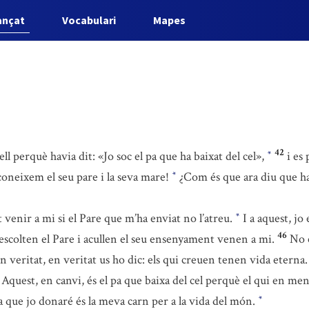
ançat
Vocabulari
Mapes
42
l perquè havia dit: «Jo soc el pa que ha baixat del cel»,
i es
*
 coneixem el seu pare i la seva mare!
¿Com és que ara diu que ha 
*
venir a mi si el Pare que m’ha enviat no l’atreu.
I a aquest, jo 
*
46
escolten el Pare i acullen el seu ensenyament venen a mi.
No é
n veritat, en veritat us ho dic: els qui creuen tenen vida eterna
Aquest, en canvi, és el pa que baixa del cel perquè el qui en me
pa que jo donaré és la meva carn per a la vida del món.
*