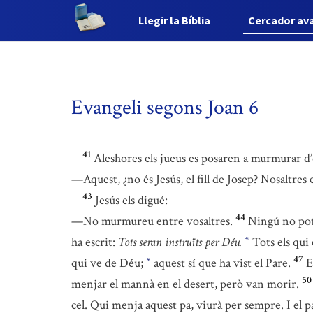
Llegir la Bíblia
Cercador av
Evangeli segons Joan 6
41
Aleshores els jueus es posaren a murmurar d’el
—Aquest, ¿no és Jesús, el fill de Josep? Nosaltres
43
Jesús els digué:
44
—No murmureu entre vosaltres.
Ningú no pot 
ha escrit:
Tots seran instruïts per Déu.
Tots els qui 
*
47
qui ve de Déu;
aquest sí que ha vist el Pare.
E
*
50
menjar el mannà en el desert, però van morir.
cel. Qui menja aquest pa, viurà per sempre. I el 