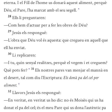
eterna. I el Fill de l’home us donarà aquest aliment, perquè
Déu, el Pare, l’ha marcat amb el seu segell.
*
28
Ells li preguntaren:
—Com hem d’actuar per a fer les obres de Déu?
29
Jesús els respongué:
—L’obra que Déu vol és aquesta: que cregueu en aquell que
ell ha enviat.
30
Li replicaren:
—I tu, quin senyal realitzes, perquè el vegem i et creguem?
31
Què pots fer?
Els nostres pares van menjar el mannà en
*
el desert, tal com diu l’Escriptura:
Els donà pa del cel per
aliment.
*
32
Llavors Jesús els respongué:
—En veritat, en veritat us ho dic: no és Moisès qui us ha
donat el pa del cel; és el meu Pare qui us dona l’autèntic pa