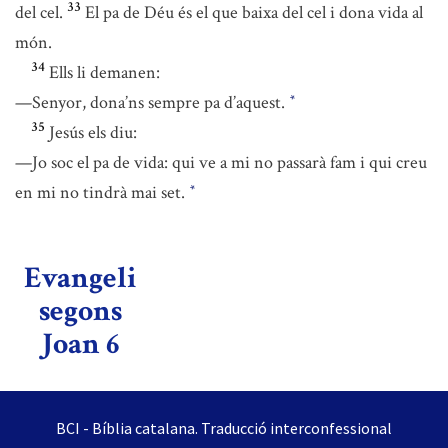
33
del cel.
El pa de Déu és el que baixa del cel i dona vida al
món.
34
Ells li demanen:
—Senyor, dona’ns sempre pa d’aquest.
*
35
Jesús els diu:
—Jo soc el pa de vida: qui ve a mi no passarà fam i qui creu
en mi no tindrà mai set.
*
Evangeli
segons
Joan 6
BCI - Bíblia catalana. Traducció interconfessional