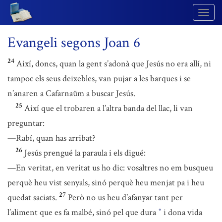
Togg
Navig
Evangeli segons Joan 6
24
Així, doncs, quan la gent s’adonà que Jesús no era allí, ni
tampoc els seus deixebles, van pujar a les barques i se
n’anaren a Cafarnaüm a buscar Jesús.
25
Així que el trobaren a l’altra banda del llac, li van
preguntar:
—Rabí, quan has arribat?
26
Jesús prengué la paraula i els digué:
—En veritat, en veritat us ho dic: vosaltres no em busqueu
perquè heu vist senyals, sinó perquè heu menjat pa i heu
27
quedat saciats.
Però no us heu d’afanyar tant per
l’aliment que es fa malbé, sinó pel que dura
i dona vida
*