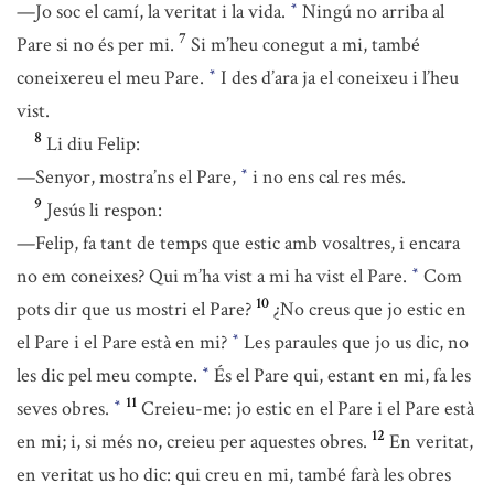
—Jo soc el camí, la veritat i la vida.
Ningú no arriba al
*
7
Pare si no és per mi.
Si m’heu conegut a mi, també
coneixereu el meu Pare.
I des d’ara ja el coneixeu i l’heu
*
vist.
8
Li diu Felip:
—Senyor, mostra’ns el Pare,
i no ens cal res més.
*
9
Jesús li respon:
—Felip, fa tant de temps que estic amb vosaltres, i encara
no em coneixes? Qui m’ha vist a mi ha vist el Pare.
Com
*
10
pots dir que us mostri el Pare?
¿No creus que jo estic en
el Pare i el Pare està en mi?
Les paraules que jo us dic, no
*
les dic pel meu compte.
És el Pare qui, estant en mi, fa les
*
11
seves obres.
Creieu-me: jo estic en el Pare i el Pare està
*
12
en mi; i, si més no, creieu per aquestes obres.
En veritat,
en veritat us ho dic: qui creu en mi, també farà les obres