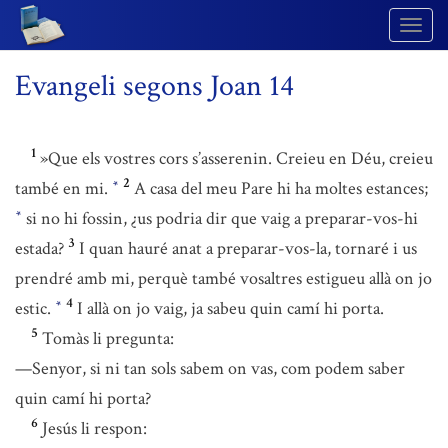
Togg
Navig
Evangeli segons Joan 14
1
»Que els vostres cors s’asserenin. Creieu en Déu, creieu
2
també en mi.
A casa del meu Pare hi ha moltes estances;
*
si no hi fossin, ¿us podria dir que vaig a preparar-vos-hi
*
3
estada?
I quan hauré anat a preparar-vos-la, tornaré i us
prendré amb mi, perquè també vosaltres estigueu allà on jo
4
estic.
I allà on jo vaig, ja sabeu quin camí hi porta.
*
5
Tomàs li pregunta:
—Senyor, si ni tan sols sabem on vas, com podem saber
quin camí hi porta?
6
Jesús li respon: