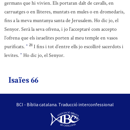
germans que hi vivien. Els portaran dalt de cavalls, en
carruatges o en lliteres, muntats en mules o en dromedaris,
fins a la meva muntanya santa de Jerusalem. Ho dic jo, el
Senyor. Serà la seva ofrena, i jo l’acceptaré com accepto
l’ofrena que els israelites porten al meu temple en vasos
21
purificats.
I fins i tot d’entre ells jo escolliré sacerdots i
*
levites.
Ho dic jo, el Senyor.
*
Isaïes 66
BCI - Bíblia catalana. Traducció interconfessional