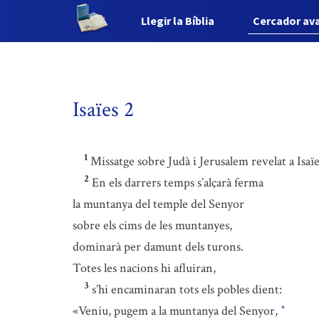
Llegir la Bíblia
Cercador av
Isaïes 2
1
Missatge sobre Judà i Jerusalem revelat a Isaïe
2
En els darrers temps s’alçarà ferma
la muntanya del temple del Senyor
sobre els cims de les muntanyes,
dominarà per damunt dels turons.
Totes les nacions hi afluiran,
3
s’hi encaminaran tots els pobles dient:
«Veniu, pugem a la muntanya del Senyor,
*