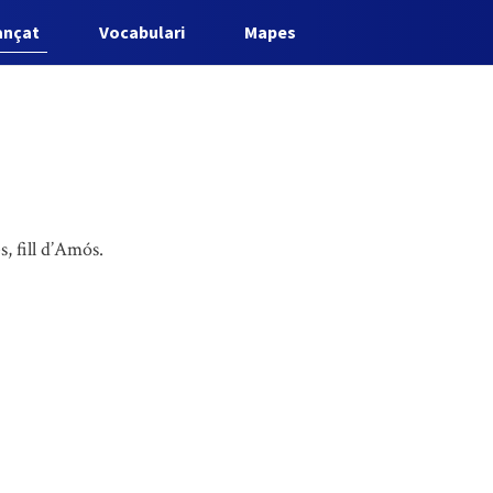
ançat
Vocabulari
Mapes
s, fill d’Amós.