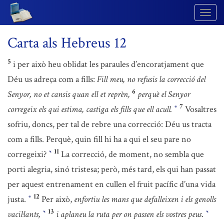
Togg
Navig
Carta als Hebreus 12
5
i per això heu oblidat les paraules d’encoratjament que
Déu us adreça com a fills:
Fill meu, no refusis la correcció del
6
Senyor, no et cansis quan ell et reprèn,
perquè el Senyor
7
corregeix els qui estima, castiga els fills que ell acull.
Vosaltres
*
sofriu, doncs, per tal de rebre una correcció: Déu us tracta
com a fills. Perquè, quin fill hi ha a qui el seu pare no
11
corregeixi?
La correcció, de moment, no sembla que
*
porti alegria, sinó tristesa; però, més tard, els qui han passat
per aquest entrenament en cullen el fruit pacífic d’una vida
12
justa.
Per això,
enfortiu les mans que defalleixen i els genolls
*
13
vacil·lants,
i aplaneu la ruta per on passen els vostres peus
.
*
*