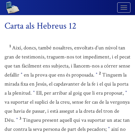
Togg
Navig
Carta als Hebreus 12
1
Així, doncs, també nosaltres, envoltats d’un núvol tan
gran de testimonis, traguem-nos tot impediment, i el pecat
que tan fàcilment ens subjecta, i llancem-nos a córrer sense
2
defallir
en la prova que ens és proposada.
Tinguem la
*
*
mirada fixa en Jesús, el capdavanter de la fe i el qui la porta
a la plenitud.
Ell, per arribar al goig que li era proposat,
*
*
va suportar el suplici de la creu, sense fer cas de la vergonya
que havia de passar, i està assegut a la dreta del tron de
3
Déu.
Tingueu present aquell qui va suportar un atac tan
*
dur contra la seva persona de part dels pecadors;
així no
*