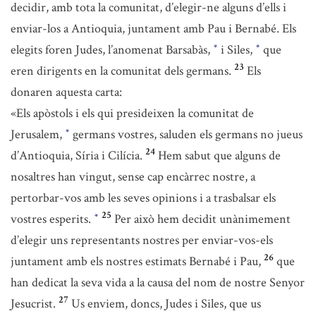
decidir, amb tota la comunitat, d’elegir-ne alguns d’ells i
enviar-los a Antioquia, juntament amb Pau i Bernabé. Els
elegits foren Judes, l’anomenat Barsabàs,
i Siles,
que
*
*
23
eren dirigents en la comunitat dels germans.
Els
donaren aquesta carta:
«Els apòstols i els qui presideixen la comunitat de
Jerusalem,
germans vostres, saluden els germans no jueus
*
24
d’Antioquia, Síria i Cilícia.
Hem sabut que alguns de
nosaltres han vingut, sense cap encàrrec nostre, a
pertorbar-vos amb les seves opinions i a trasbalsar els
25
vostres esperits.
Per això hem decidit unànimement
*
d’elegir uns representants nostres per enviar-vos-els
26
juntament amb els nostres estimats Bernabé i Pau,
que
han dedicat la seva vida a la causa del nom de nostre Senyor
27
Jesucrist.
Us enviem, doncs, Judes i Siles, que us