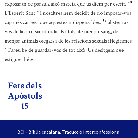
28
exposaran de paraula això mateix que us diem per escrit.
L’Esperit Sant
i nosaltres hem decidit de no imposar-vos
*
29
cap més càrrega que aquestes indispensables:
absteniu-
vos de la carn sacrificada als ídols, de menjar sang, de
menjar animals ofegats i de les relacions sexuals il·legítimes.
Fareu bé de guardar-vos de tot això. Us desitgem que
*
estigueu bé.»
Fets dels
Apòstols
15
BCI - Bíblia catalana. Traducció interconfessional