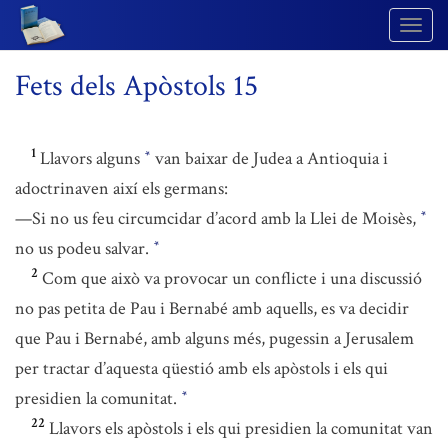
Togg
Navig
Fets dels Apòstols 15
1
Llavors alguns
van baixar de Judea a Antioquia i
*
adoctrinaven així els germans:
—Si no us feu circumcidar d’acord amb la Llei de Moisès,
*
no us podeu salvar.
*
2
Com que això va provocar un conflicte i una discussió
no pas petita de Pau i Bernabé amb aquells, es va decidir
que Pau i Bernabé, amb alguns més, pugessin a Jerusalem
per tractar d’aquesta qüestió amb els apòstols i els qui
presidien la comunitat.
*
22
Llavors els apòstols i els qui presidien la comunitat van