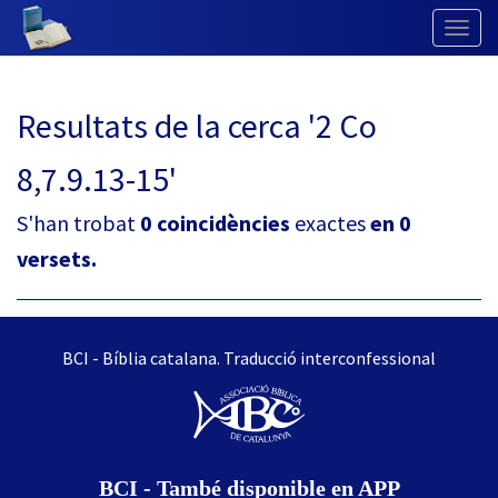
Togg
Navig
Resultats de la cerca '2 Co
8,7.9.13-15'
S'han trobat
0 coincidències
exactes
en 0
versets.
BCI - Bíblia catalana. Traducció interconfessional
BCI - També disponible en APP