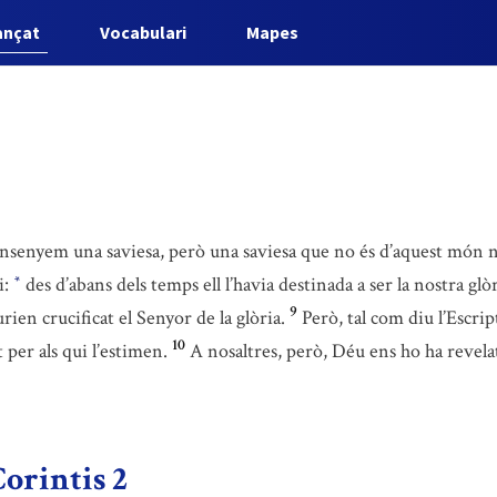
ançat
Vocabulari
Mapes
ensenyem una saviesa, però una saviesa que no és d’aquest món 
i:
des d’abans dels temps ell l’havia destinada a ser la nostra glòr
*
9
ien crucificat el Senyor de la glòria.
Però, tal com diu l’Escri
10
 per als qui l’estimen.
A nosaltres, però, Déu ens ho ha revel
Corintis 2