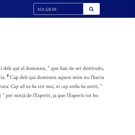
ni dels qui el dominen,
que han de ser destituïts,
*
8
ia.
Cap dels qui dominen aquest món no l’havia
ptura:
Cap ull no ha vist mai, ni cap orella ha sentit
,
*
at
per mitjà de l’Esperit, ja que l’Esperit tot ho
*