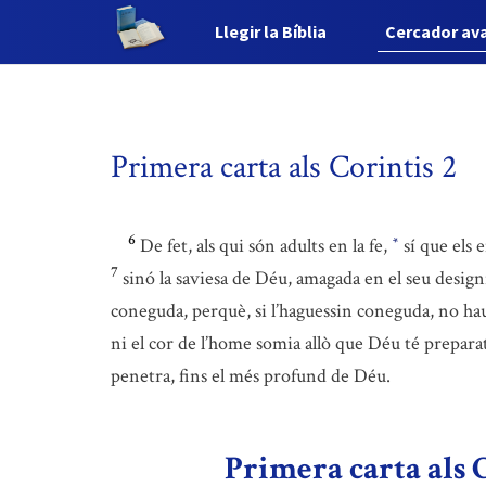
Llegir la Bíblia
Cercador av
Primera carta als Corintis 2
6
De fet, als qui són adults en la fe,
sí que els 
*
7
sinó la saviesa de Déu, amagada en el seu design
coneguda, perquè, si l’haguessin coneguda, no haur
ni el cor de l’home somia allò que Déu té preparat
penetra, fins el més profund de Déu.
Primera carta als 